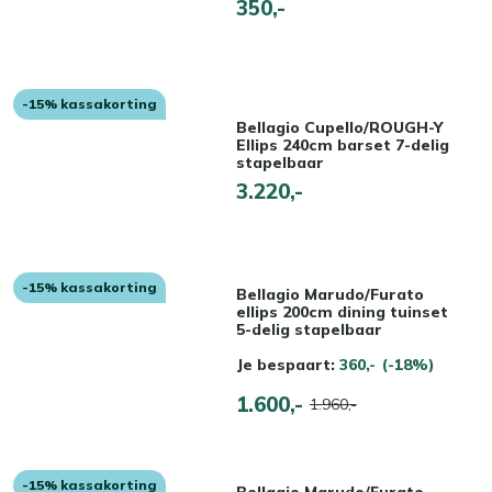
350,-
-15% kassakorting
Bellagio Cupello/ROUGH-Y
Ellips 240cm barset 7-delig
stapelbaar
3.220,-
-15% kassakorting
Bellagio Marudo/Furato
ellips 200cm dining tuinset
5-delig stapelbaar
Je bespaart:
360,-
(-18%)
1.600,-
1.960,-
-15% kassakorting