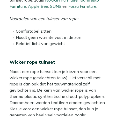
tuinset rope, zoals
ROUGH Furniture
,
Manifesto
Furniture
,
Apple Bee
,
SUNS
en
Forza Furniture
.
Voordelen van een tuinset van rope:
Comfortabel zitten
Houdt geen warmte vast in de zon
Relatief licht van gewicht
Wicker rope tuinset
Naast een rope tuinset kun je kiezen voor een
wicker rope (gevlochten touw). Het verschil met
rope is dan ook dat het touwmateriaal zelf
gevlochten is. De kern van wicker rope is van
thermo plastic synthestische draad, polypropleen.
Daaromheen worden textileen draden gevlochten.
Kies je voor een wicker rope tuinset, dan kun je
genieten van heel veel voordelen, zoals: