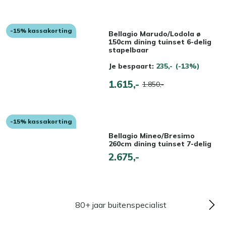
-15% kassakorting
Bellagio Marudo/Lodola ø
150cm dining tuinset 6-delig
stapelbaar
Je bespaart:
235,-
(-13%)
1.615,-
1.850,-
-15% kassakorting
Bellagio Mineo/Bresimo
260cm dining tuinset 7-delig
2.675,-
80+ jaar buitenspecialist