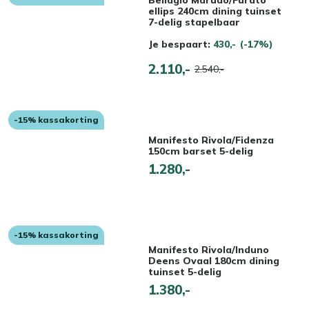
Bellagio Marudo/Furato
ellips 240cm dining tuinset
7-delig stapelbaar
Je bespaart:
430,-
(-17%)
2.110,-
2.540,-
-15% kassakorting
Manifesto Rivola/Fidenza
150cm barset 5-delig
1.280,-
-15% kassakorting
Manifesto Rivola/Induno
Deens Ovaal 180cm dining
tuinset 5-delig
1.380,-