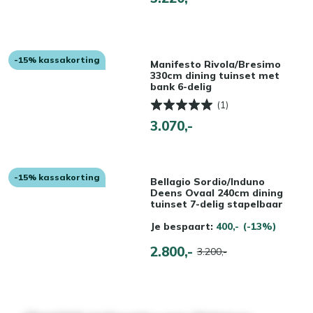
-15% kassakorting
Manifesto Rivola/Bresimo
330cm dining tuinset met
bank 6-delig
(1)
3.070,-
-15% kassakorting
Bellagio Sordio/Induno
Deens Ovaal 240cm dining
tuinset 7-delig stapelbaar
Je bespaart:
400,-
(-13%)
2.800,-
3.200,-