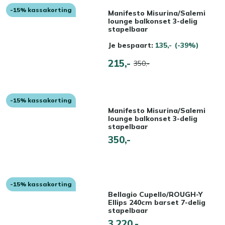
-15% kassakorting
Manifesto Misurina/Salemi
lounge balkonset 3-delig
stapelbaar
Je bespaart:
135,-
(-39%)
215,-
350,-
-15% kassakorting
Manifesto Misurina/Salemi
lounge balkonset 3-delig
stapelbaar
350,-
-15% kassakorting
Bellagio Cupello/ROUGH-Y
Ellips 240cm barset 7-delig
stapelbaar
3.220,-