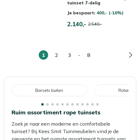
tuinset 7-delig
Je bespaart:
400,-
(-16%)
2.140,-
2.540,-
1
2
3
-
8
U
Pagina
Pagina
Pagina
Pag
lees
momenteel
pagina
Barsets buiten
Rotan tuin
Ruim assortiment rope tuinsets
Zoek je naar een moderne en comfortabele
tuinset? Bij Kees Smit Tuinmeubelen vind je de
nieuwste en het ruimste assortiment tuinsets van