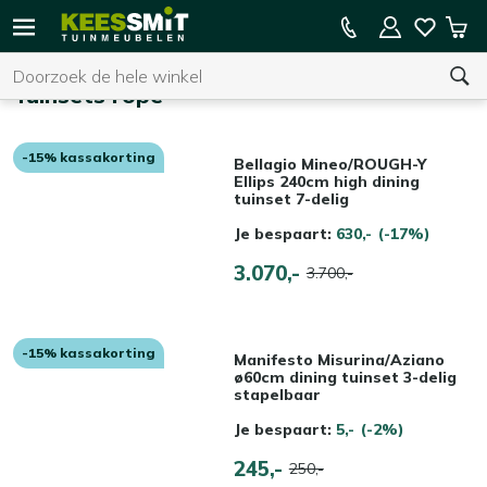
Kees
15% kassakorting op de hele collectie
Win
Smit
Zoeken
Home
Tuinmeubelen
Tuinsets rope
-15% kassakorting
U heeft geen product(en) in uw winkelwagen.
Bellagio Mineo/ROUGH-Y
Ellips 240cm high dining
tuinset 7-delig
Je bespaart:
630,-
(-17%)
3.070,-
3.700,-
-15% kassakorting
Manifesto Misurina/Aziano
ø60cm dining tuinset 3-delig
stapelbaar
Je bespaart:
5,-
(-2%)
245,-
250,-