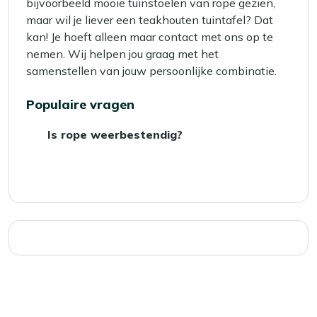
bijvoorbeeld mooie tuinstoelen van rope gezien,
maar wil je liever een teakhouten tuintafel? Dat
kan! Je hoeft alleen maar contact met ons op te
nemen. Wij helpen jou graag met het
samenstellen van jouw persoonlijke combinatie.
Populaire vragen
Is rope weerbestendig?
Een tuinset met touw is een set tuinmeubelen
waarbij het zit- en/of rugvlak is afgewerkt
met rope: een gevlochten kunststof touw dat
sterk, weerbestendig, kleurvast,
waterafstotend en schimmelwerend is. Na
een regenbui droogt rope snel, waardoor de
set het hele seizoen door comfortabel blijft.
Voor tips over het
onderhoud van rope
tuinmeubelen
en hoe je ze het beste schoon
kunt houden, kun je in deze blog lezen.