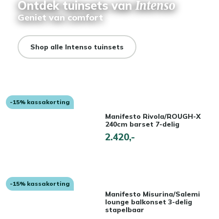
Ontdek tuinsets van
Intenso
Geniet van comfort
Shop alle Intenso tuinsets
-15% kassakorting
Manifesto Rivola/ROUGH-X
240cm barset 7-delig
2.420,-
-15% kassakorting
Manifesto Misurina/Salemi
lounge balkonset 3-delig
stapelbaar