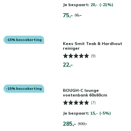
Je bespaart:
20,-
(-21%)
75,-
95,-
-15% kassakorting
Kees Smit Teak & Hardhout
reiniger
(9)
22,-
-15% kassakorting
ROUGH-C lounge
voetenbank 60x60cm
(7)
Je bespaart:
15,-
(-5%)
285,-
300,-