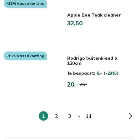
-15% kassakorting
Apple Bee Teak cleaner
32,50
-15% kassakorting
Rodrigo buitenkleed ø
120cm
Je bespaart:
6,-
(-23%)
20,-
26,-
1
2
3
-
11
U
Pagina
Pagina
Pagina
Pag
lees
momenteel