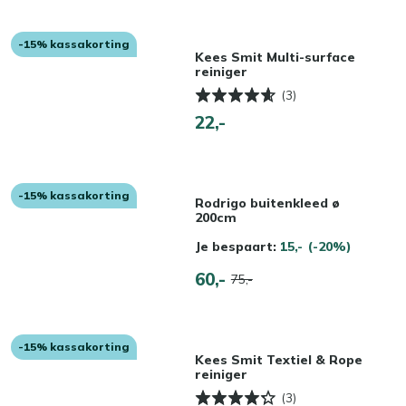
-15% kassakorting
Kees Smit Multi-surface
reiniger
(3)
22,-
-15% kassakorting
Rodrigo buitenkleed ø
200cm
Je bespaart:
15,-
(-20%)
60,-
75,-
-15% kassakorting
Kees Smit Textiel & Rope
reiniger
(3)