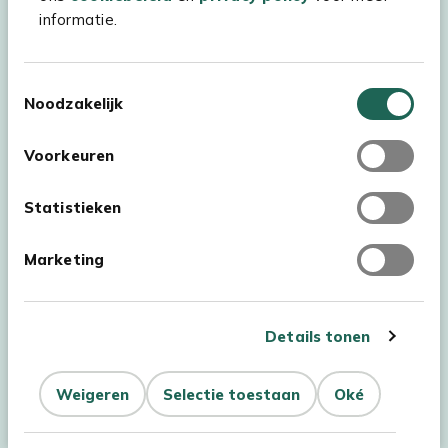
informatie.
Experience Stores XXL
Toestemmingsselectie
Noodzakelijk
Voorkeuren
Statistieken
Marketing
Details tonen
Auteursrecht © 2026 - Kees Smit Tuinmeubelen
Weigeren
Selectie toestaan
Oké
Algemene voorwaarden
Privacy Statement
Disclaimer
Filteren
Sorteer
Cookiebeleid
Toegankelijkheidsverklaring