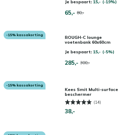
Je bespaart:
15,-
(-19%)
65,-
80,-
-15% kassakorting
ROUGH-C lounge
voetenbank 60x60cm
Je bespaart:
15,-
(-5%)
285,-
300,-
-15% kassakorting
Kees Smit Multi-surface
beschermer
(14)
38,-