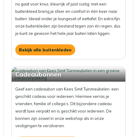
nu gaat voor knus, kleurrijk of juist rustig: met een
buitenkleed breng je sfeer en comfort in één keer naar
buiten. Ideaal onder je loungeset of eettafel. En extra fijn:
onze buitenkleden zijn bestand tegen zon én regen, dus
je kunt ze gewoon het hele jaar buiten laten liggen.
Bekijk alle buitenkleden
Cadeaubonnen
Geef
een
cadeaubon
van Kees Smit Tuinmeubelen:
een
geschikt
cadeau
voor
iedereen
. Hiermee
verras
je
vrienden
,
familie
of
collega’s
. Dit
bijzondere
cadeau
wordt luxe verpakt en is geschikt voor iedereen. De
bonnen
zijn
zowel
in
onze
webshop
als
in
onze
vestigingen
te
verzilveren
.