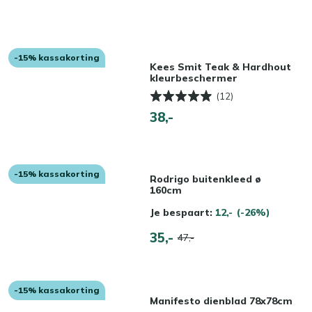
-15% kassakorting
Kees Smit Teak & Hardhout
kleurbeschermer
(12)
38,-
-15% kassakorting
Rodrigo buitenkleed ø
160cm
Je bespaart:
12,-
(-26%)
35,-
47,-
-15% kassakorting
Manifesto dienblad 78x78cm