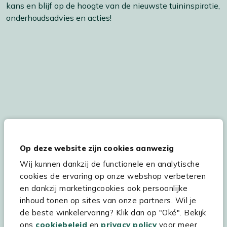
kans en blijf op de hoogte van de nieuwste tuininspiratie,
onderhoudsadvies en acties!
De persoonsgegevens worden conform onze
Privacy
en
Cookie
verklaring
verwerkt.
Op deze website zijn cookies aanwezig
Wij kunnen dankzij de functionele en analytische
cookies de ervaring op onze webshop verbeteren
Hulp & service
en dankzij marketingcookies ook persoonlijke
inhoud tonen op sites van onze partners. Wil je
Assortiment
de beste winkelervaring? Klik dan op "Oké". Bekijk
ons
cookiebeleid
en
privacy policy
voor meer
Kees Smit Tuinmeubelen