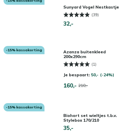
-15% kassakorting
Sunyard Vogel Nestkastje
(39)
32,-
-15% kassakorting
Azanza buitenkleed
200x290cm
(1)
Je bespaart:
50,-
(-24%)
160,-
210,-
-15% kassakorting
Biohort set wieltjes t.b.v.
Stylebox 170/210
35,-