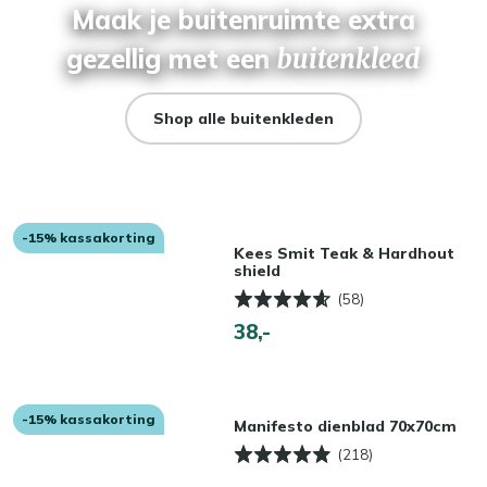
Maak je buitenruimte extra
gezellig met een
buitenkleed
Shop alle buitenkleden
-15% kassakorting
Kees Smit Teak & Hardhout
shield
(58)
38,-
-15% kassakorting
Manifesto dienblad 70x70cm
(218)