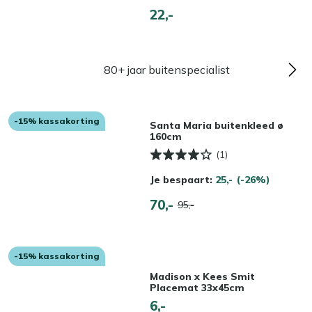
22,-
80+ jaar buitenspecialist
-15% kassakorting
Santa Maria buitenkleed ø
160cm
(1)
Je bespaart:
25,-
(-26%)
70,-
95,-
-15% kassakorting
Madison x Kees Smit
Placemat 33x45cm
6,-