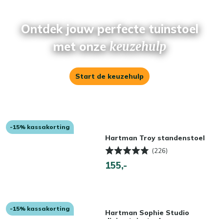
Ontdek jouw perfecte tuinstoel
met onze
keuzehulp
Start de keuzehulp
-15% kassakorting
Hartman Troy standenstoel
(226)
155,-
-15% kassakorting
Hartman Sophie Studio