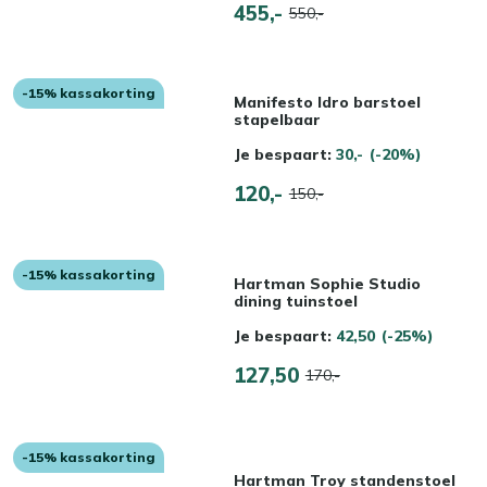
455,-
550,-
-15% kassakorting
Manifesto Idro barstoel
stapelbaar
Je bespaart:
30,-
(-20%)
120,-
150,-
-15% kassakorting
Hartman Sophie Studio
dining tuinstoel
Je bespaart:
42,50
(-25%)
127,50
170,-
-15% kassakorting
Hartman Troy standenstoel