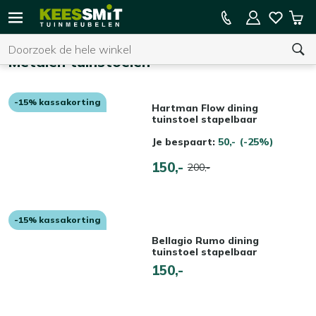
Kees
15% kassakorting op de hele collectie
Win
Smit
Zoeken
Home
Tuinmeubelen
Metalen tuinstoelen
-15% kassakorting
U heeft geen product(en) in uw winkelwagen.
Hartman Flow dining
tuinstoel stapelbaar
Je bespaart:
50,-
(-25%)
150,-
200,-
-15% kassakorting
Bellagio Rumo dining
tuinstoel stapelbaar
150,-