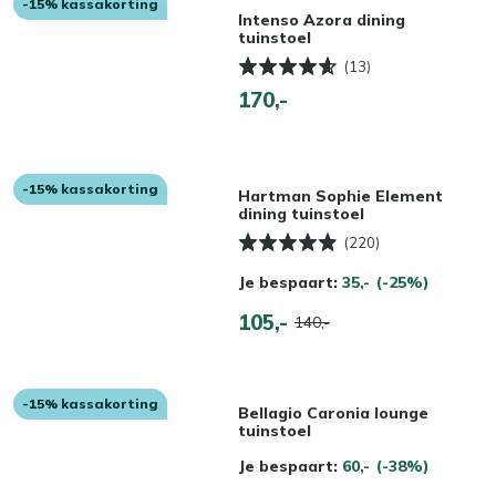
-15% kassakorting
Intenso Azora dining
tuinstoel
(13)
170,-
-15% kassakorting
Hartman Sophie Element
dining tuinstoel
(220)
Je bespaart:
35,-
(-25%)
105,-
140,-
-15% kassakorting
Bellagio Caronia lounge
tuinstoel
Je bespaart:
60,-
(-38%)