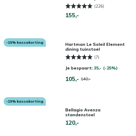
(226)
155,-
-15% kassakorting
Hartman Le Soleil Element
dining tuinstoel
(7)
Je bespaart:
35,-
(-25%)
105,-
140,-
-15% kassakorting
Bellagio Avenza
standenstoel
120,-