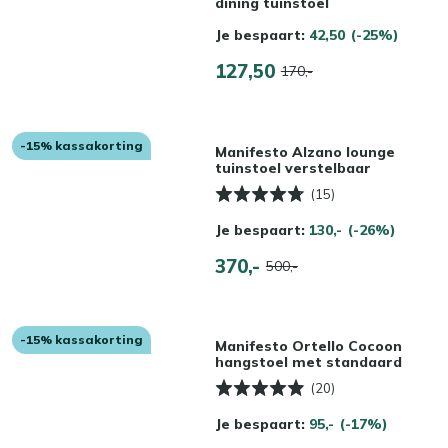
dining tuinstoel
Je bespaart:
42,50
(-25%)
127,50
170,-
-15% kassakorting
Manifesto Alzano lounge
tuinstoel verstelbaar
(15)
Je bespaart:
130,-
(-26%)
370,-
500,-
-15% kassakorting
Manifesto Ortello Cocoon
hangstoel met standaard
(20)
Je bespaart:
95,-
(-17%)