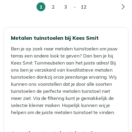
1
2
3
-
12
U
Pagina
Pagina
Pagina
Pag
lees
momenteel
pagina
Metalen tuinstoelen bij Kees Smit
Ben je op zoek naar metalen tuinstoelen om jouw
terras een andere look te geven? Dan ben je bij
Kees Smit Tuinmeubelen aan het juiste adres! Bij
ons ben je verzekerd van kwalitatieve metalen
tuinstoelen dankzij onze jarenlange ervaring. Wij
kunnen ons voorstellen dat je door alle soorten
tuinstoelen de perfecte metalen tuinstoel niet
meer ziet. Via de filtering kunt je gemakkelijk de
selectie kleiner maken. Hopelijk kunnen wij je
helpen om de juiste metalen tuinstoel te vinden.