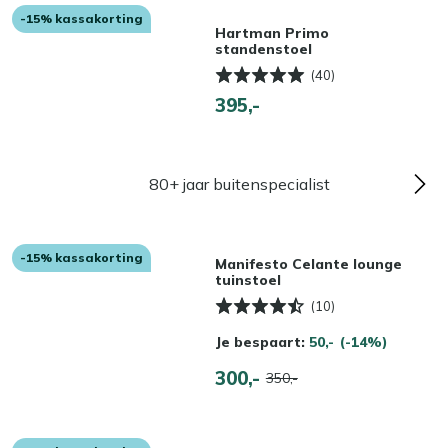
-15% kassakorting
Hartman Primo
standenstoel
(40)
395,-
80+ jaar buitenspecialist
-15% kassakorting
Manifesto Celante lounge
tuinstoel
(10)
Je bespaart:
50,-
(-14%)
300,-
350,-