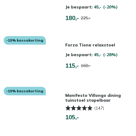
Je bespaart:
45,-
(-20%)
180,-
225,-
-15% kassakorting
Forza Tione relaxstoel
Je bespaart:
45,-
(-28%)
115,-
160,-
-15% kassakorting
Manifesto Villongo dining
tuinstoel stapelbaar
(147)
105,-