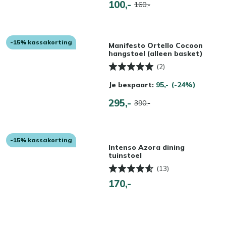
100,-
160,-
-15% kassakorting
Manifesto Ortello Cocoon
hangstoel (alleen basket)
(2)
Je bespaart:
95,-
(-24%)
295,-
390,-
-15% kassakorting
Intenso Azora dining
tuinstoel
(13)
170,-