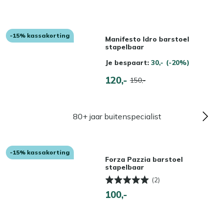
-15% kassakorting
Manifesto Idro barstoel
stapelbaar
Je bespaart:
30,-
(-20%)
120,-
150,-
80+ jaar buitenspecialist
-15% kassakorting
Forza Pazzia barstoel
stapelbaar
(2)
100,-