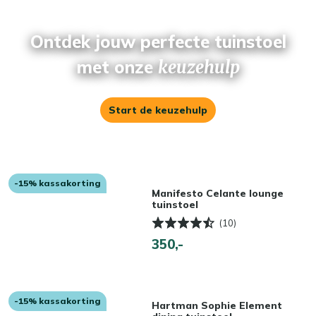
Ontdek jouw perfecte tuinstoel
met onze
keuzehulp
Start de keuzehulp
-15% kassakorting
Manifesto Celante lounge
tuinstoel
(10)
350,-
-15% kassakorting
Hartman Sophie Element