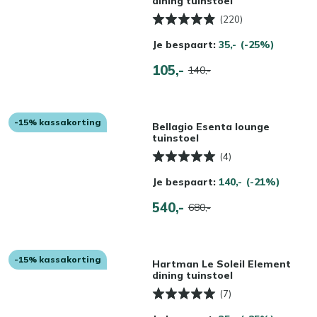
dining tuinstoel
(220)
Je bespaart:
35,-
(-25%)
105,-
140,-
-15% kassakorting
Bellagio Esenta lounge
tuinstoel
(4)
Je bespaart:
140,-
(-21%)
540,-
680,-
-15% kassakorting
Hartman Le Soleil Element
dining tuinstoel
(7)