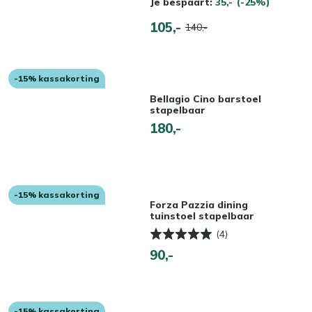
Je bespaart:
35,-
(-25%)
105,-
140,-
-15% kassakorting
Bellagio Cino barstoel
stapelbaar
180,-
-15% kassakorting
Forza Pazzia dining
tuinstoel stapelbaar
(4)
90,-
-15% kassakorting