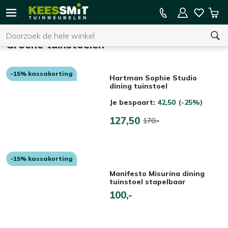
Kees
15% kassakorting op de hele collectie
Win
Smit
Zoeken
Home
Tuinmeubelen
Groene tuinstoelen
-15% kassakorting
U heeft geen product(en) in uw winkelwagen.
Hartman Sophie Studio
dining tuinstoel
Je bespaart:
42,50
(-25%)
127,50
170,-
-15% kassakorting
Manifesto Misurina dining
tuinstoel stapelbaar
100,-