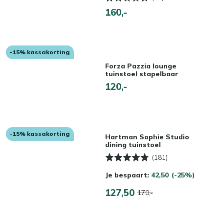
160,-
-15% kassakorting
Forza Pazzia lounge
tuinstoel stapelbaar
120,-
-15% kassakorting
Hartman Sophie Studio
dining tuinstoel
(181)
Je bespaart:
42,50
(-25%)
127,50
170,-