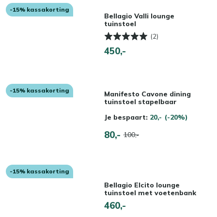
-15% kassakorting
Bellagio Valli lounge
tuinstoel
(2)
450,-
-15% kassakorting
Manifesto Cavone dining
tuinstoel stapelbaar
Je bespaart:
20,-
(-20%)
80,-
100,-
-15% kassakorting
Bellagio Elcito lounge
tuinstoel met voetenbank
460,-