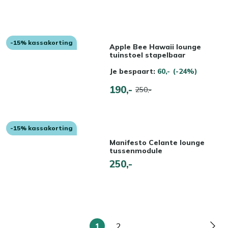
-15% kassakorting
Apple Bee Hawaii lounge
tuinstoel stapelbaar
Je bespaart:
60,-
(-24%)
190,-
250,-
-15% kassakorting
Manifesto Celante lounge
tussenmodule
250,-
1
2