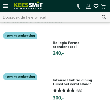
Kees
15% kassakorting op de hele collectie
Win
Smit
Zoeken
Home
Tuinstoelen
Verstelbare tuinstoelen
Tuinmeubelen
Verstelbare tuinstoelen
-15% kassakorting
U heeft geen product(en) in uw winkelwagen.
Bellagio Fermo
standenstoel
240,-
-15% kassakorting
Intenso Umbria dining
tuinstoel verstelbaar
(55)
300,-