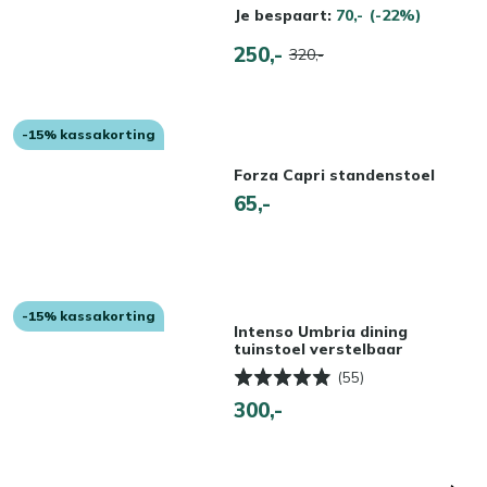
Je bespaart:
70,-
(-22%)
250,-
320,-
-15% kassakorting
Forza Capri standenstoel
65,-
-15% kassakorting
Intenso Umbria dining
tuinstoel verstelbaar
(55)
300,-