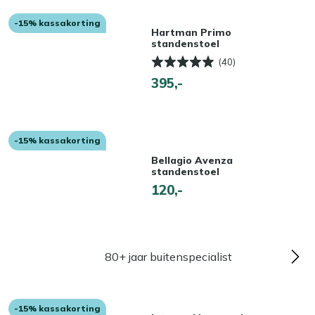
-15% kassakorting
Hartman Primo
standenstoel
(40)
395,-
-15% kassakorting
Bellagio Avenza
standenstoel
120,-
80+ jaar buitenspecialist
-15% kassakorting