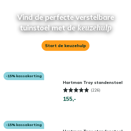
Vind de perfecte verstelbare
tuinstoel met de
keuzehulp
Start de keuzehulp
-15% kassakorting
Hartman Troy standenstoel
(226)
155,-
-15% kassakorting