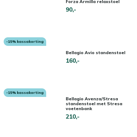
Forza Armilla relaxstoel
90,-
-15% kassakorting
Bellagio Avio standenstoel
160,-
-15% kassakorting
Bellagio Avenza/Stresa
standenstoel met Stresa
voetenbank
210,-