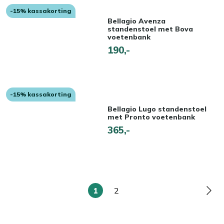
-15% kassakorting
Bellagio Avenza
standenstoel met Bova
voetenbank
190,-
-15% kassakorting
Bellagio Lugo standenstoel
met Pronto voetenbank
365,-
1
2
U
Pagina
Pag
lees
momenteel