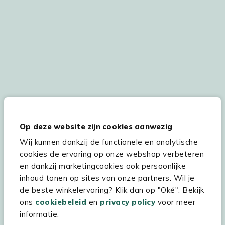
De persoonsgegevens worden conform onze
Privacy
en
Cookie
verklaring
verwerkt.
Op deze website zijn cookies aanwezig
Wij kunnen dankzij de functionele en analytische
cookies de ervaring op onze webshop verbeteren
en dankzij marketingcookies ook persoonlijke
Hulp & service
inhoud tonen op sites van onze partners. Wil je
Assortiment
de beste winkelervaring? Klik dan op "Oké". Bekijk
ons
cookiebeleid
en
privacy policy
voor meer
Kees Smit Tuinmeubelen
informatie.
Experience Stores XXL