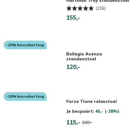
Hartman Troy standenstoel
(226)
155,-
-15% kassakorting
Bellagio Avenza
standenstoel
120,-
-15% kassakorting
Forza Tione relaxstoel
Je bespaart:
45,-
(-28%)
115,-
160,-