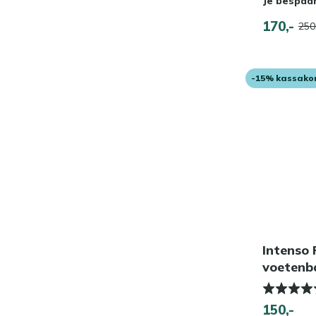
Je bespaa
170,-
250
-15% kassako
Intenso 
voetenb
150,-