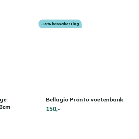
-15% kassakorting
nge
Bellagio Pronto voetenbank
36cm
150,-