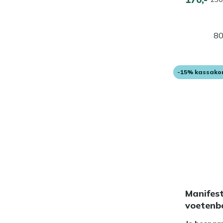
80
-15% kassako
Manifes
voetenb