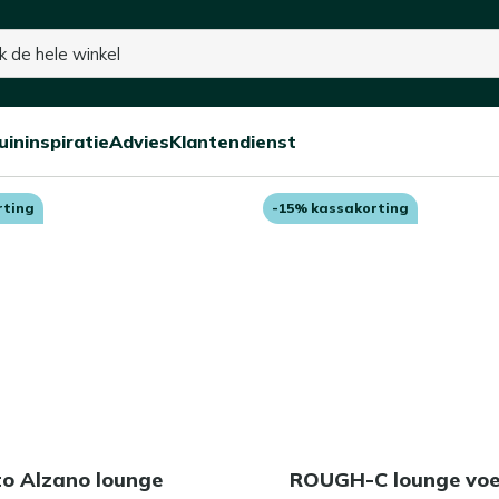
15% kassakorting op de hele collectie
uininspiratie
Advies
Klantendienst
anken
Open/sluit
Open/sluit
Open/sluit
Menu
Menu
Menu
rting
-15% kassakorting
to Alzano lounge
ROUGH-C lounge vo