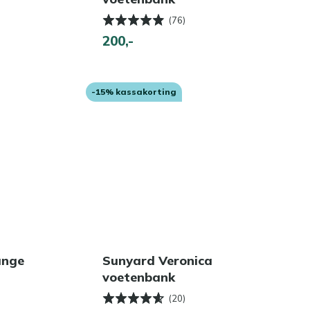
(76)
200,-
-15% kassakorting
unge
Sunyard Veronica
voetenbank
(20)