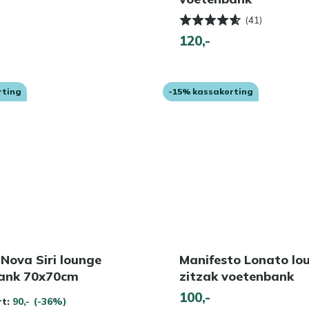
(41)
120,-
rting
-15% kassakorting
 Nova Siri lounge
Manifesto Lonato lo
ank 70x70cm
zitzak voetenbank
100,-
rt:
90,-
(-36%)