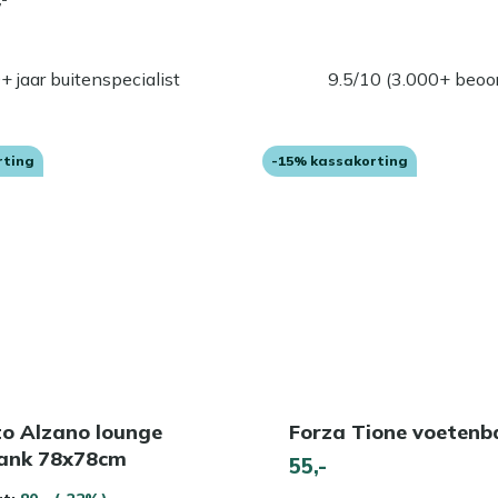
+ jaar buitenspecialist
9.5/10 (3.000+ beoo
rting
-15% kassakorting
to Alzano lounge
Forza Tione voetenb
ank 78x78cm
55,-