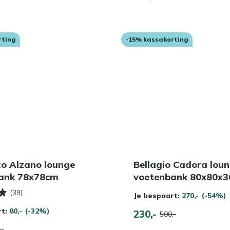
rting
-15% kassakorting
to Alzano lounge
Bellagio Cadora lou
ank 78x78cm
voetenbank 80x80x
(39)
Je bespaart:
270,-
(-54%)
rt:
80,-
(-32%)
230,-
500,-
,-