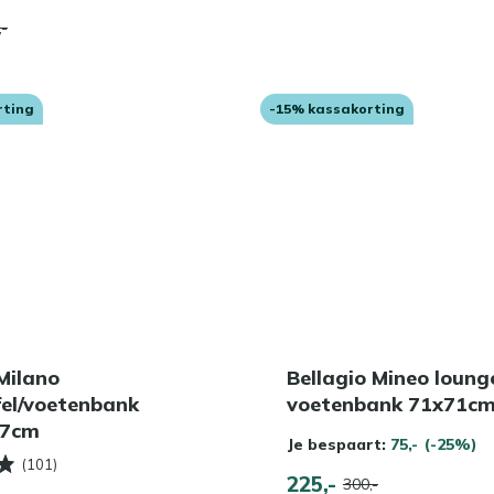
,-
rting
-15% kassakorting
Milano
Bellagio Mineo loung
fel/voetenbank
voetenbank 71x71c
37cm
Je bespaart:
75,-
(-25%)
(101)
225,-
300,-