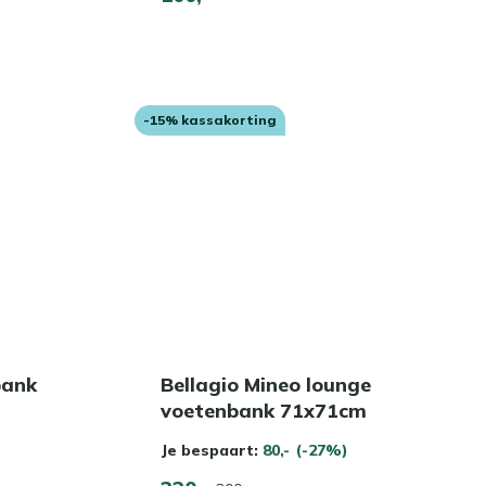
-15% kassakorting
bank
Bellagio Mineo lounge
voetenbank 71x71cm
Je bespaart:
80,-
(-27%)