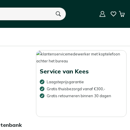
9.5/10 (3.000+ beoordelingen)
Win
Sorteer op
U heeft geen product(en) in uw winkelwagen.
Service van Kees
Laagsteprijsgarantie
Gratis thuisbezorgd vanaf €300,-
Gratis retourneren binnen 30 dagen
etenbank