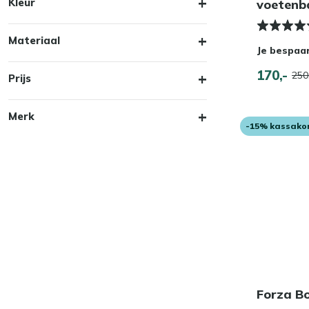
Kleur
voetenb
Materiaal
Je bespaa
170,-
250
Prijs
Merk
-15% kassako
Forza B