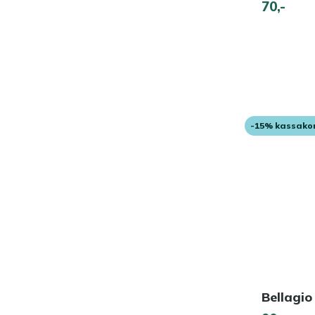
70,-
-15% kassako
Bellagio