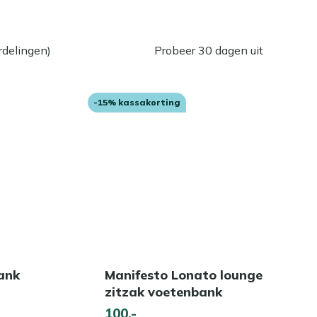
rdelingen)
Probeer 30 dagen uit
-15% kassakorting
ank
Manifesto Lonato lounge
zitzak voetenbank
100,-