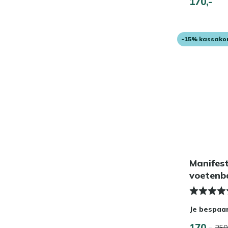
170,-
-15% kassako
Manifes
voetenb
Je bespaa
170,-
250