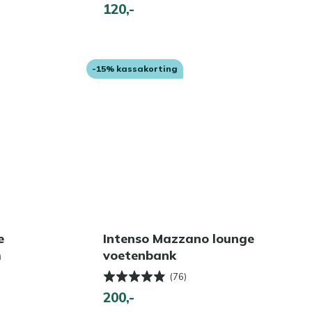
120,-
-15% kassakorting
e
Intenso Mazzano lounge
m
voetenbank
(76)
200,-