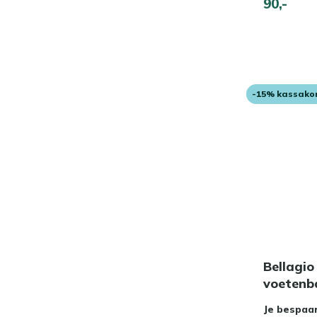
90,-
-15% kassako
Bellagio
voetenb
Je bespaa