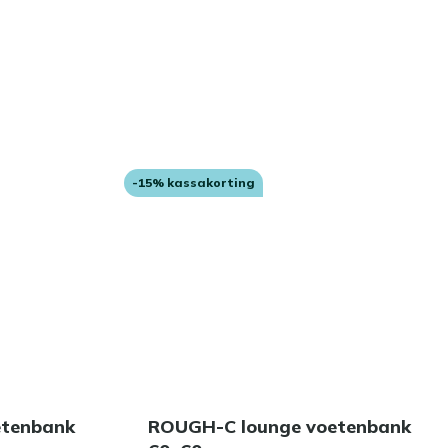
-15% kassakorting
etenbank
ROUGH-C lounge voetenbank