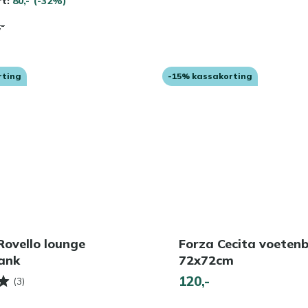
rt:
80,-
(-32%)
,-
rting
-15% kassakorting
Rovello lounge
Forza Cecita voeten
ank
72x72cm
120,-
(3)