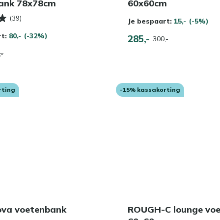
ank 78x78cm
60x60cm
(39)
Je bespaart:
15,-
(-5%)
rt:
80,-
(-32%)
285,-
300,-
,-
rting
-15% kassakorting
ova voetenbank
ROUGH-C lounge vo