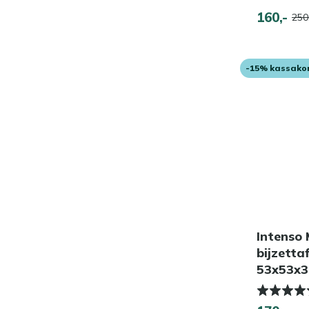
160,-
250
-15% kassako
Intenso 
bijzetta
53x53x