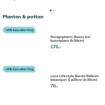
Planten & potten
-15% kassakorting
Designplants Buxus bol
kunstplant (h:50cm)
170,-
-15% kassakorting
Luca Lifestyle Bordo Balloon
bloempot S ø30cm (h:30cm)
70,-