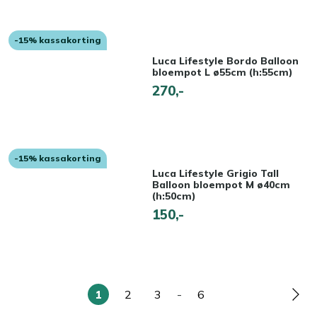
-15% kassakorting
Luca Lifestyle Bordo Balloon
bloempot L ø55cm (h:55cm)
270,-
-15% kassakorting
Luca Lifestyle Grigio Tall
Balloon bloempot M ø40cm
(h:50cm)
150,-
1
2
3
-
6
U
Pagina
Pagina
Pagina
Pag