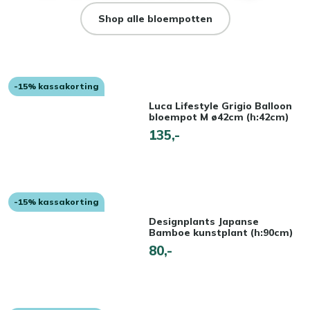
Shop alle bloempotten
-15% kassakorting
Luca Lifestyle Grigio Balloon
bloempot M ø42cm (h:42cm)
135,-
-15% kassakorting
Designplants Japanse
Bamboe kunstplant (h:90cm)
80,-