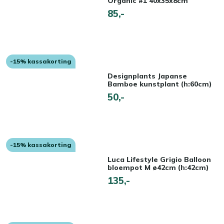
Organic #1 40x35x8cm
85,-
-15% kassakorting
Designplants Japanse
Bamboe kunstplant (h:60cm)
50,-
-15% kassakorting
Luca Lifestyle Grigio Balloon
bloempot M ø42cm (h:42cm)
135,-