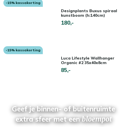
-15% kassakorting
Designplants Buxus spiraal
kunstboom (h:140cm)
180,-
-15% kassakorting
Luca Lifestyle Wallhanger
Organic #2 35x40x8cm
85,-
Geef je binnen- of buitenruimte
extra sfeer met een
bloempot