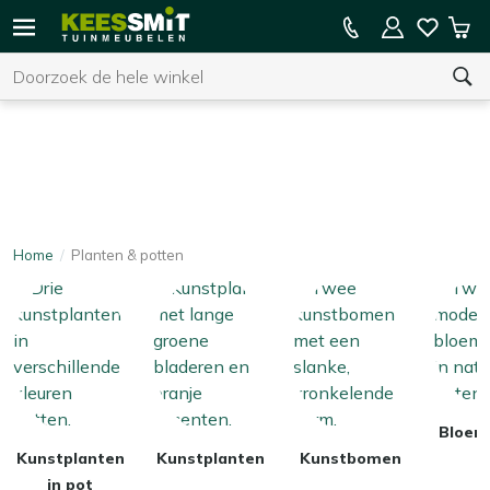
Kees
15% kassakorting op de hele collectie
Win
Smit
Zoeken
Tuinmeubelen
Decoreren & sfeer
Planten & potten
U heeft geen product(en) in uw winkelwagen.
Kunst voor elke plek
Home
Planten & potten
Bloem
Kunstplanten
Kunstplanten
Kunstbomen
in pot