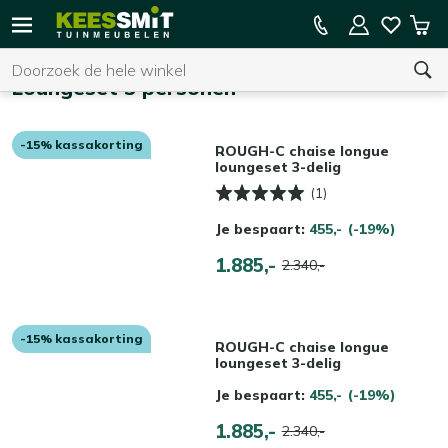
Kees
15% kassakorting op de hele collectie
Win
Smit
Zoeken
Home
Tuinmeubelen
Loungeset 3 personen
-15% kassakorting
U heeft geen product(en) in uw winkelwagen.
ROUGH-C chaise longue
loungeset 3-delig
(1)
Je bespaart:
455,-
(-19%)
1.885,-
2.340,-
-15% kassakorting
ROUGH-C chaise longue
loungeset 3-delig
Je bespaart:
455,-
(-19%)
1.885,-
2.340,-