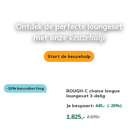
Ontdek de perfecte loungeset
met onze
keuzehulp
Start de keuzehulp
-15% kassakorting
ROUGH-C chaise longue
loungeset 3-delig
Je bespaart:
445,-
(-20%)
1.825,-
2.270,-