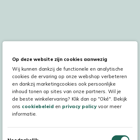
De persoonsgegevens worden conform onze
Privacy
en
Cookie
verklaring
verwerkt.
Op deze website zijn cookies aanwezig
Wij kunnen dankzij de functionele en analytische
cookies de ervaring op onze webshop verbeteren
en dankzij marketingcookies ook persoonlijke
Hulp & service
inhoud tonen op sites van onze partners. Wil je
Assortiment
de beste winkelervaring? Klik dan op "Oké". Bekijk
ons
cookiebeleid
en
privacy policy
voor meer
Kees Smit Tuinmeubelen
informatie.
Experience Stores XXL
Toestemmingsselectie