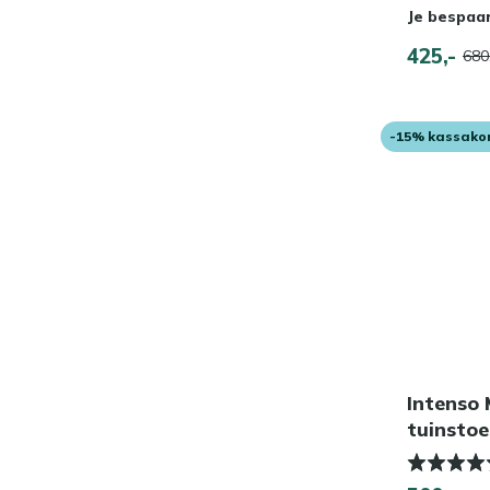
Je bespaa
425,-
680
-15% kassako
Intenso
tuinstoe