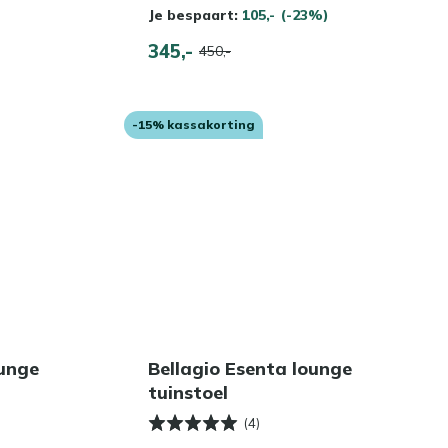
Je bespaart:
105,-
(-23%)
345,-
450,-
-15% kassakorting
ounge
Bellagio Esenta lounge
tuinstoel
(4)