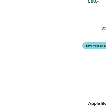
500,-
80
-15% kassako
Apple B