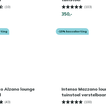
(10)
(103)
350,-
rting
-15% kassakorting
to Alzano lounge
Intenso Mazzano lou
l
tuinstoel verstelbaa
(43)
(100)