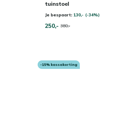
tuinstoel
Je bespaart:
130,-
(-34%)
250,-
380,-
-15% kassakorting