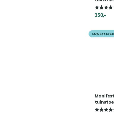
350,-
-15% kassako
Manifes
tuinstoe