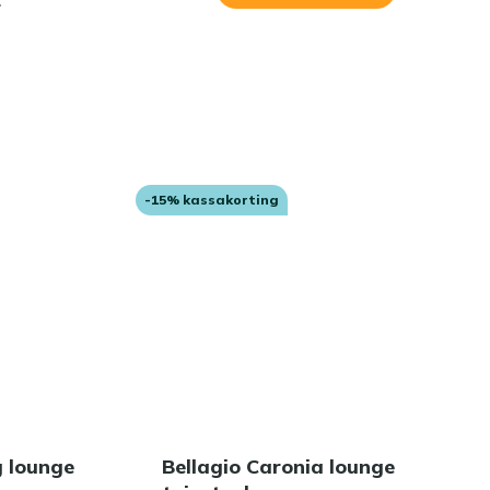
r
-15% kassakorting
g lounge
Bellagio Caronia lounge