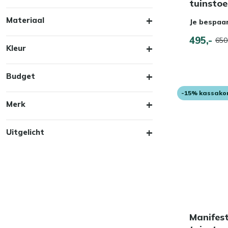
tuinstoe
Materiaal
Je bespaa
495,-
650
Kleur
Budget
-15% kassako
Merk
Uitgelicht
Manifest