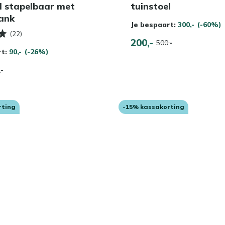
l stapelbaar met
tuinstoel
ank
Je bespaart:
300,-
(-60%)
(22)
200,-
500,-
rt:
90,-
(-26%)
,-
rting
-15% kassakorting