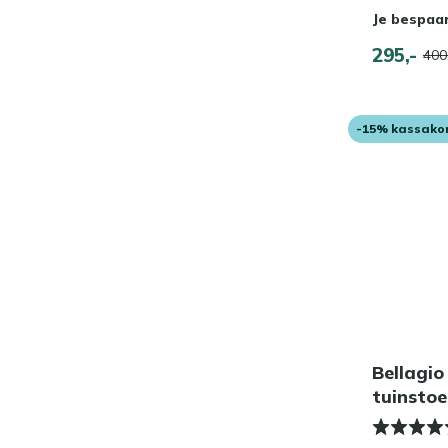
Je bespaa
295,-
400
-15% kassako
Bellagio
tuinstoe