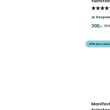
tuinstoe
Je bespaa
300,-
350
-15% kassako
Manifest
tuinstoe