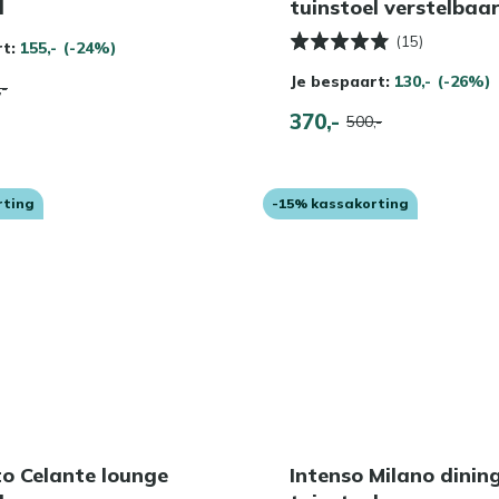
l
tuinstoel verstelbaa
(15)
rt:
155,-
(-24%)
Je bespaart:
130,-
(-26%)
,-
370,-
500,-
rting
-15% kassakorting
o Celante lounge
Intenso Milano dinin