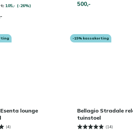
500,-
rt:
105,-
(-26%)
,-
rting
-15% kassakorting
 Esenta lounge
Bellagio Stradale re
l
tuinstoel
(4)
(14)