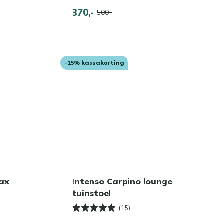
370,-
500,-
-15% kassakorting
lax
Intenso Carpino lounge
tuinstoel
(15)