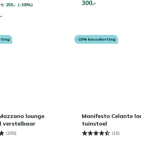
300,-
rt:
255,-
(-38%)
,-
rting
-15% kassakorting
 Mazzano lounge
Manifesto Celante l
l verstelbaar
tuinstoel
(100)
(10)