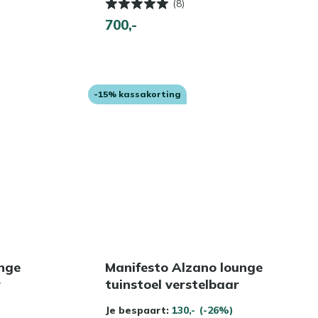
(8)
700,-
-15% kassakorting
nge
Manifesto Alzano lounge
r
tuinstoel verstelbaar
Je bespaart:
130,-
(-26%)