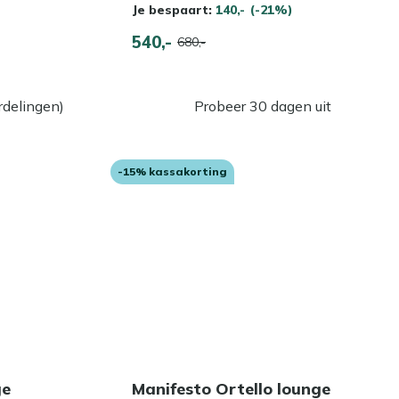
Je bespaart:
140,-
(-21%)
540,-
680,-
rdelingen)
Probeer 30 dagen uit
-15% kassakorting
ge
Manifesto Ortello lounge