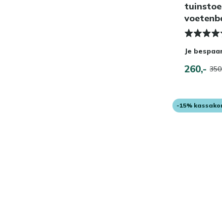
tuinstoe
voetenb
Je bespaa
260,-
350
-15% kassako