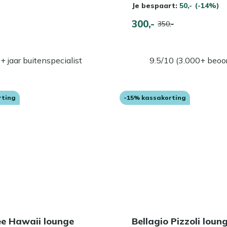
Je bespaart:
50,-
(-14%)
300,-
350,-
+ jaar buitenspecialist
9.5/10 (3.000+ beoo
rting
-15% kassakorting
ee Hawaii lounge
Bellagio Pizzoli loun