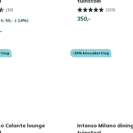
l
tuinstoel
(10)
(103)
350,-
rt:
50,-
(-14%)
,-
rting
-15% kassakorting
o Celante lounge
Intenso Milano dinin
l
tuinstoel