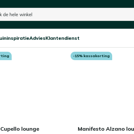
15% kassakorting op de hele collectie
uininspiratie
Advies
Klantendienst
toelen
Open/sluit
Open/sluit
Open/sluit
Menu
Menu
Menu
rting
-15% kassakorting
 Cupello lounge
Manifesto Alzano lo