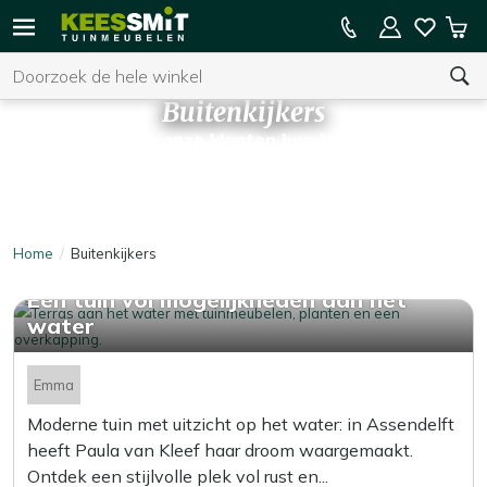
Kees
15% kassakorting op de hele collectie
Win
Smit
Zoeken
Tuinmeubelen
Buitenkijkers
Ontdek hoe onze klanten hun buitenruimte
U heeft geen product(en) in uw winkelwagen.
inrichten en laat je inspireren
Home
Buitenkijkers
Een tuin vol mogelijkheden aan het
water
Emma
Moderne tuin met uitzicht op het water: in Assendelft
heeft Paula van Kleef haar droom waargemaakt.
Ontdek een stijlvolle plek vol rust en...