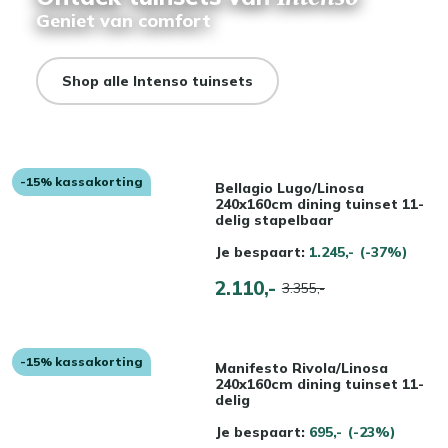
Geniet van comfort
Shop alle Intenso tuinsets
-15% kassakorting
Bellagio Lugo/Linosa
240x160cm dining tuinset 11-
delig stapelbaar
Je bespaart:
1.245,-
(-37%)
2.110,-
3.355,-
-15% kassakorting
Manifesto Rivola/Linosa
240x160cm dining tuinset 11-
delig
Je bespaart:
695,-
(-23%)