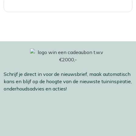
genieten van het gezelschap.
ideaal voor feestelijke diners of
familiebijeenkomsten, zodat iedereen
voldoende ruimte heeft om gezellig samen te
zitten. Kies de juiste tafelsetting voor een
fijne sfeer!
Schrijf je direct in voor de nieuwsbrief, maak automatisch
kans en blijf op de hoogte van de nieuwste tuininspiratie,
onderhoudsadvies en acties!