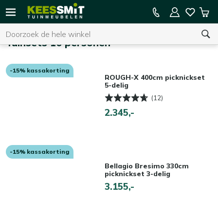
Kees
15% kassakorting op de hele collectie
Win
Smit
Zoeken
Home
Tuinmeubelen
Tuinsets 10 personen
-15% kassakorting
U heeft geen product(en) in uw winkelwagen.
ROUGH-X 400cm picknickset
5-delig
(12)
2.345,-
-15% kassakorting
Bellagio Bresimo 330cm
picknickset 3-delig
3.155,-