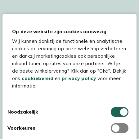
De persoonsgegevens worden conform onze
Privacy
en
Cookie
verklaring
verwerkt.
Op deze website zijn cookies aanwezig
Wij kunnen dankzij de functionele en analytische
cookies de ervaring op onze webshop verbeteren
Hulp & service
en dankzij marketingcookies ook persoonlijke
inhoud tonen op sites van onze partners. Wil je
Assortiment
de beste winkelervaring? Klik dan op "Oké". Bekijk
ons
cookiebeleid
en
privacy policy
voor meer
Kees Smit Tuinmeubelen
informatie.
Experience Stores XXL
Toestemmingsselectie
Noodzakelijk
Voorkeuren