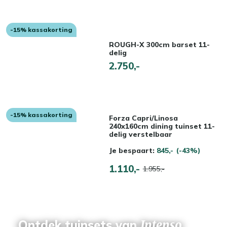
-15% kassakorting
ROUGH-X 300cm barset 11-
delig
2.750,-
-15% kassakorting
Forza Capri/Linosa
240x160cm dining tuinset 11-
delig verstelbaar
Je bespaart:
845,-
(-43%)
1.110,-
1.955,-
Ontdek tuinsets van
Intenso