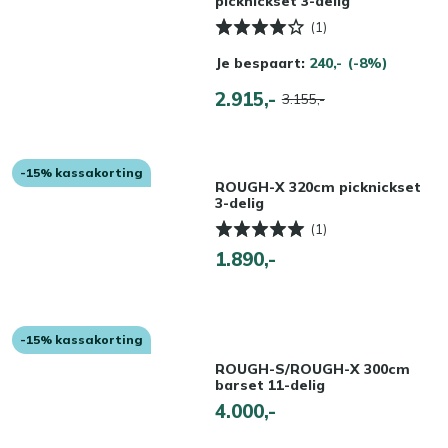
picknickset 3-delig
(1)
Je bespaart:
240,-
(-8%)
2.915,-
3.155,-
-15% kassakorting
ROUGH-X 320cm picknickset
3-delig
(1)
1.890,-
-15% kassakorting
ROUGH-S/ROUGH-X 300cm
barset 11-delig
4.000,-