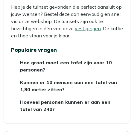
Heb je de tuinset gevonden die perfect aansluit op
jouw wensen? Bestel deze dan eenvoudig en snel
via onze webshop. De tuinsets zijn ook te
bezichtigen in één van onze
vestigingen
. De koffie
en thee staan voor je klaar.
Populaire vragen
Hoe groot moet een tafel zijn voor 10
personen?
Voor een
tuintafel
die geschikt is voor 10
Kunnen er 10 mensen aan een tafel van
personen, kies je bij voorkeur een rechthoekig
1,80 meter zitten?
model met afmetingen van minimaal 280 of
Aan een tafel van 1,80 meter kunnen tussen
300x100 cm. Met deze afmetingen kunnen er
Hoeveel personen kunnen er aan een
de 6 en 8 personen zitten, afhankelijk van de
vier personen aan elke lange zijde zitten,
tafel van 240?
stoelen en de beschikbare ruimte. Voor 10
terwijl je aan beide uiteinden ook nog plek
Een tafel van 240 cm kan comfortabel 10
personen is een grotere tafel aan te raden,
hebt voor twee extra gasten. Zo zit iedereen
personen plaatsen, afhankelijk van de
zodat iedereen comfortabel kan zitten en
comfortabel!
stoelbreedte en de opstelling. Deze maat is