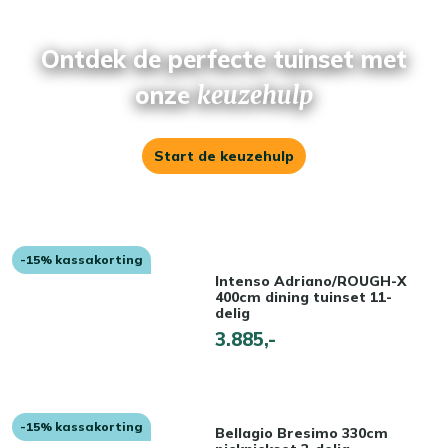
Ontdek de perfecte tuinset met
onze
keuzehulp
Start de keuzehulp
-15% kassakorting
Intenso Adriano/ROUGH-X
400cm dining tuinset 11-
delig
3.885,-
-15% kassakorting
Bellagio Bresimo 330cm