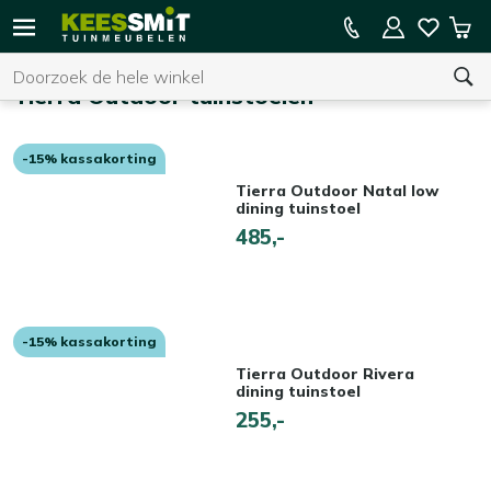
Kees
15% kassakorting op de hele collectie
Win
Smit
Zoeken
Home
Tuinmeubelen
Tierra Outdoor tuinstoelen
-15% kassakorting
U heeft geen product(en) in uw winkelwagen.
Tierra Outdoor Natal low
dining tuinstoel
485,-
-15% kassakorting
Tierra Outdoor Rivera
dining tuinstoel
255,-