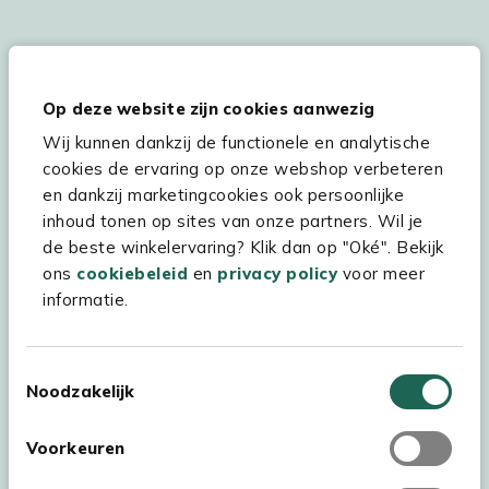
De persoonsgegevens worden conform onze
Privacy
en
Cookie
verklaring
verwerkt.
Op deze website zijn cookies aanwezig
Wij kunnen dankzij de functionele en analytische
cookies de ervaring op onze webshop verbeteren
en dankzij marketingcookies ook persoonlijke
Hulp & service
inhoud tonen op sites van onze partners. Wil je
Assortiment
de beste winkelervaring? Klik dan op "Oké". Bekijk
ons
cookiebeleid
en
privacy policy
voor meer
Kees Smit Tuinmeubelen
informatie.
Experience Stores XXL
Toestemmingsselectie
Noodzakelijk
Voorkeuren