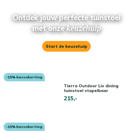
Ontdek jouw perfecte tuinstoel
met onze
keuzehulp
Start de keuzehulp
-15% kassakorting
Tierra Outdoor Liv dining
tuinstoel stapelbaar
215,-
-15% kassakorting