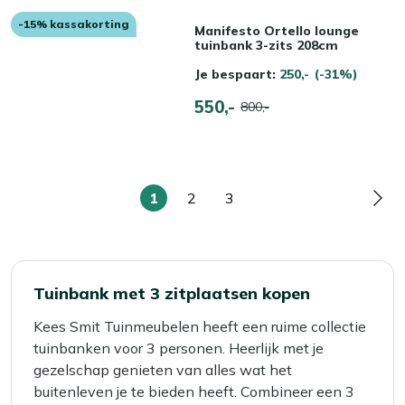
-15% kassakorting
Manifesto Ortello lounge
tuinbank 3-zits 208cm
Je bespaart:
250,-
(-31%)
550,-
800,-
1
2
3
U
Pagina
Pagina
Pag
lees
momenteel
pagina
Tuinbank met 3 zitplaatsen kopen
Kees Smit Tuinmeubelen heeft een ruime collectie
tuinbanken voor 3 personen. Heerlijk met je
gezelschap genieten van alles wat het
buitenleven je te bieden heeft. Combineer een 3