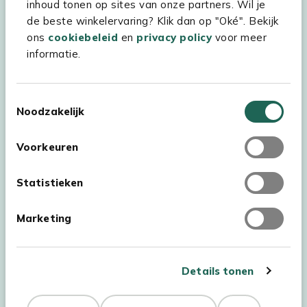
inhoud tonen op sites van onze partners. Wil je
Assortiment
de beste winkelervaring? Klik dan op "Oké". Bekijk
ons
cookiebeleid
en
privacy policy
voor meer
Kees Smit Tuinmeubelen
informatie.
Experience Stores XXL
Toestemmingsselectie
Noodzakelijk
Voorkeuren
Statistieken
Marketing
Details tonen
Auteursrecht © 2026 - Kees Smit Tuinmeubelen