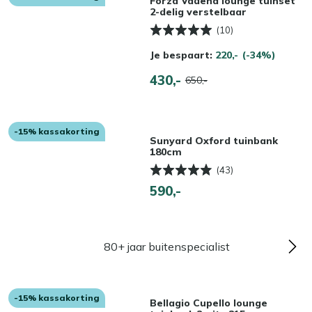
Forza Vadena lounge tuinset
2-delig verstelbaar
(10)
Je bespaart:
220,-
(-34%)
430,-
650,-
-15% kassakorting
Sunyard Oxford tuinbank
180cm
(43)
590,-
80+ jaar buitenspecialist
-15% kassakorting
Bellagio Cupello lounge