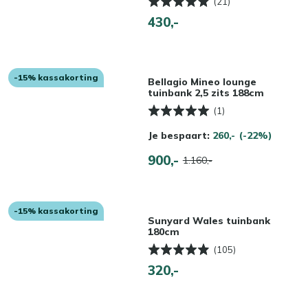
(21)
430,-
-15% kassakorting
Bellagio Mineo lounge
tuinbank 2,5 zits 188cm
(1)
Je bespaart:
260,-
(-22%)
900,-
1.160,-
-15% kassakorting
Sunyard Wales tuinbank
180cm
(105)
320,-