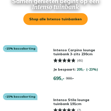
Samen genieten begint op een
Intenso tuinbank
Shop alle Intenso tuinbanken
-15% kassakorting
Intenso Carpino lounge
tuinbank 3-zits 230cm
(46)
Je bespaart:
205,-
(-23%)
695,-
900,-
-15% kassakorting
Intenso Stila lounge
tuinbank 191cm
(7)