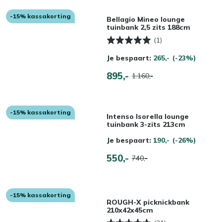
-15% kassakorting
Bellagio Mineo lounge
tuinbank 2,5 zits 188cm
(1)
Je bespaart:
265,-
(-23%)
895,-
1.160,-
-15% kassakorting
Intenso Isorella lounge
tuinbank 3-zits 213cm
Je bespaart:
190,-
(-26%)
550,-
740,-
-15% kassakorting
ROUGH-X picknickbank
210x42x45cm