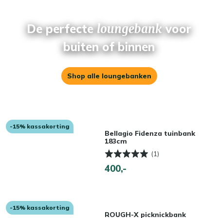
De perfecte
loungebank
voor
buiten of binnen
Shop alle loungebanken
-15% kassakorting
Bellagio Fidenza tuinbank
183cm
(1)
400,-
-15% kassakorting
ROUGH-X picknickbank