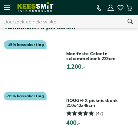
Kees
15% kassakorting op de hele collectie
Win
Smit
Zoeken
Home
Tuinmeubelen
Tuinbanken 3 personen
-15% kassakorting
U heeft geen product(en) in uw winkelwagen.
Manifesto Celante
schommelbank 223cm
1.200,-
-15% kassakorting
ROUGH-X picknickbank
210x42x45cm
(47)
400,-