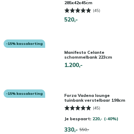
285x42x45cm
(45)
520,-
-15% kassakorting
Manifesto Celante
schommelbank 223cm
1.200,-
-15% kassakorting
Forza Vadena lounge
tuinbank verstelbaar 198cm
(45)
Je bespaart:
220,-
(-40%)
330,-
550,-