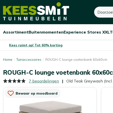
Kees
285,-
300,-
Zoeken
Smit
Je bespaart:
15,-
(-5%)
Tuinmeubelen
Assortiment
Buitenmomenten
Experience Stores XXL
T
Open/sluit
Open/sluit
Open/sluit
Menu
Menu
Menu
Kees ruimt op! Tot 60% korting
Home
Tuinaccessoires
ROUGH-C lounge voetenbank 60x60cm
ROUGH-C lounge voetenbank 60x60
7 beoordelingen
Old Teak Greywash (Incl
Bewaar op moodboard