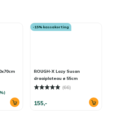
-15% kassakorting
70x70cm
ROUGH-X Lazy Susan
draaiplateau ø 55cm
(66)
9%)
155,-