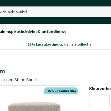
uininspiratie
Advies
Klantendienst
Open/sluit
Open/sluit
Open/sluit
Menu
Menu
Menu
15% kassakorting op de hele collectie
cm
. kussen Storm Sand)
Kleurvaria
-15% kassakorting