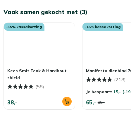
Vaak samen gekocht met (3)
-15% kassakorting
-15% kassakorting
Kees Smit Teak & Hardhout
Manifesto dienblad 
shield
(218)
(58)
Je bespaart:
15,-
(-1
38,-
65,-
80,-