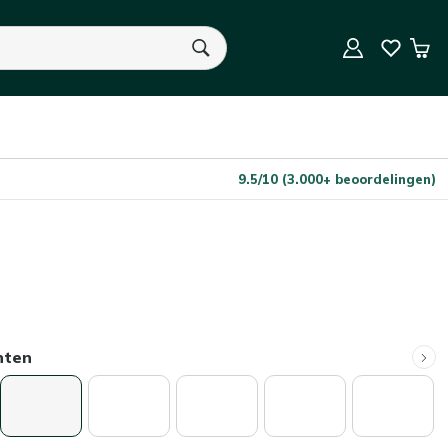
In Winkelwagen
Aantal
Win
U heeft geen product(en) in uw winkelwagen.
9.5/10 (3.000+ beoordelingen)
nten