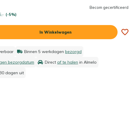
Becom gecertificeerd
5,-
(-5%)
In Winkelwagen
everbaar
Binnen 5 werkdagen
bezorgd
igen bezorgdatum
Direct
af te halen
in Almelo
30 dagen uit