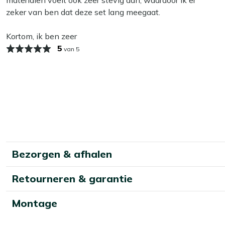
zelfs bij de meest sneldrogende en waterafstotende stoffe
zeker van ben dat deze set lang meegaat.
regen blijft elke stof ook enige tijd nat, waardoor het niet d
wintermaanden raden we aan om het kussen binnen of in 
Kortom, ik ben zeer
vochtproblemen te voorkomen.
5
van 5
Bezorgen & afhalen
Retourneren & garantie
Montage