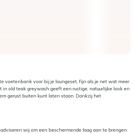
etenbank voor bij je loungeset, fijn als je net wat meer
t in old teak greywash geeft een rustige, natuurlijke look en
m gerust buiten kunt laten staan. Dankzij het
onder dat je nog op zoek hoeft naar iets passends. Handig
je loungebank als je je benen omhoog wilt leggen na een
, adviseren wij om een beschermende laag aan te brengen