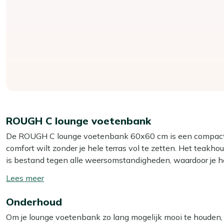
ROUGH C lounge voetenbank
De ROUGH C lounge voetenbank 60x60 cm is een compacte vo
comfort wilt zonder je hele terras vol te zetten. Het teakhou
is bestand tegen alle weersomstandigheden, waardoor je he
meegeleverde kussen in beige zit of lig je meteen lekker, z
Toon/verberg
als extra zitplek bij visite, of gewoon als verlenging van 
lees
lange dag.
Onderhoud
meer
Om je lounge voetenbank zo lang mogelijk mooi te houden
Eigenschappen