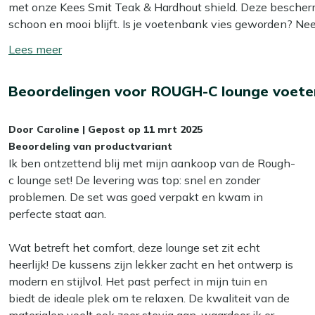
met onze Kees Smit Teak & Hardhout shield. Deze bescherme
Teakhouten frame:
Sterk natuurproduct dat zomer en w
schoon en mooi blijft. Is je voetenbank vies geworden? 
slepen.
kopje soda of keukenzout. Ons advies is om je teakhouten 
Toon/verberg
Old teak greywash:
De rustige, grijze houtkleur combi
maken. Voor het beste resultaat gebruik je dan onze Kees S
lees
wat je al hebt staan.
en laat je voetenbank er weer als nieuw uitzien. Vermijd he
meer
Incl. kussen in beige:
Je hoeft geen los kussen meer te 
Beoordelingen voor ROUGH-C lounge voet
materiaal beschadigen.
Formaat 60x60 cm:
Compact genoeg voor een kleiner t
leggen of iemand extra te laten zitten.
Belangrijk om te weten: deze voetenbank is voorzien van 
Door
Caroline
|
Gepost op
11 mrt 2025
voetenbank af te nemen met een natte doek na aflevering om
Beoordeling van productvariant
Bekijk meer Tuinaccessoires
eerste jaar bij Old teak greywash niet nodig, omdat je hierm
Ik ben ontzettend blij met mijn aankoop van de Rough-
Bekijk meer Voetenbanken
c lounge set! De levering was top: snel en zonder
Bekijk meer Lounge voetenbanken
Kan ik mijn voetenbank het hele jaar buiten
problemen. De set was goed verpakt en kwam in
perfecte staat aan.
Ja, onze tuinmeubelen kunnen het hele jaar buiten blijven 
binnen op te bergen om de kleur en levensduur te behouden,
Wat betreft het comfort, deze lounge set zit echt
schoonmaken en het aanbrengen van een beschermende laag
heerlijk! De kussens zijn lekker zacht en het ontwerp is
van je voetenbank.
modern en stijlvol. Het past perfect in mijn tuin en
biedt de ideale plek om te relaxen. De kwaliteit van de
Om de kleur en levensduur van het kussen te verlengen, advi
materialen voelt ook zeer stevig aan, waardoor ik er