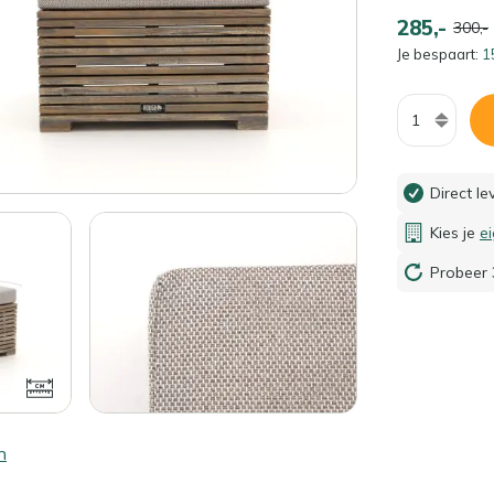
285,-
300,-
Je bespaart:
1
Aantal
Direct l
Kies je
e
Probeer 
n