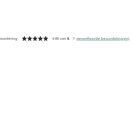
aardering:
4.85 van
5
7
geverifieerde beoordeling(en)