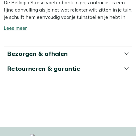
De Bellagio Stresa voetenbank in grijs antraciet is een
fijne aanvulling als je net wat relaxter wilt zitten in je tuin.
Je schuift hem eenvoudig voor je tuinstoel en je hebt in
één keer een comfortabele ligpositie, ideaal voor dat
Toon/verberg
boek of middagdutje. Door het compacte formaat
lees
verplaats je hem makkelijk over je terras en schuif je hem
meer
zo weer aan de kant als je klaar bent met loungen. Deze
Bezorgen & afhalen
voetenbank is vooral handig als je al een loungeset of
tuinstoelen hebt en je net dat beetje extra comfort zoekt,
Retourneren & garantie
zonder gelijk een hele nieuwe set te kopen.
Bekijk meer Tuinaccessoires
Bekijk meer Voetenbanken