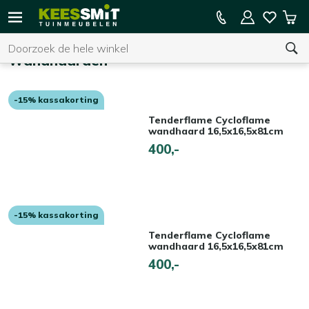
Kees
15% kassakorting op de hele collectie
Win
Smit
Zoeken
Home
Vuur & terrasverwarming
Wandhaarden
Tuinmeubelen
Wandhaarden
-15% kassakorting
U heeft geen product(en) in uw winkelwagen.
Tenderflame Cycloflame
wandhaard 16,5x16,5x81cm
400,-
-15% kassakorting
Tenderflame Cycloflame
wandhaard 16,5x16,5x81cm
400,-