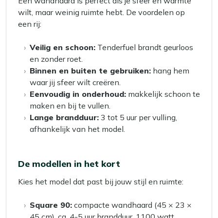
Een wandhaard is perfect als je sfeer en warmte
wilt, maar weinig ruimte hebt. De voordelen op
een rij:
Veilig en schoon:
Tenderfuel brandt geurloos
en zonder roet.
Binnen en buiten te gebruiken:
hang hem
waar jij sfeer wilt creëren.
Eenvoudig in onderhoud:
makkelijk schoon te
maken en bij te vullen.
Lange brandduur:
3 tot 5 uur per vulling,
afhankelijk van het model.
De modellen in het kort
Kies het model dat past bij jouw stijl en ruimte:
Square 90:
compacte wandhaard (45 × 23 ×
45 cm), ca. 4-5 uur brandduur, 1100 watt