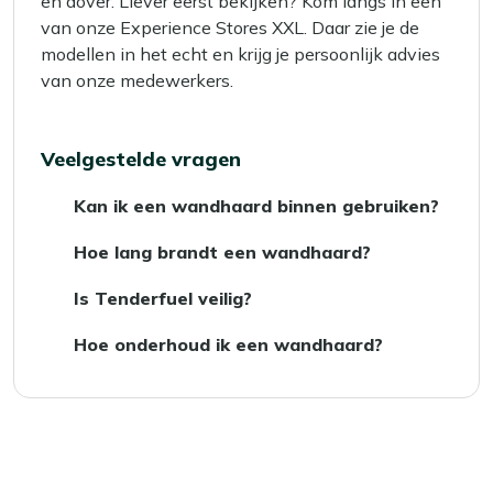
en dover. Liever eerst bekijken? Kom langs in een
van onze Experience Stores XXL. Daar zie je de
modellen in het echt en krijg je persoonlijk advies
van onze medewerkers.
Veelgestelde vragen
Kan ik een wandhaard binnen gebruiken?
Ja, mits de ruimte minimaal 15 m² groot is en
Hoe lang brandt een wandhaard?
voldoende ventilatie heeft. Voor kleinere
Een wandhaard brandt tussen de 3 en 5 uur
ruimtes zijn ze niet geschikt.
Is Tenderfuel veilig?
op een volle tank Tenderfuel, afhankelijk van
Ja, Tenderfuel is speciaal ontwikkeld voor
het model
Hoe onderhoud ik een wandhaard?
Tenderflame-haarden en zorgt voor een
Maak het staal schoon met een zachte doek
schone, geurloze vlam.
en reinig de lont regelmatig met water en een
zacht borsteltje.