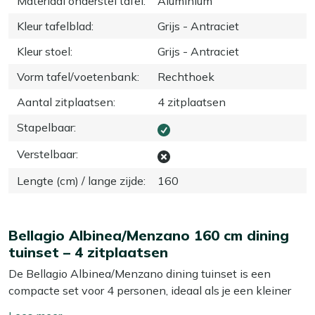
Materiaal onderstel tafel
:
Aluminium
Kleur tafelblad
:
Grijs - Antraciet
Kleur stoel
:
Grijs - Antraciet
Vorm tafel/voetenbank
:
Rechthoek
Aantal zitplaatsen
:
4 zitplaatsen
Stapelbaar
:
Verstelbaar
:
Lengte (cm) / lange zijde
:
160
Bellagio Albinea/Menzano 160 cm dining
tuinset – 4 zitplaatsen
De Bellagio Albinea/Menzano dining tuinset is een
compacte set voor 4 personen, ideaal als je een kleiner
terras of balkon hebt maar wel lekker buiten wilt eten.
Toon/verberg