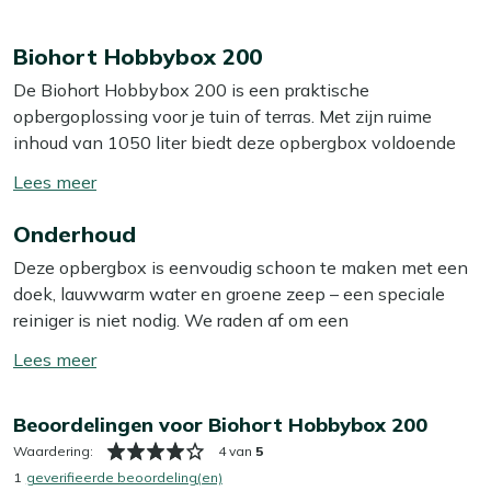
Biohort Hobbybox 200
De Biohort Hobbybox 200 is een praktische
opbergoplossing voor je tuin of terras. Met zijn ruime
inhoud van 1050 liter biedt deze opbergbox voldoende
ruimte voor het opbergen van tuinkussens, gereedschap
Toon/verberg
of andere tuinaccessoires. Dankzij het compacte formaat
lees
past hij gemakkelijk in verschillende buitenruimtes. De
Onderhoud
meer
donkergrijs metallic kleur zorgt voor een moderne
Deze opbergbox is eenvoudig schoon te maken met een
uitstraling die naadloos aansluit bij diverse
doek, lauwwarm water en groene zeep – een speciale
tuinontwerpen.
reiniger is niet nodig. We raden af om een
hogedrukreiniger te gebruiken, omdat dit het materiaal
Eigenschappen
Toon/verberg
kan beschadigen. Dankzij het robuuste stalen ontwerp
lees
Waterdicht
: De opbergbox is volledig waterdicht,
heeft de kast weinig onderhoud nodig; even afnemen
meer
waardoor je spullen droog en beschermd blijven,
Beoordelingen voor Biohort Hobbybox 200
met een doek is voldoende om hem jarenlang mooi en in
ongeacht het weer. Dit maakt het ideaal voor het
topconditie te houden.
Waardering:
4 van
5
opbergen van items die gevoelig zijn voor vocht.
1
geverifieerde beoordeling(en)