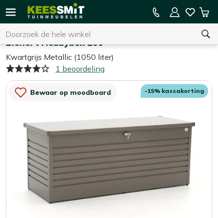
Kees
15% kassakorting op de hele collectie
Win
Smit
Zoeken
Home
Opbergen
Tuinmeubelen
Biohort Hobbybox 200
Kwartgrijs Metallic (1050 liter)
1 beoordeling
U heeft geen product(en) in uw winkelwagen.
-15% kassakorting
Bewaar op moodboard