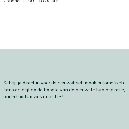
Zondag: 11:00 - 18:00 uur
Schrijf je direct in voor de nieuwsbrief, maak automatisch
kans en blijf op de hoogte van de nieuwste tuininspiratie,
onderhoudsadvies en acties!