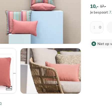
10,-
17,-
Je bespaart:
7,
Aantal
Niet op 
n