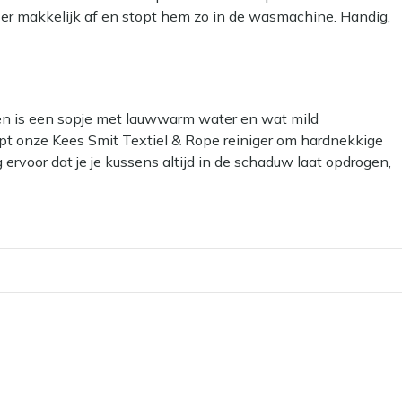
em er makkelijk af en stopt hem zo in de wasmachine. Handig,
kken is een sopje met lauwwarm water en wat mild
lpt onze Kees Smit Textiel & Rope reiniger om hardnekkige
g ervoor dat je je kussens altijd in de schaduw laat opdrogen,
 om een beschermende laag aan te brengen met onze Kees
er- en vuilafstotend, zodat ze langer schoon blijven. Dat
 laten liggen?
e niet gebruikt. Zelfs de meest waterafstotende stoffen
schimmel kan veroorzaken. In de herfst en winter bewaar je
. Zo blijven ze langer mooi en fris!