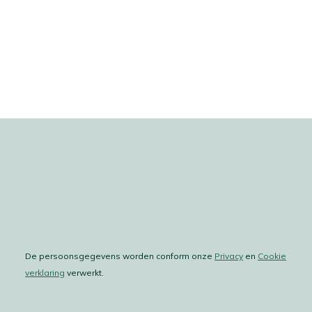
De persoonsgegevens worden conform onze
Privacy
en
Cookie
verklaring
verwerkt.