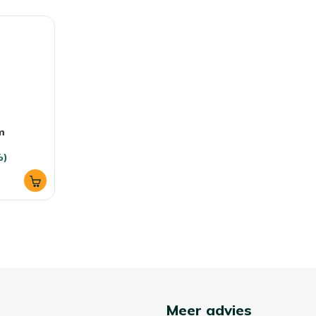
m
%)
Meer advies