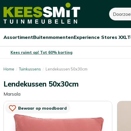
Kees
10,-
17,-
Zoeken
Dit product is niet op 
Smit
Je bespaart:
7,-
(-41%)
Tuinmeubelen
Assortiment
Buitenmomenten
Experience Stores XXL
T
Open/sluit
Open/sluit
Open/sluit
Menu
Menu
Menu
Kees ruimt op! Tot 60% korting
Home
Tuinkussens
Lendekussen 50x30cm
Lendekussen 50x30cm
Marsala
Bewaar op moodboard