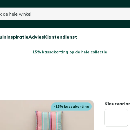
voorraad
uininspiratie
Advies
Klantendienst
Open/sluit
Open/sluit
Open/sluit
Menu
Menu
Menu
15% kassakorting op de hele collectie
Kleurvaria
-15% kassakorting