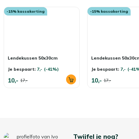
-15% kassakorting
-15% kassakorting
Lendekussen 50x30cm
Lendekussen 50x30c
Je bespaart:
7,-
(-41%)
Je bespaart:
7,-
(-41
10,-
10,-
17,-
17,-
Twijfel je nog?