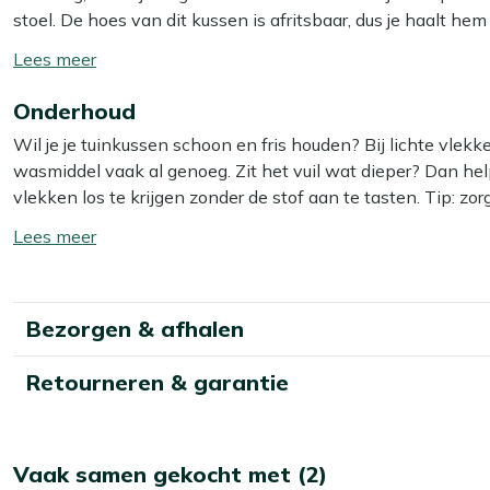
stoel. De hoes van dit kussen is afritsbaar, dus je haalt h
want zo blijft je kussen zonder moeite schoon en fris!
Toon/verberg
lees
Bekijk meer Tuinkussens
Onderhoud
meer
Bekijk meer Sierkussens
Wil je je tuinkussen schoon en fris houden? Bij lichte vle
wasmiddel vaak al genoeg. Zit het vuil wat dieper? Dan he
vlekken los te krijgen zonder de stof aan te tasten. Tip: zor
zo voorkom je dat de kleur terugloopt.
Toon/verberg
lees
Wil je het jezelf nog makkelijker maken? Dan is het slim
meer
Smit Textiel & Rope beschermer. Deze maakt je kussens wat
Bezorgen & afhalen
bespaart je weer schoonmaakwerk!
Kan ik mijn tuinkussens het hele jaar buiten
Retourneren & garantie
Wij adviseren om je tuinkussens droog op te bergen als je z
kunnen op termijn last krijgen van vocht, wat slijtage en 
Vaak samen gekocht met (2)
je kussens het beste binnen of in een waterdichte opbergbox