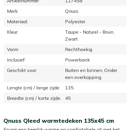
Artikelnummer
:
127458
Merk
:
Qnuss
Materiaal
:
Polyester
Kleur
:
Taupe - Naturel - Bruin,
Zwart
Vorm
:
Rechthoekig
Inclusief
:
Powerbank
Geschikt voor
:
Buiten en binnen, Onder
een overkapping
Lengte (cm) / lange zijde
:
135
Breedte (cm) / korte zijde
:
45
Qnuss Qleed warmtedeken 135x45 cm
Ervaar een heerlijk warme en comfortabele zit met het