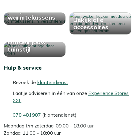
Controleer af en toe de temperatuur en gebruik het niet
Bekijk alle
als het beschadigd is.
warmtekussens
Bekijk alle
Kan ik het buiten gebruiken?
accessoires
Ja, de deken is geschikt voor zowel binnen- als
buitengebruik, zolang het beschermd is tegen direct
Ontdek jouw
vocht.
tuinstijl
Bekijk meer Warmtekussens
Hulp & service
Bekijk meer Vuur & terrasverwarming
Bezoek de
klantendienst
Laat je adviseren in één van onze
Experience Stores
XXL
078 481987
(klantendienst)
Maandag t/m zaterdag: 09:00 - 18:00 uur
Zondag: 11:00 - 18:00 uur