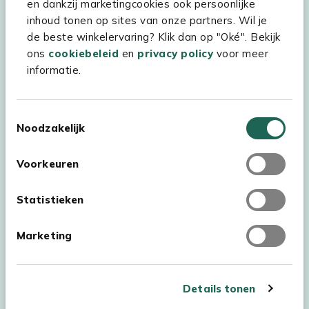
en dankzij marketingcookies ook persoonlijke
Kees Smit Tuinmeubelen
inhoud tonen op sites van onze partners. Wil je
Experience Stores XXL
de beste winkelervaring? Klik dan op "Oké". Bekijk
ons
cookiebeleid
en
privacy policy
voor meer
informatie.
Toestemmingsselectie
Noodzakelijk
Voorkeuren
Statistieken
Marketing
Auteursrecht © 2026 - Kees Smit Tuinmeubelen
Algemene voorwaarden
Privacy Statement
Disclaimer
Details tonen
Cookiebeleid
Toegankelijkheidsverklaring