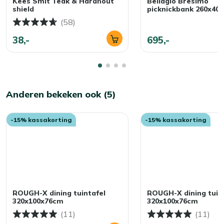
Kees Smit Teak & Hardhout
Bellagio Bresimo
shield
picknickbank 260x40
(58)
38,-
695,-
Anderen bekeken ook (5)
-15% kassakorting
-15% kassakorting
ROUGH-X dining tuintafel
ROUGH-X dining tuin
320x100x76cm
320x100x76cm
(11)
(11)