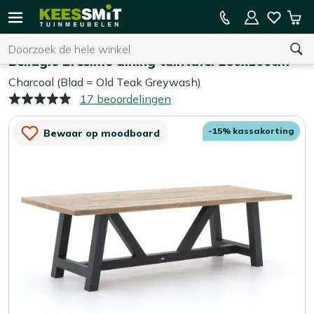
Kees
15% kassakorting op de hele collectie
Win
Smit
Zoeken
Home
Tuintafels
Tuinmeubelen
Bellagio Bresimo dining tuintafel 260x100cm
Charcoal (Blad = Old Teak Greywash)
17 beoordelingen
U heeft geen product(en) in uw winkelwagen.
-15% kassakorting
Bewaar op moodboard