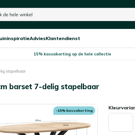
uininspiratie
Advies
Klantendienst
Open/sluit
Open/sluit
Open/sluit
Menu
Menu
Menu
15% kassakorting op de hele collectie
lig stapelbaar
cm barset 7-delig stapelbaar
Kleurvaria
-15% kassakorting