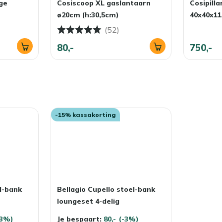
nge
Cosiscoop XL gaslantaarn
Cosipill
een waterdichte opbergbox. Zo blijven je kussens fris,
ø20cm (h:30,5cm)
40x40x1
(52)
80,-
750,-
-15% kassakorting
l-bank
Bellagio Cupello stoel-bank
loungeset 4-delig
23%)
Je bespaart:
80,-
(-3%)