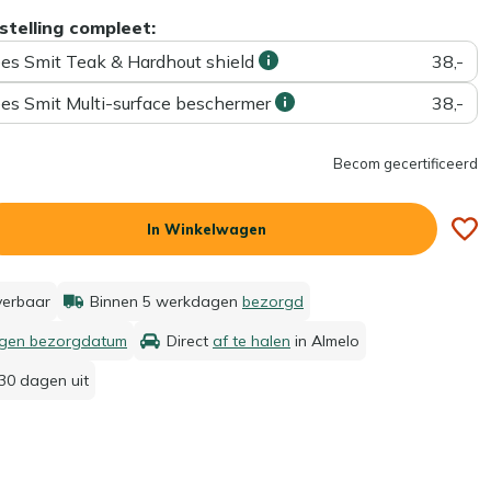
stelling compleet:
ees Smit Teak & Hardhout shield
38,-
ees Smit Multi-surface beschermer
38,-
Becom gecertificeerd
In Winkelwagen
everbaar
Binnen 5 werkdagen
bezorgd
igen bezorgdatum
Direct
af te halen
in Almelo
30 dagen uit