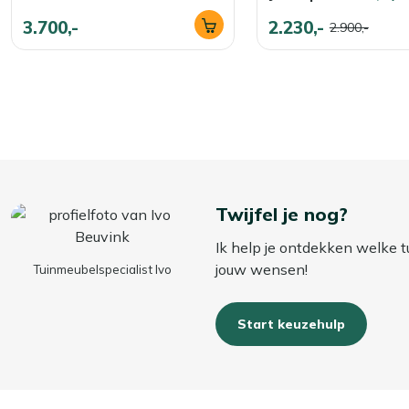
3.700,-
2.230,-
2.900,-
Twijfel je nog?
Ik help je ontdekken welke t
jouw wensen!
Tuinmeubelspecialist Ivo
Start keuzehulp
Bekijk alle