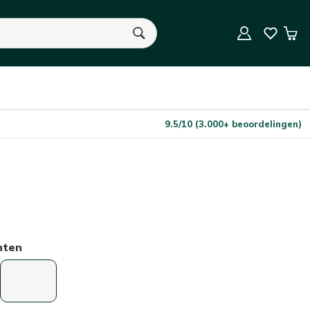
In Winkelwagen
Aantal
Win
U heeft geen product(en) in uw winkelwagen.
9.5/10 (3.000+ beoordelingen)
nten