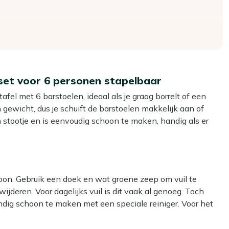
rset voor 6 personen stapelbaar
fel met 6 barstoelen, ideaal als je graag borrelt of een
 gewicht, dus je schuift de barstoelen makkelijk aan of
 stootje en is eenvoudig schoon te maken, handig als er
r je met een groep aan kunt staan én zitten, dan past deze
hoon. Gebruik een doek en wat groene zeep om vuil te
rienden of familie te borrelen of samen buiten te eten.
ijderen. Voor dagelijks vuil is dit vaak al genoeg. Toch
e ze makkelijk verplaatst als je je terras anders wilt indelen.
ndig schoon te maken met een speciale reiniger. Voor het
dsarm en snel schoon, handig na een etentje of barbecue.
out reiniger voor het tafelblad en Kees Smit Textiel & Rope
t je zelf nog op zoek hoeft naar passende kussens.