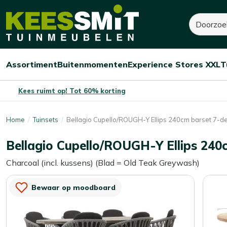
Kees
Zoeken
3.220,-
Smit
Tuinmeubelen
Assortiment
Buitenmomenten
Experience Stores XXL
T
Open/sluit
Open/sluit
Open/sluit
Menu
Menu
Menu
Kees ruimt op! Tot 60% korting
Home
Tuinsets
Bellagio Cupello/ROUGH-Y Ellips 240cm barset 7-de
Bellagio Cupello/ROUGH-Y Ellips 240
Charcoal (incl. kussens) (Blad = Old Teak Greywash)
Bewaar op moodboard