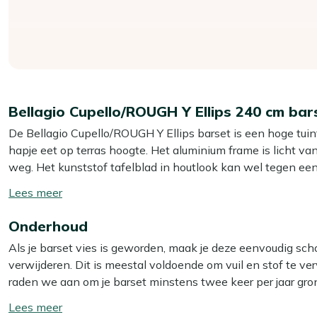
Bellagio Cupello/ROUGH Y Ellips 240 cm ba
De Bellagio Cupello/ROUGH Y Ellips barset is een hoge tuinta
hapje eet op terras hoogte. Het aluminium frame is licht van
weg. Het kunststof tafelblad in houtlook kan wel tegen een
eens een glas omgaat. Zoek je een strakke, stevige set waa
Toon/verberg
barset goed bij je.
lees
Onderhoud
meer
Eigenschappen
Als je barset vies is geworden, maak je deze eenvoudig sc
Barset voor 6 personen:
Je hebt genoeg plek om met v
verwijderen. Dit is meestal voldoende om vuil en stof te verw
Aluminium stoelframe:
De stoelen zijn licht, waardoor j
raden we aan om je barset minstens twee keer per jaar gro
Kunststof tafelblad:
Het blad in houtlook is onderhou
beste resultaat gebruik je dan onze Kees Smit Teak & Hardh
Toon/verberg
Inclusief kussens:
Je zit direct comfortabel, zonder da
reiniger voor het rope frame.