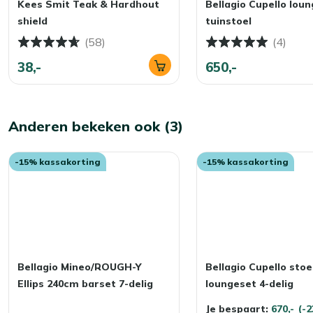
Kees Smit Teak & Hardhout
Bellagio Cupello lou
Ons advies? Bewaar ze in de herfst en winter binnen of in 
shield
tuinstoel
droog en altijd klaar voor gebruik!
(58)
(4)
38,-
650,-
Anderen bekeken ook (3)
-15% kassakorting
-15% kassakorting
Bellagio Mineo/ROUGH-Y
Bellagio Cupello stoe
Ellips 240cm barset 7-delig
loungeset 4-delig
Je bespaart:
670,-
(-