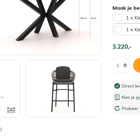
Maak je be
1 x K
1 x K
3.220,-
Aantal
Direct l
Kies je
e
Probeer 
n