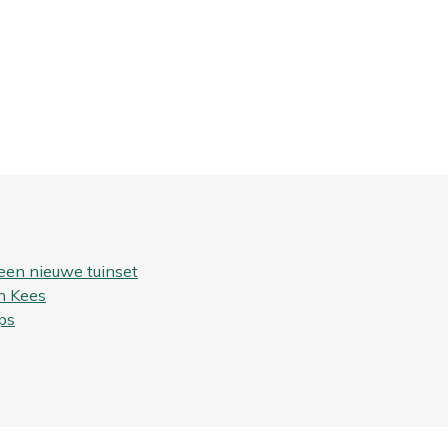
een nieuwe tuinset
n Kees
ps