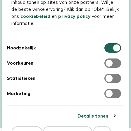
inhoud tonen op sites van onze partners. Wil je
Experience Stores XXL
de beste winkelervaring? Klik dan op "Oké". Bekijk
ons
cookiebeleid
en
privacy policy
voor meer
informatie.
Toestemmingsselectie
Noodzakelijk
Voorkeuren
Statistieken
Marketing
Auteursrecht © 2026 - Kees Smit Tuinmeubelen
Algemene voorwaarden
Privacy Statement
Disclaimer
Details tonen
Cookiebeleid
Toegankelijkheidsverklaring