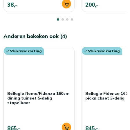
38,-
200,-
Anderen bekeken ook (4)
-15% kassakorting
-15% kassakorting
Bellagio Roma/Fidenza 160cm
Bellagio Fidenza 160
dining tuinset 5-delig
picknickset 3-delig
stapelbaar
865,-
845,-