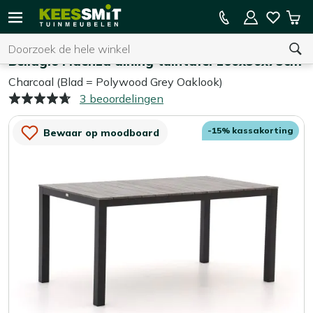
Kees
15% kassakorting op de hele collectie
Win
Smit
Zoeken
Home
Tuintafels
Tuinmeubelen
Bellagio Fidenza dining tuintafel 160x90x75cm
Charcoal (Blad = Polywood Grey Oaklook)
3 beoordelingen
U heeft geen product(en) in uw winkelwagen.
-15% kassakorting
Bewaar op moodboard