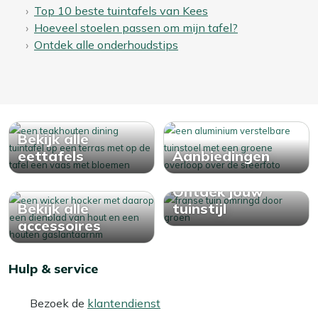
Top 10 beste tuintafels van Kees
Hoeveel stoelen passen om mijn tafel?
Ontdek alle onderhoudstips
Bekijk alle
eettafels
Aanbiedingen
Ontdek jouw
Bekijk alle
tuinstijl
accessoires
Hulp & service
Bezoek de
klantendienst