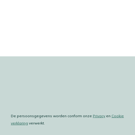
De persoonsgegevens worden conform onze
Privacy
en
Cookie
verklaring
verwerkt.