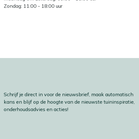
Zondag: 11:00 - 18:00 uur
Schrijf je direct in voor de nieuwsbrief, maak automatisch
kans en blijf op de hoogte van de nieuwste tuininspiratie,
onderhoudsadvies en acties!