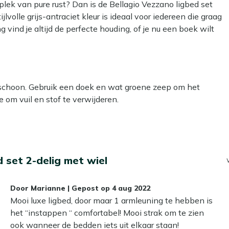
 plek van pure rust? Dan is de Bellagio Vezzano ligbed set
lvolle grijs-antraciet kleur is ideaal voor iedereen die graag
 vind je altijd de perfecte houding, of je nu een boek wilt
lleen sterk en duurzaam, maar ook onderhoudsarm, zodat je
d je de ligbedden moeiteloos naar de zonnigste plek in je
it je zomerdagen!
g schoon. Gebruik een doek en wat groene zeep om het
om vuil en stof te verwijderen.
van deze ligbedden kies je altijd de ideale houding. Of je nu
et kan allemaal!
 grondig schoon te maken met een speciale reiniger. Voor
r extra zacht en comfortabel ligcomfort. Perfect om
face reiniger voor het frame. Deze is eenvoudig in gebruik
ziet. Tip: vermijd het gebruik van een hogedrukreiniger,
 wat betekent dat het niet kan doorroesten en
 set 2-delig met wiel
dden eenvoudig door je tuin. Zo geniet je altijd van de zon,
l? Dan kun je een beschermende laag aanbrengen met onze
Door
Marianne
|
Gepost op
4 aug 2022
 langer mooi en hoef je minder vaak schoon te maken. Dat is
Mooi luxe ligbed, door maar 1 armleuning te hebben is
leen, wat zorgt voor een comfortabele en ademende
het “instappen “ comfortabel! Mooi strak om te zien
ook wanneer de bedden iets uit elkaar staan!