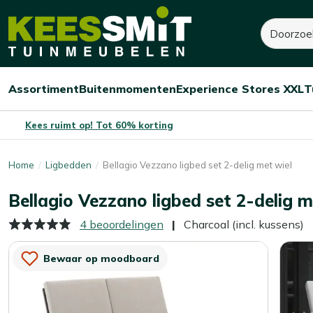
Kees
520,-
1.300,-
Zoeken
Dit product is niet o
Smit
Je bespaart:
780,-
(-60%)
Tuinmeubelen
Assortiment
Buitenmomenten
Experience Stores XXL
T
Open/sluit
Open/sluit
Open/sluit
Menu
Menu
Menu
Kees ruimt op! Tot 60% korting
Home
Ligbedden
Bellagio Vezzano ligbed set 2-delig met wiel
Bellagio Vezzano ligbed set 2-delig m
4 beoordelingen
Charcoal (incl. kussens)
Bewaar op moodboard