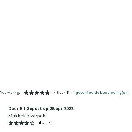
Waardering:
4.8 van
5
4
geverifieerde beoordeling(en)
Door
E
|
Gepost op
28 apr 2022
Makkelijk verpakt
4
van 5