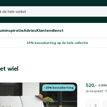
p voorraad
uininspiratie
Advies
Klantendienst
Open/sluit
Open/sluit
Open/sluit
Menu
Menu
Menu
15% kassakorting op de hele collectie
et wiel
520,-
1.300,
-15% kassakorting
Je bespaart:
7
Aantal