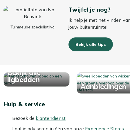
Twijfel je nog?
Ik help je met het vinden va
jouw buitenruimte!
Tuinmeubelspecialist Ivo
Bekijk alle tips
Bekijk alle
ligbedden
Aanbiedingen
Hulp & service
Bezoek de
klantendienst
Laat je adviseren in één van onze
Experience Stores