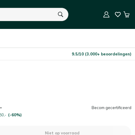
Niet op voorraad
Aantal
Win
U heeft geen product(en) in uw winkelwagen.
9.5/10 (3.000+ beoordelingen)
-
Becom gecertificeerd
80,-
(-60%)
Niet op voorraad