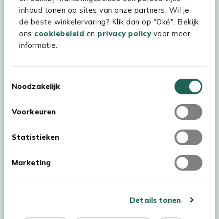
inhoud tonen op sites van onze partners. Wil je
Experience Stores XXL
de beste winkelervaring? Klik dan op "Oké". Bekijk
ons
cookiebeleid
en
privacy policy
voor meer
informatie.
Toestemmingsselectie
Noodzakelijk
Voorkeuren
Statistieken
Marketing
Auteursrecht © 2026 - Kees Smit Tuinmeubelen
Algemene voorwaarden
Privacy Statement
Disclaimer
Details tonen
Cookiebeleid
Toegankelijkheidsverklaring