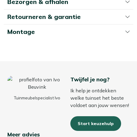
Bezorgen & afhalen
vaak even nat, waardoor je ze niet direct weer kunt
gebruiken. Ons advies? Bewaar ze in de herfst en winter
Retourneren & garantie
binnen of in een waterdichte opbergbox. Zo hou je alles
fris en gebruiksklaar, wanneer je maar wilt.
Montage
Twijfel je nog?
Ik help je ontdekken
welke tuinset het beste
Tuinmeubelspecialist Ivo
voldoet aan jouw wensen!
Start keuzehulp
Meer advies