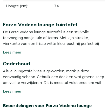
Hoogte (cm)
:
34
Forza Vadena lounge tuintafel
De Forza Vadena lounge tuintafel is een stijlvolle
toevoeging aan je tuin of terras. Met zijn strakke,
vierkante vorm en frisse witte kleur past hij perfect bij
elke loungeset. Het aluminium materiaal zorgt ervoor dat
Toon/verberg
de tafel licht van gewicht is en niet kan roesten, wat
lees
ideaal is voor buitengebruik. Bovendien is het
Onderhoud
meer
onderhoudsarm, zodat je meer tijd hebt om te genieten
Als je loungetafel vies is geworden, maak je deze
van je tuin. Deze loungetafel is niet alleen praktisch, maar
eenvoudig schoon. Gebruik een doek en wat groene zeep
ook een echte blikvanger. Zet je favoriete drankje erop en
om vuil te verwijderen. Dit is meestal voldoende om vuil
geniet van een ontspannen middag in de zon!
en stof te verwijderen. Wij raden aan om je loungetafel
Toon/verberg
minstens twee keer per jaar grondig schoon te maken
Eigenschappen
lees
met een speciale reiniger. Voor het beste resultaat
meer
Aluminium constructie:
Het frame en tafelblad zijn
Beoordelingen voor Forza Vadena lounge
gebruik je dan onze Kees Smit Multi-surface reiniger. Let