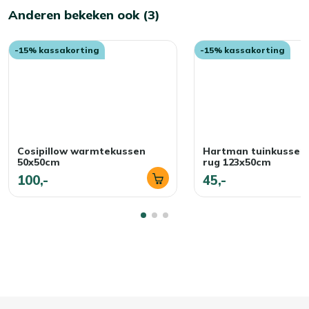
Anderen bekeken ook (3)
-15% kassakorting
-15% kassakorting
Cosipillow warmtekussen
Hartman tuinkussen
50x50cm
rug 123x50cm
100,-
45,-