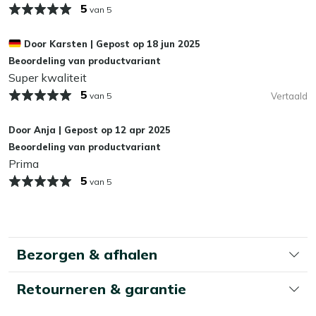
5
van 5
Kan ik mijn tuinkussens het hele jaar buiten
laten liggen?
Door
Karsten
|
Gepost op
18 jun 2025
Beoordeling van productvariant
Wij adviseren om je tuinkussens droog op te bergen als je
Super kwaliteit
ze niet gebruikt. Zelfs de meest waterafstotende stoffen
5
van 5
Vertaald
kunnen op termijn last krijgen van vocht, wat slijtage en
schimmel kan veroorzaken. In de herfst en winter bewaar
Door
Anja
|
Gepost op
12 apr 2025
je je kussens het beste binnen of in een waterdichte
Beoordeling van productvariant
opbergbox. Zo blijven ze langer mooi en fris!
Prima
5
van 5
Bezorgen & afhalen
Retourneren & garantie