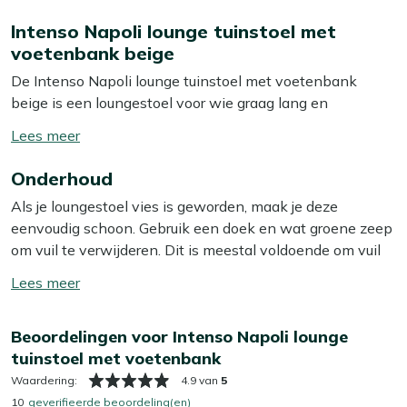
Intenso Napoli lounge tuinstoel met
voetenbank beige
De Intenso Napoli lounge tuinstoel met voetenbank
beige is een loungestoel voor wie graag lang en
ontspannen zit, met de benen omhoog. Deze set is ideaal
Toon/verberg
als je een vaste loungehoek wilt maken waar je niet
lees
steeds met kussens en standen hoeft te schuiven. Door
Onderhoud
meer
het aluminium frame blijft de stoel licht van gewicht,
Als je loungestoel vies is geworden, maak je deze
roest hij niet en kun je hem toch makkelijk verplaatsen
eenvoudig schoon. Gebruik een doek en wat groene zeep
als je je terras anders wilt indelen. De wicker zitting en
om vuil te verwijderen. Dit is meestal voldoende om vuil
rugleuning zijn handgevlochten en vochtbestendig,
en stof te verwijderen. Wij raden aan om je loungestoel
waardoor je jarenlang plezier hebt van deze loungestoel.
Toon/verberg
minstens twee keer per jaar grondig schoon te maken
lees
met een speciale reiniger. Voor het beste resultaat
Eigenschappen
meer
Beoordelingen voor Intenso Napoli lounge
gebruik je dan onze Kees Smit Multi-surface reiniger. Let
Loungestoel met voetenbank:
je zit wat meer
tuinstoel met voetenbank
op: gebruik géén hogedrukreiniger. Dit lijkt handig, maar
achterover en legt je benen meteen ontspannen neer
kan het materiaal beschadigen.
Waardering:
4.9 van
5
Aluminium frame:
licht om te verplaatsen en kan
10
geverifieerde beoordeling(en)