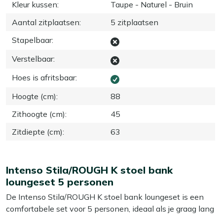
Kleur kussen
:
Taupe - Naturel - Bruin
Aantal zitplaatsen
:
5 zitplaatsen
Stapelbaar
:
Verstelbaar
:
Hoes is afritsbaar
:
Hoogte (cm)
:
88
Zithoogte (cm)
:
45
Zitdiepte (cm)
:
63
Intenso Stila/ROUGH K stoel bank
loungeset 5 personen
De Intenso Stila/ROUGH K stoel bank loungeset is een
comfortabele set voor 5 personen, ideaal als je graag lang
buiten zit met een goed boek of een borrel erbij. Het