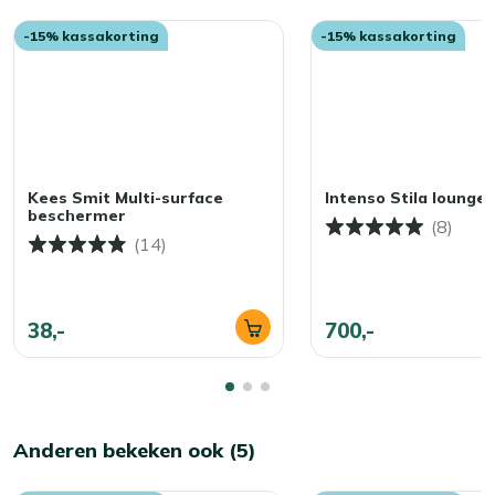
Zelfs bij sneldrogende of waterafstotende stoffen kan
-15% kassakorting
-15% kassakorting
vocht na verloop van tijd zorgen voor slijtage. Daarnaast
blijven kussens na een regenbui vaak even nat, waardoor
je ze niet direct weer kunt gebruiken. Ons advies? Bewaar
ze in de herfst en winter binnen of in een waterdichte
opbergbox. Zo hou je alles fris en gebruiksklaar, wanneer
je maar wilt.
Kees Smit Multi-surface
Intenso Stila lounge 
beschermer
(8)
(14)
38,-
700,-
Anderen bekeken ook (5)