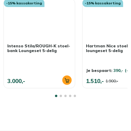
-15% kassakorting
-15% kassakorting
Intenso Stila/ROUGH-K stoel-
Hartman Nice stoel-
bank Loungeset 5-delig
loungeset 5-delig
Je bespaart:
390,-
(-
3.000,-
1.510,-
1.900,-