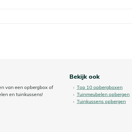
momenteel
ls sneeuw en regen. Door ze binnen op te bergen, heb je in
pagina
ik.
Bekijk ook
zen van een opbergbox of
Top 10 opbergboxen
elen en tuinkussens!
Tuinmeubelen opbergen
Tuinkussens opbergen