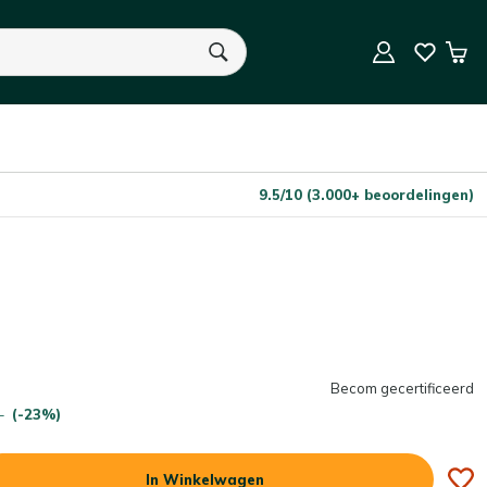
In Winkelwagen
Aantal
Win
U heeft geen product(en) in uw winkelwagen.
9.5/10 (3.000+ beoordelingen)
Becom gecertificeerd
-
(-23%)
In Winkelwagen