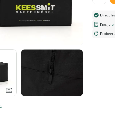
Direct l
Kies je
e
Probeer 
n