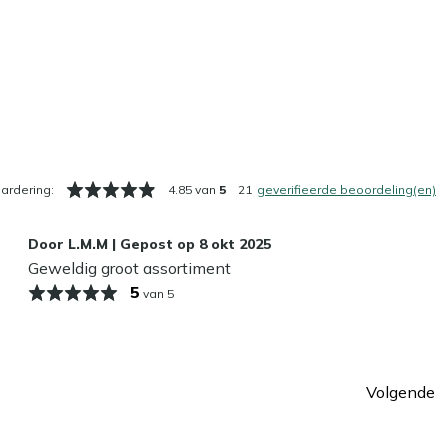
ardering:
4.85 van
5
21
geverifieerde beoordeling(en)
Door
L.M.M
|
Gepost op
8 okt 2025
Geweldig groot assortiment
5
van 5
Volgende
ina
Pagin