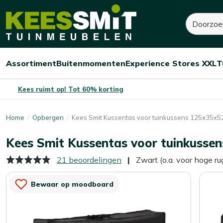
Kees
10,-
13,-
Zoeken
Smit
Je bespaart:
3,-
(-23%)
Tuinmeubelen
Assortiment
Buitenmomenten
Experience Stores XXL
T
Open/sluit
Open/sluit
Open/sluit
Menu
Menu
Menu
Kees ruimt op! Tot 60% korting
Home
Opbergen
Kees Smit Kussentas voor tuinkussens 125x35x5
Kees Smit Kussentas voor tuinkusse
21 beoordelingen
Zwart (o.a. voor hoge ru
Bewaar op moodboard