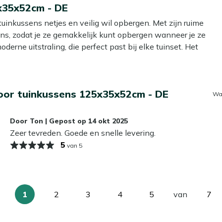
x35x52cm - DE
uinkussens netjes en veilig wil opbergen. Met zijn ruime
ns, zodat je ze gemakkelijk kunt opbergen wanneer je ze
derne uitstraling, die perfect past bij elke tuinset. Het
schermd zijn tegen vuil en stof. Ideaal voor het verlengen
oor tuinkussens 125x35x52cm - DE
Wa
or dat je meerdere kussens tegelijk kunt opbergen, wat
Door
Ton
|
Gepost op
14 okt 2025
Zeer tevreden. Goede en snelle levering.
toch sterk en duurzaam, waardoor je kussens goed beschermd
5
van 5
kke uitstraling, die goed past bij elke tuinset en niet snel
1
2
3
4
5
van
7
U
Pagina
Pagina
Pagina
Pagina
Pag
tas binnen op te bergen. Dit helpt om slijtage door vocht
lees
n en in goede staat blijven. Bovendien bescherm je de