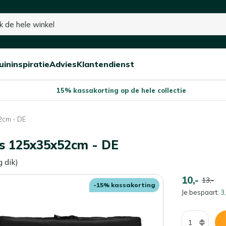
uininspiratie
Advies
Klantendienst
Open/sluit
Open/sluit
Open/sluit
Menu
Menu
Menu
15% kassakorting op de hele collectie
2cm - DE
ns 125x35x52cm - DE
g dik)
10,-
13,-
-15% kassakorting
Je bespaart:
3,
Aantal