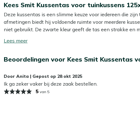
Kees Smit Kussentas voor tuinkussens 125
Deze kussentas is een slimme keuze voor iedereen die zijn t
afmetingen biedt hij voldoende ruimte voor meerdere kusse
niet gebruikt. De zwarte kleur geeft de tas een strakke en mo
materiaal is sterk en duurzaam, waardoor je kussens goed be
Toon/verberg
van de levensduur van je kussens!
lees
meer
Eigenschappen
Beoordelingen voor Kees Smit Kussentas v
Afmeting: 125x52cm
- Deze ruime afmeting zorgt ervo
Door
Anita
|
Gepost op
28 okt 2025
handig is voor een snelle en efficiënte opruiming.
Ik ga zeker vaker bij deze zaak bestellen.
Materiaal: Non Woven
- Dit materiaal is licht, maar 
5
van 5
zijn tegen vuil en stof.
Kleur: Zwart
- De zwarte kleur geeft een moderne en stra
vuil toont.
In de herfst- en wintermaanden raden wij aan om de kussen
en schimmel te voorkomen, zodat de kussens langer meegaa