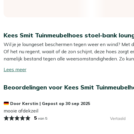
Kees Smit Tuinmeubelhoes stoel-bank lou
Wil je je loungeset beschermen tegen weer en wind? Met dez
Of het nu regent, waait of de zon schijnt, deze hoes zorgt er
namelijk bestand tegen alle weersomstandigheden. Zo kun j
buiten laten staan!
Toon/verberg
lees
Eigenschappen
meer
Beoordelingen voor Kees Smit Tuinmeubelh
Bescherming tegen vuil en regen:
Houd je loungeset 
uitwerpselen van vogels en bloesem!
Door
Kerstin
|
Gepost op
30 sep 2025
Volledig waterdicht:
Het luxe materiaal is waterdich
mooie afdekzeil
werking.
5
van 5
Vertaald
Luchtsleuven voor ventilatie:
De luchtsleuven zorgen v
hangen. Zo kunnen je meubelen blijven ademen, en onts
Verstelbare onderkant:
Pas de hoogte van de hoes makk