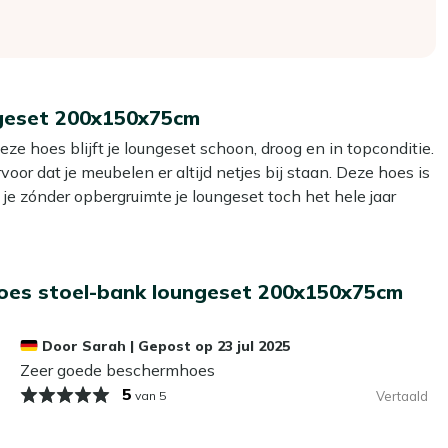
ngeset 200x150x75cm
e hoes blijft je loungeset schoon, droog en in topconditie.
voor dat je meubelen er altijd netjes bij staan. Deze hoes is
e zónder opbergruimte je loungeset toch het hele jaar
oes stoel-bank loungeset 200x150x75cm
schoon en droog. Beschermt tegen vocht, vorst, UV,
Door
Sarah
|
Gepost op
23 jul 2025
t én voorkomt schimmel of vochtplekken door de ademende
Zeer goede beschermhoes
5
van 5
Vertaald
oor frisse lucht onder de hoes, zodat er geen vocht blijft
taan er geen nare vlekken.
elijk aan, zodat hij goed aansluit en op zijn plek blijft.