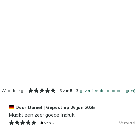
Waardering:
5 van
5
3
geverifieerde beoordeling(en)
Door
Daniel
|
Gepost op
26 jun 2025
Maakt een zeer goede indruk.
5
van 5
Vertaald