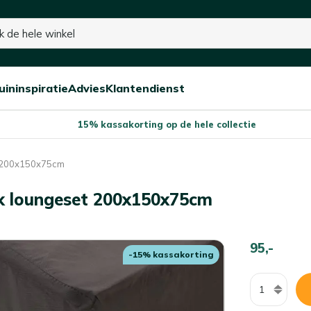
uininspiratie
Advies
Klantendienst
Open/sluit
Open/sluit
Open/sluit
Menu
Menu
Menu
15% kassakorting op de hele collectie
t 200x150x75cm
k loungeset 200x150x75cm
95,-
-15% kassakorting
Aantal