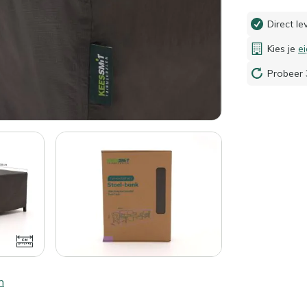
Direct l
Kies je
e
Probeer 
n