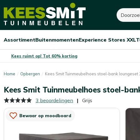
Kees
Zoeken
95,-
Smit
Tuinmeubelen
Assortiment
Buitenmomenten
Experience Stores XXL
T
Open/sluit
Open/sluit
Open/sluit
Menu
Menu
Menu
Kees ruimt op! Tot 60% korting
Home
Opbergen
Kees Smit Tuinmeubelhoes stoel-bank loungese
Kees Smit Tuinmeubelhoes stoel-ban
3 beoordelingen
Grijs
Bewaar op moodboard