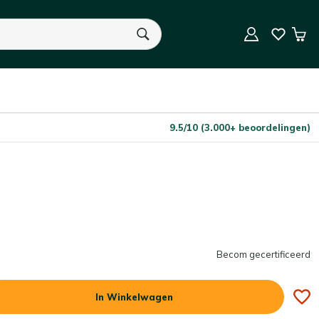
In Winkelwagen
Aantal
Win
U heeft geen product(en) in uw winkelwagen.
9.5/10 (3.000+ beoordelingen)
Becom gecertificeerd
In Winkelwagen