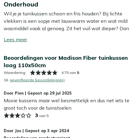
Woven Denim Grey geeft een moderne en stijlvolle
Onderhoud
meer
uitstraling aan je buitenruimte. Dit kussen bestaat uit een
Wil je je tuinkussen schoon en fris houden? Bij lichte
los rugkussen en zitkussen. Dankzij de banden aan de
vlekken is een sopje met lauwwarm water en wat mild
achterkant bevestig je ze makkelijk aan de meeste
wasmiddel vaak al genoeg. Zit het vuil wat dieper? Dan
stapelbare tuinstoelen, zodat ze goed op hun plek blijven
helpt onze Kees Smit Textiel & Rope reiniger om
zitten.
Toon/verberg
hardnekkige vlekken los te krijgen zonder de stof aan te
lees
tasten. Tip: zorg ervoor dat je je kussens altijd in de
Bekijk meer Tuinkussens
meer
Beoordelingen voor Madison Fiber tuinkussen
schaduw laat opdrogen, zo voorkom je dat de kleur
Bekijk meer Lage rug kussens
laag 110x50cm
terugloopt.
Waardering:
4.75 van
5
Wil je het jezelf nog makkelijker maken? Dan is het slim
16
geverifieerde beoordeling(en)
om een beschermende laag aan te brengen met onze
Door
Pien
|
Gepost op
29 jul 2025
Kees Smit Textiel & Rope beschermer. Deze maakt je
Mooie kussens maar wel besmettelijk en dus net iets te
kussens water- en vuilafstotend, zodat ze langer schoon
groot toch voor de tuinstoelen
blijven. Dat bespaart je weer schoonmaakwerk!
3
van 5
Kan ik mijn tuinkussens het hele jaar buiten
laten liggen?
Door
Jos
|
Gepost op
3 apr 2024
Beoordeling van productvariant