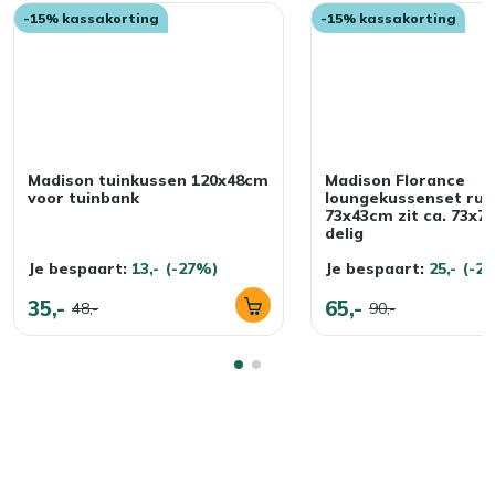
-15% kassakorting
-15% kassakorting
Madison tuinkussen 120x48cm
Madison Florance
voor tuinbank
loungekussenset rug
73x43cm zit ca. 73x7
delig
Je bespaart:
13,-
(-27%)
Je bespaart:
25,-
(-2
35,-
65,-
48,-
90,-