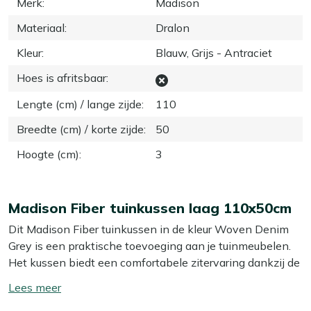
Merk
:
Madison
Materiaal
:
Dralon
Kleur
:
Blauw, Grijs - Antraciet
Hoes is afritsbaar
:
Lengte (cm) / lange zijde
:
110
Breedte (cm) / korte zijde
:
50
Hoogte (cm)
:
3
Madison Fiber tuinkussen laag 110x50cm
Dit Madison Fiber tuinkussen in de kleur Woven Denim
Grey is een praktische toevoeging aan je tuinmeubelen.
Het kussen biedt een comfortabele zitervaring dankzij de
stevige fiber vulling. Met zijn afmetingen van 110x50 cm
Toon/verberg
past het perfect op de meeste tuinstoelen. De kleur
lees