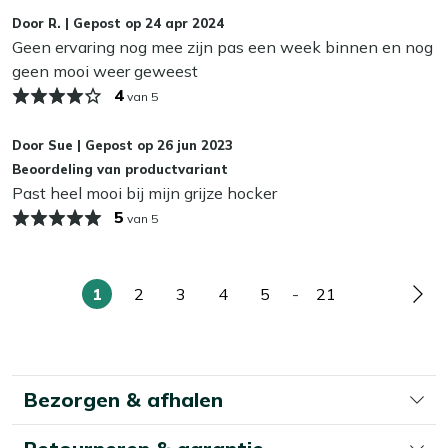
Wij adviseren om je tuinkussens droog op te bergen als je
Door
R.
|
Gepost op
24 apr 2024
ze niet gebruikt. Zelfs de meest waterafstotende stoffen
Geen ervaring nog mee zijn pas een week binnen en nog
kunnen op termijn last krijgen van vocht, wat slijtage en
geen mooi weer geweest
schimmel kan veroorzaken. In de herfst en winter bewaar
4
van 5
je je kussens het beste binnen of in een waterdichte
opbergbox. Zo blijven ze langer mooi en fris!
Door
Sue
|
Gepost op
26 jun 2023
Beoordeling van productvariant
Past heel mooi bij mijn grijze hocker
5
van 5
1
2
3
4
5
-
21
U
Pagina
Pagina
Pagina
Pagina
Pagina
Pag
lees
momenteel
pagina
Bezorgen & afhalen