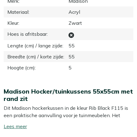
Merk
:
Madison
Materiaal
:
Acryl
Kleur
:
Zwart
Hoes is afritsbaar
:
Lengte (cm) / lange zijde
:
55
Breedte (cm) / korte zijde
:
55
Hoogte (cm)
:
5
Madison Hocker/tuinkussens 55x55cm met
rand zit
Dit Madison hockerkussen in de kleur Rib Black F115 is
een praktische aanvulling voor je tuinmeubelen. Het
kussen meet 55x55 cm en is ideaal voor zowel hockers
Toon/verberg
als tuinstoelen. De stevige vulling zorgt voor een
lees