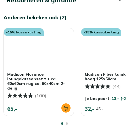
Retourneren & garantie
Anderen bekeken ook (2)
-15% kassakorting
-15% kassakorting
Madison Florance
Madison Fiber tuinku
loungekussenset zit ca.
hoog 125x50cm
60x60cm rug ca. 60x40cm 2-
(44)
delig
(100)
Je bespaart:
13,-
(-2
65,-
32,-
45,-