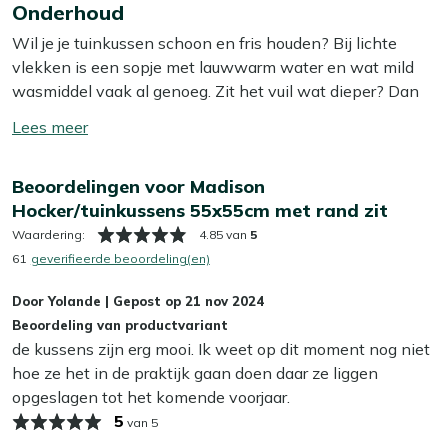
comfortabele zit, terwijl de decoratieve rand een stijlvolle
Onderhoud
meer
touch geeft. Dit kussen past perfect bij verschillende
Wil je je tuinkussen schoon en fris houden? Bij lichte
stijlen en biedt je net dat beetje extra comfort tijdens het
vlekken is een sopje met lauwwarm water en wat mild
loungen in de tuin.
wasmiddel vaak al genoeg. Zit het vuil wat dieper? Dan
helpt onze Kees Smit Textiel & Rope reiniger om
Bekijk meer Tuinkussens
Toon/verberg
hardnekkige vlekken los te krijgen zonder de stof aan te
Bekijk meer Zit- en Voetenbankkussens
lees
tasten. Tip: zorg ervoor dat je je kussens altijd in de
meer
Beoordelingen voor Madison
schaduw laat opdrogen, zo voorkom je dat de kleur
Hocker/tuinkussens 55x55cm met rand zit
terugloopt.
Waardering:
4.85 van
5
Wil je het jezelf nog makkelijker maken? Dan is het slim
61
geverifieerde beoordeling(en)
om een beschermende laag aan te brengen met onze
Door
Yolande
|
Gepost op
21 nov 2024
Kees Smit Textiel & Rope beschermer. Deze maakt je
Beoordeling van productvariant
kussens water- en vuilafstotend, zodat ze langer schoon
de kussens zijn erg mooi. Ik weet op dit moment nog niet
blijven. Dat bespaart je weer schoonmaakwerk!
hoe ze het in de praktijk gaan doen daar ze liggen
opgeslagen tot het komende voorjaar.
Kan ik mijn tuinkussens het hele jaar buiten
5
laten liggen?
van 5