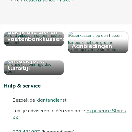
Bekijk alle zit- en
voetenbankkussens
Aanbiedingen
Ontdek jouw
tuinstijl
Hulp & service
Bezoek de
klantendienst
Laat je adviseren in één van onze
Experience Stores
XXL
078 481987
(klantendienst)