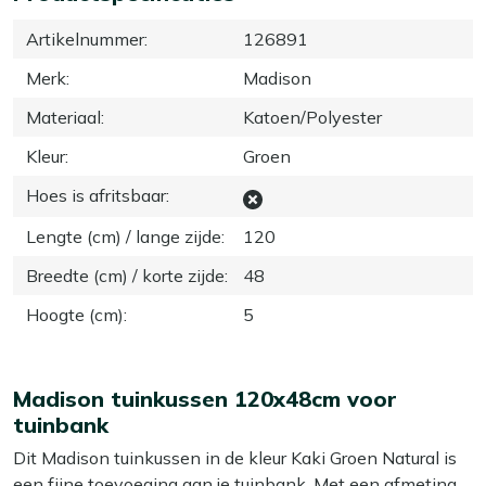
Artikelnummer
:
126891
Merk
:
Madison
Materiaal
:
Katoen/Polyester
Kleur
:
Groen
Hoes is afritsbaar
:
Lengte (cm) / lange zijde
:
120
Breedte (cm) / korte zijde
:
48
Hoogte (cm)
:
5
Madison tuinkussen 120x48cm voor
tuinbank
Dit Madison tuinkussen in de kleur Kaki Groen Natural is
een fijne toevoeging aan je tuinbank. Met een afmeting