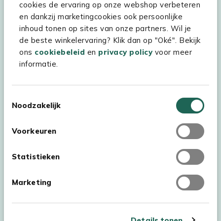
cookies de ervaring op onze webshop verbeteren
en dankzij marketingcookies ook persoonlijke
Kees Smit Tuinmeubelen
inhoud tonen op sites van onze partners. Wil je
Experience Stores XXL
de beste winkelervaring? Klik dan op "Oké". Bekijk
ons
cookiebeleid
en
privacy policy
voor meer
informatie.
Toestemmingsselectie
Noodzakelijk
Voorkeuren
Statistieken
Marketing
Auteursrecht © 2026 - Kees Smit Tuinmeubelen
Algemene voorwaarden
Privacy Statement
Disclaimer
Details tonen