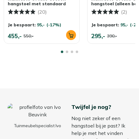
hangstoel met standaard
hangstoel (alleen ba
(20)
(2)
Je bespaart:
95,-
(-17%)
Je bespaart:
95,-
(-2
455,-
295,-
550,-
390,-
Twijfel je nog?
Nog niet zeker of een
hangstoel bij je past? Ik
Tuinmeubelspecialist Ivo
help je met het vinden