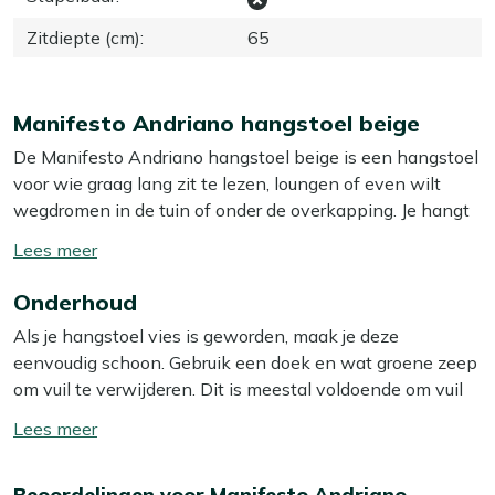
Zitdiepte (cm)
:
65
Manifesto Andriano hangstoel beige
De Manifesto Andriano hangstoel beige is een hangstoel
voor wie graag lang zit te lezen, loungen of even wilt
wegdromen in de tuin of onder de overkapping. Je hangt
de basket eenvoudig in een bestaand standaard of aan
Toon/verberg
een stevige balk, zo maak je zelf je ideale plekje. De
lees
zitting is van wicker, een gevlochten kunststof dat licht
Onderhoud
meer
en vochtbestendig is, waardoor je stoel jarenlang mooi
Als je hangstoel vies is geworden, maak je deze
blijft. Het stalen frame geeft de basket een stevige basis,
eenvoudig schoon. Gebruik een doek en wat groene zeep
zodat je stabiel zit. De meegeleverde kussens in beige
om vuil te verwijderen. Dit is meestal voldoende om vuil
zorgen voor een zachte zit en fijne ondersteuning als je
en stof te verwijderen. Wij raden aan om je hangstoel
wat langer blijft hangen.
Toon/verberg
minstens twee keer per jaar grondig schoon te maken
lees
met een speciale reiniger. Voor het beste resultaat
Eigenschappen
meer
Beoordelingen voor Manifesto Andriano
gebruik je dan onze Kees Smit Multi-surface reiniger. Let