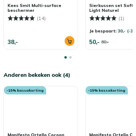
Kees Smit Multi-surface
Sierkussen set Soft F
beschermer
Light Naturel
(14)
(1)
Je bespaart:
30,-
(-3
38,-
50,-
80,-
Anderen bekeken ook (4)
-15% kassakorting
-15% kassakorting
Manifesto Ortello Cocoon
Manifesto Ortello C