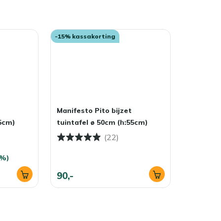
-15% kassakorting
Manifesto Pito bijzet
55cm)
tuintafel ø 50cm (h:55cm)
(22)
1%)
90,-