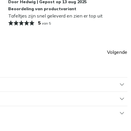
Door
Hedwig
|
Gepost op
13 aug 2025
Beoordeling van productvariant
Tafeltjes zijn snel geleverd en zien er top uit
5
van 5
Volgende
ina
Pagin