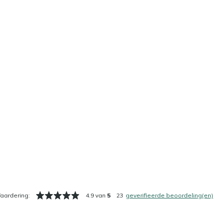
aardering:
4.9 van
5
23
geverifieerde beoordeling(en)