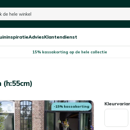
 voorraad
uininspiratie
Advies
Klantendienst
Open/sluit
Open/sluit
Open/sluit
Menu
Menu
Menu
15% kassakorting op de hele collectie
m (h:55cm)
Kleurvaria
-15% kassakorting