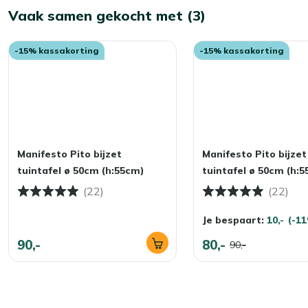
Vaak samen gekocht met (3)
-15% kassakorting
-15% kassakorting
Manifesto Pito bijzet
Manifesto Pito bijzet
tuintafel ø 50cm (h:55cm)
tuintafel ø 50cm (h:
(22)
(22)
Je bespaart:
10,-
(-1
90,-
80,-
90,-