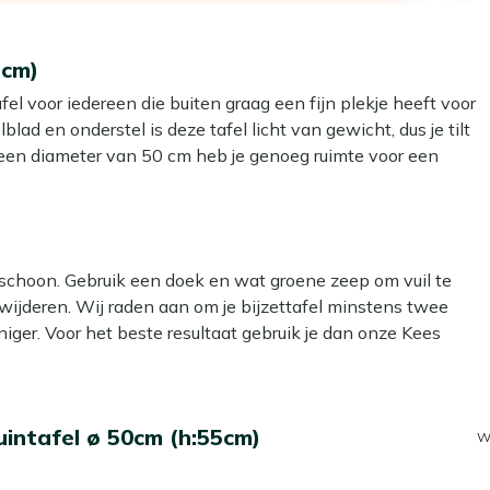
5cm)
fel voor iedereen die buiten graag een fijn plekje heeft voor
lad en onderstel is deze tafel licht van gewicht, dus je tilt
 een diameter van 50 cm heb je genoeg ruimte voor een
lek inneemt op je terras of balkon. De terracotta oranje top
andig als je jouw tuin net even wat meer pit wilt geven. Zet
 gewoon staan waar je ze neerzet.
g schoon. Gebruik een doek en wat groene zeep om vuil te
rwijderen. Wij raden aan om je bijzettafel minstens twee
jk als je je zithoek even anders wilt neerzetten.
iger. Voor het beste resultaat gebruik je dan onze Kees
ast een loungestoel of op een kleiner balkon.
iniger. Dit lijkt handig, maar kan het materiaal beschadigen.
or een vrolijk accent in je tuin, zonder dat je de hele set
 glazen, een potje nootjes en je telefoon binnen
uintafel ø 50cm (h:55cm)
W
il? Dan kun je een beschermende laag aanbrengen met onze
l langer mooi en hoef je minder vaak schoon te maken. Dat is
, hoef je niet bang te zijn dat je drinken snel omvalt.