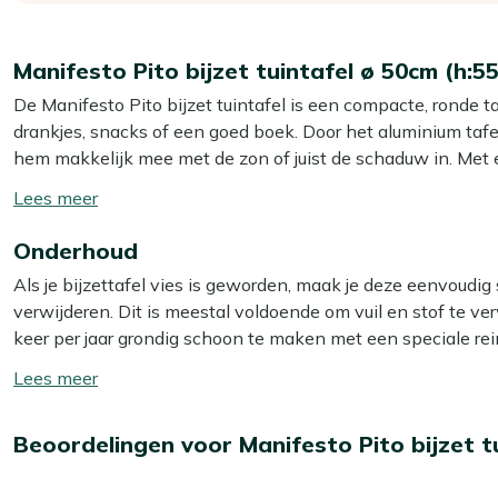
Manifesto Pito bijzet tuintafel ø 50cm (h:5
De Manifesto Pito bijzet tuintafel is een compacte, ronde ta
drankjes, snacks of een goed boek. Door het aluminium tafelb
hem makkelijk mee met de zon of juist de schaduw in. Met
paar glazen en een schaal hapjes, zonder dat de tafel veel p
Toon/verberg
met rood onderstel geeft een speelse kleur aan je zitplek, h
lees
hem wel op een vlakke ondergrond, dan blijven je drankjes
Onderhoud
meer
Als je bijzettafel vies is geworden, maak je deze eenvoudi
Eigenschappen
verwijderen. Dit is meestal voldoende om vuil en stof te ve
Lichtgewicht aluminium:
Je verplaatst de tafel makkeli
keer per jaar grondig schoon te maken met een speciale rein
Compact formaat:
Met 50 cm rond past hij ook goed na
Smit Multi-surface reiniger. Let op: gebruik géén hogedrukre
Toon/verberg
Terracotta oranje blad met rood onderstel:
Zorgt vo
lees
hoeft te vervangen.
Extra bescherming
meer
Ideaal als bijzetter:
Precies groot genoeg voor een paar
Beoordelingen voor Manifesto Pito bijzet t
Wil je je bijzettafel extra beschermen tegen water en vu
handbereik.
Kees Smit Multi-surface beschermer. Zo blijft je bijzettafe
Stabiel op vlakke ondergrond:
Als je hem recht neerzet