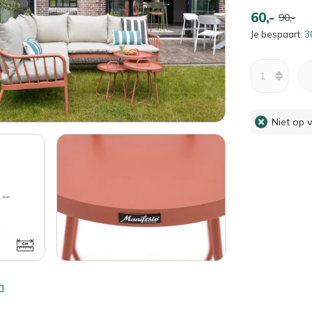
60,-
90,-
Je bespaart:
3
Aantal
Niet op 
n