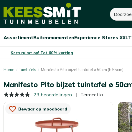
Kees
60,-
90,-
Zoeken
Dit product is niet op
Smit
Je bespaart:
30,-
(-33%)
Tuinmeubelen
Assortiment
Buitenmomenten
Experience Stores XXL
T
Open/sluit
Open/sluit
Open/sluit
Menu
Menu
Menu
Kees ruimt op! Tot 60% korting
Home
Tuintafels
Manifesto Pito bijzet tuintafel ø 50cm (h:55cm)
Manifesto Pito bijzet tuintafel ø 50c
23 beoordelingen
Terracotta
Bewaar op moodboard