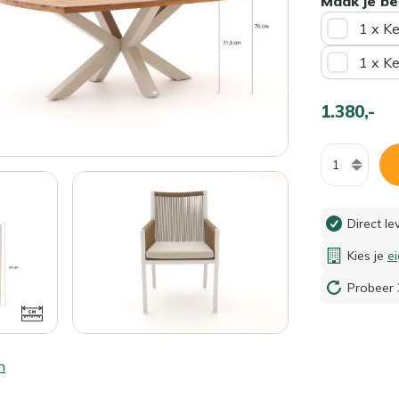
Maak je be
1 x K
1 x K
1.380,-
Aantal
Direct l
Kies je
e
Probeer 
n