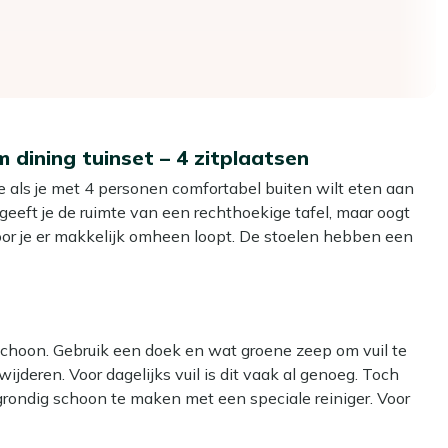
 dining tuinset – 4 zitplaatsen
ze als je met 4 personen comfortabel buiten wilt eten aan
 geeft je de ruimte van een rechthoekige tafel, maar oogt
or je er makkelijk omheen loopt. De stoelen hebben een
je je terras anders wilt indelen. Het teakhouten tafelblad is
en kan, dus deze set kan gewoon buiten blijven staan. De
lijft natafelen dan je van plan was.
 schoon. Gebruik een doek en wat groene zeep om vuil te
ijderen. Voor dagelijks vuil is dit vaak al genoeg. Toch
of samen met vrienden buiten wilt eten zonder dat de set je
grondig schoon te maken met een speciale reiniger. Voor
ardhout reiniger voor het teakhouten tafelblad en de Kees
 een rechthoekige tafel, maar door de afgeronde hoeken
het rope van de zitting volstaat het om deze schoon te