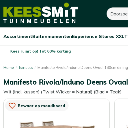
Kees
Zoeken
1.380,-
Smit
Tuinmeubelen
Assortiment
Buitenmomenten
Experience Stores XXL
T
Open/sluit
Open/sluit
Open/sluit
Menu
Menu
Menu
Kees ruimt op! Tot 60% korting
Home
Tuinsets
Manifesto Rivola/Induno Deens Ovaal 180cm dining 
Manifesto Rivola/Induno Deens Ovaal 
Wit (incl. kussen) (Twist Wicker = Natural) (Blad = Teak)
Bewaar op moodboard