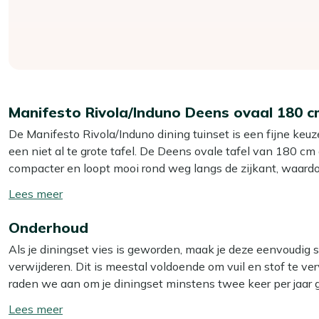
Manifesto Rivola/Induno Deens ovaal 180 cm
De Manifesto Rivola/Induno dining tuinset is een fijne keu
een niet al te grote tafel. De Deens ovale tafel van 180 cm
compacter en loopt mooi rond weg langs de zijkant, waardo
aluminium frame, dus die til je zonder moeite even opzij als 
Toon/verberg
een sterk natuurproduct dat tegen alle weersomstandighed
lees
meegeleverde kussens zorgen ervoor dat je net wat langer b
Onderhoud
meer
Als je diningset vies is geworden, maak je deze eenvoudig
Eigenschappen
verwijderen. Dit is meestal voldoende om vuil en stof te verw
Geschikt voor 4 personen:
Ideaal als je met je gezin 
raden we aan om je diningset minstens twee keer per jaar 
hele terras inneemt.
het beste resultaat gebruik je dan onze Kees Smit Teak & H
Toon/verberg
Deens ovale tafel van 180 cm:
Je hebt de lengte van
Smit Multi-surface reiniger voor het aluminium frame. Voor 