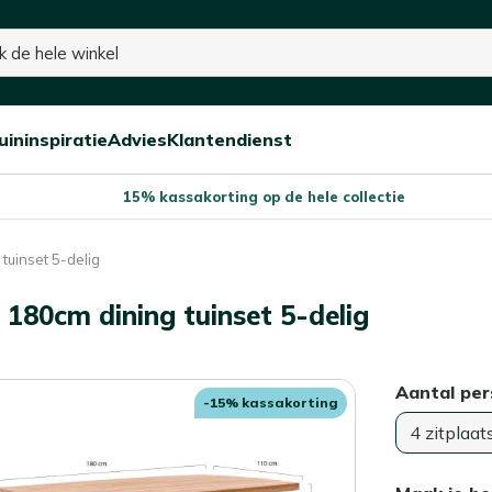
uininspiratie
Advies
Klantendienst
Open/sluit
Open/sluit
Open/sluit
Menu
Menu
Menu
15% kassakorting op de hele collectie
tuinset 5-delig
180cm dining tuinset 5-delig
Aantal pe
-15% kassakorting
4 zitplaat