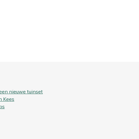
een nieuwe tuinset
n Kees
ps