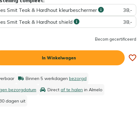
stelling compleet:
ees Smit Teak & Hardhout kleurbeschermer
38,-
ees Smit Teak & Hardhout shield
38,-
Becom gecertificeerd
In Winkelwagen
everbaar
Binnen 5 werkdagen
bezorgd
igen bezorgdatum
Direct
af te halen
in Almelo
30 dagen uit