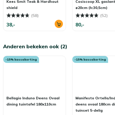
Kees Smit Teak & Hardhout
Cosiscoop XL gaslan
kunnen na verloop van tijd vocht vasthouden. Daardoor kunn
shield
ø20cm (h:30,5cm)
(58)
(52)
Ons advies? Bewaar ze in de herfst en winter binnen of in 
droog en altijd klaar voor gebruik!
38,-
80,-
Anderen bekeken ook (2)
-15% kassakorting
-15% kassakorting
Bellagio Induno Deens Ovaal
Manifesto Ortello/In
dining tuintafel 180x110cm
deens ovaal 180cm di
tuinset 5-delig