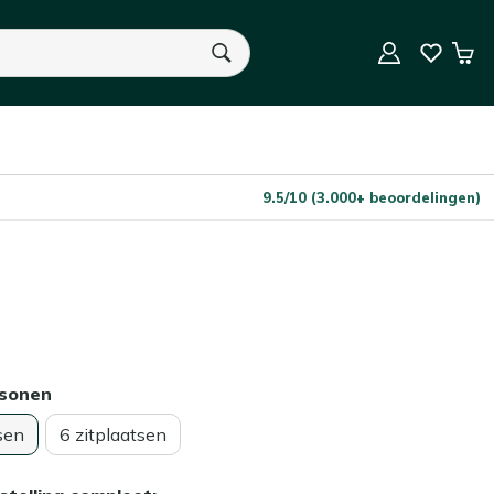
In Winkelwagen
Aantal
Win
U heeft geen product(en) in uw winkelwagen.
9.5/10 (3.000+ beoordelingen)
rsonen
sen
6 zitplaatsen