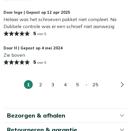
onze Kees Smit Multi-surface beschermer. Zo blijft je
draden. Perfect voor een langdurig gebruik zonder
eetstoel langer mooi en hoef je minder vaak schoon te
zorgen.
Door
Inge
|
Gepost op
12 apr 2025
maken. Dat is wel zo fijn!
Inclusief kussen:
Deze stoel wordt geleverd met een
Helaas was het schroeven pakket niet compleet. Na
bijpassend kussen, zodat je direct kunt genieten van
Dubbele controle was er een schroef niet aanwezig
extra zitcomfort.
5
van 5
Bekijk meer Tuinstoelen
Door
H
|
Gepost op
4 mei 2024
Bekijk meer Dining stoelen
Zie boven
5
van 5
1
2
3
4
5
-
25
U
Pagina
Pagina
Pagina
Pagina
Pagina
Pag
lees
momenteel
pagina
Bezorgen & afhalen
Retourneren & garantie