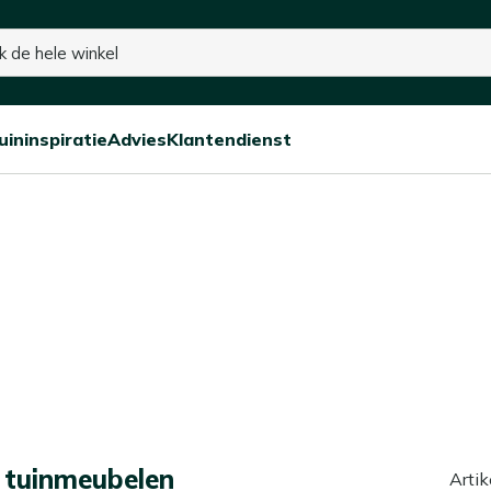
15% kassakorting op de hele collectie
uininspiratie
Advies
Klantendienst
Open/sluit
Open/sluit
Open/sluit
Menu
Menu
Menu
len
 tuinmeubelen
Artik