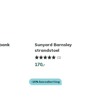
nbank
Sunyard Barnsley
strandstoel
(1)
170,-
-15% kassakorting