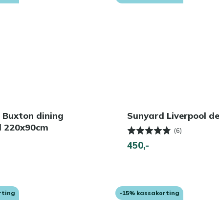
 Buxton dining
Sunyard Liverpool de
el 220x90cm
(6)
450,-
rting
-15% kassakorting