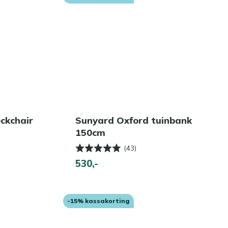
ckchair
Sunyard Oxford tuinbank
150cm
(43)
530,-
-15% kassakorting