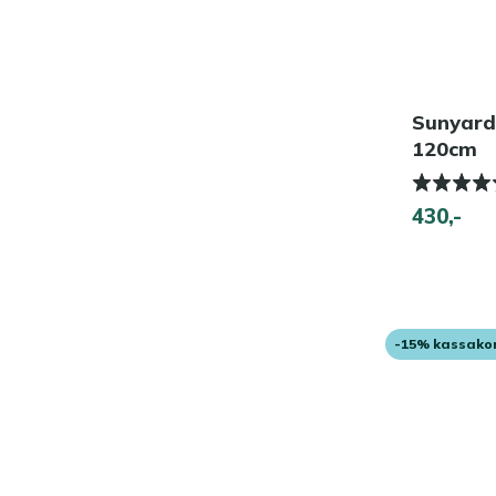
Sunyard
120cm
430,-
-15% kassako