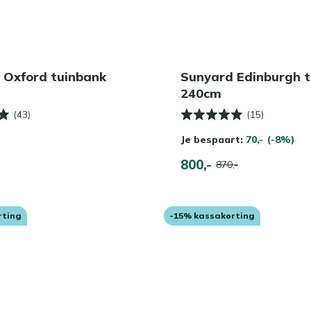
 Oxford tuinbank
Sunyard Edinburgh 
240cm
(43)
(15)
Je bespaart:
70,-
(-8%)
800,-
870,-
rting
-15% kassakorting