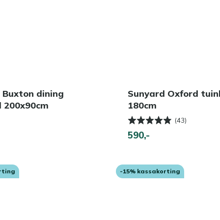
 Buxton dining
Sunyard Oxford tui
el 200x90cm
180cm
(43)
590,-
rting
-15% kassakorting