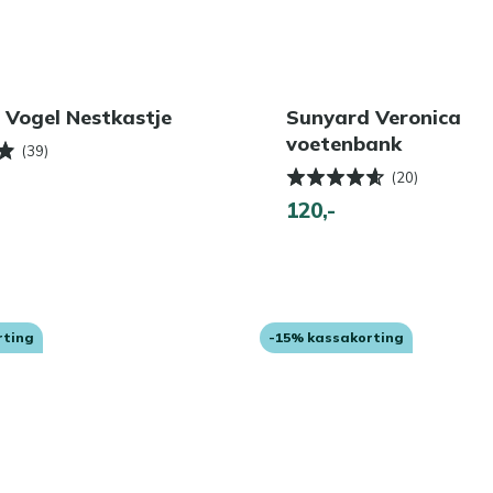
 Vogel Nestkastje
Sunyard Veronica
voetenbank
(39)
(20)
120,-
rting
-15% kassakorting