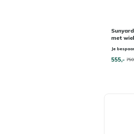
Sunyard 
met wie
Je bespaa
555,-
750