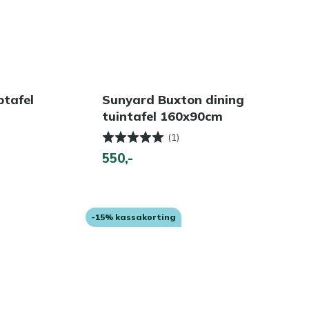
ptafel
Sunyard Buxton dining
tuintafel 160x90cm
(1)
550,-
-15% kassakorting