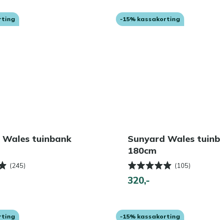
rting
-15% kassakorting
 Wales tuinbank
Sunyard Wales tuin
180cm
(245)
(105)
320,-
rting
-15% kassakorting