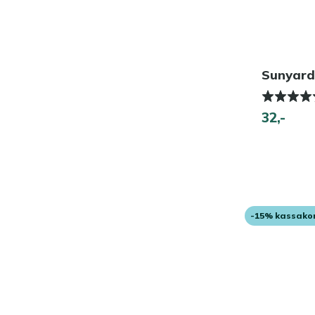
Sunyard
32,-
-15% kassako