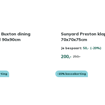
 Buxton dining
Sunyard Preston kla
el 90x90cm
70x70x75cm
Je bespaart:
50,-
(-20%)
200,-
250,-
rting
-15% kassakorting