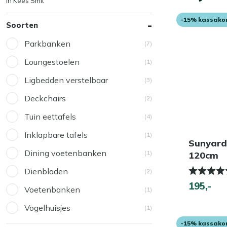
in Kees Smit
-15% kassako
Soorten
Parkbanken
(7)
Loungestoelen
(1)
Ligbedden verstelbaar
(3)
Deckchairs
(2)
Tuin eettafels
(4)
Inklapbare tafels
(1)
Sunyard
Dining voetenbanken
(1)
120cm
Dienbladen
(2)
195,-
Voetenbanken
(1)
Vogelhuisjes
(1)
-15% kassako