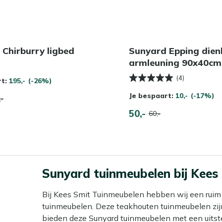
Chirburry ligbed
Sunyard Epping dien
l
armleuning 90x40cm
(4)
rt:
195,-
(-26%)
Je bespaart:
10,-
(-17%)
,-
50,-
60,-
Sunyard tuinmeubelen bij Kees
Bij Kees Smit Tuinmeubelen hebben wij een ruim
tuinmeubelen. Deze teakhouten tuinmeubelen zijn
bieden deze Sunyard tuinmeubelen met een uitst