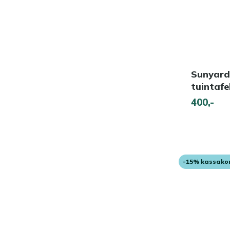
Sunyard
tuintaf
400,-
-15% kassako