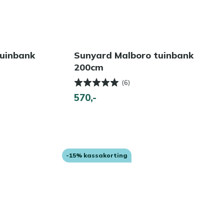
tuinbank
Sunyard Malboro tuinbank
200cm
(6)
570,-
-15% kassakorting