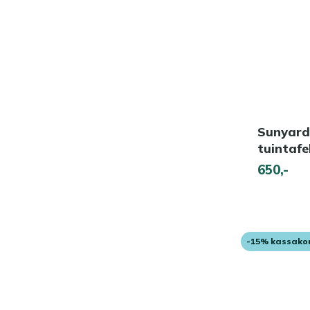
Sunyard
tuintaf
650,-
-15% kassako