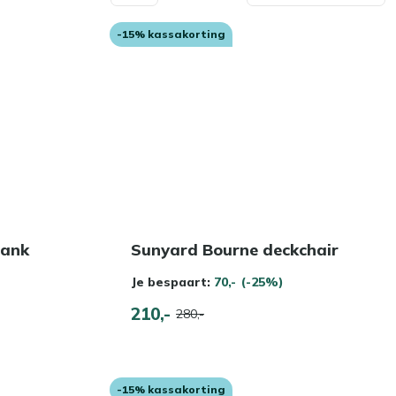
-15% kassakorting
bank
Sunyard Bourne deckchair
Je bespaart:
70,-
(-25%)
210,-
280,-
-15% kassakorting