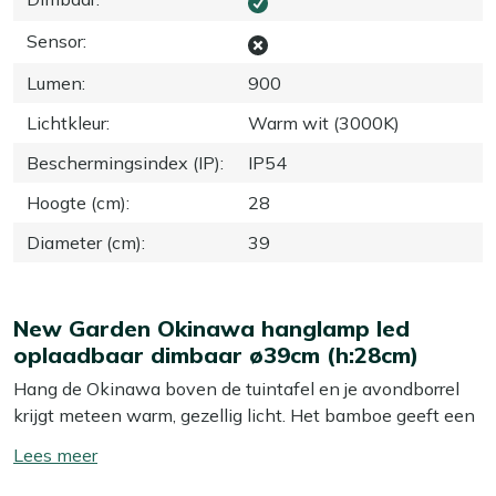
Sensor
:
Lumen
:
900
Lichtkleur
:
Warm wit (3000K)
Beschermingsindex (IP)
:
IP54
Hoogte (cm)
:
28
Diameter (cm)
:
39
New Garden Okinawa hanglamp led
oplaadbaar dimbaar ø39cm (h:28cm)
Hang de Okinawa boven de tuintafel en je avondborrel
krijgt meteen warm, gezellig licht. Het bamboe geeft een
natuurlijke sfeer die past bij lange zomeravonden. De
Toon/verberg
ingebouwde Cherry led lichtbron laad je op met USB
lees
Micro en brandt 6 tot 20 uur, afhankelijk van de stand.