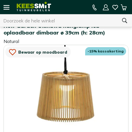
Kees
15% kassakorting op de hele collectie
Win
Smit
Zoeken
Home
Tuinverlichting
Tuinmeubelen
New Garden Okinawa hanglamp led
oplaadbaar dimbaar ø 39cm (h: 28cm)
Natural
U heeft geen product(en) in uw winkelwagen.
-15% kassakorting
Bewaar op moodboard