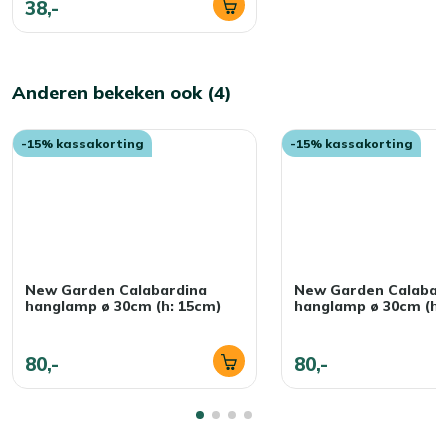
38,-
tafel of loungehoek.
Afneembare Cherry:
De lichtbron klikt met een
magneet vast en is los te gebruiken of op te hangen
Anderen bekeken ook (4)
met de ingebouwde haak. Handig als je even licht
nodig hebt op een andere plek.
-15% kassakorting
-15% kassakorting
Bekijk meer Tuinverlichting
Bekijk meer Hanglampen voor buiten
New Garden Calabardina
New Garden Calabar
hanglamp ø 30cm (h: 15cm)
hanglamp ø 30cm (h:
80,-
80,-