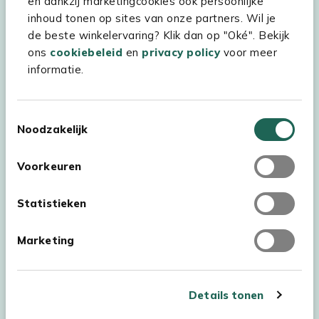
en dankzij marketingcookies ook persoonlijke
Kees Smit Tuinmeubelen
inhoud tonen op sites van onze partners. Wil je
Experience Stores XXL
de beste winkelervaring? Klik dan op "Oké". Bekijk
ons
cookiebeleid
en
privacy policy
voor meer
informatie.
Toestemmingsselectie
Noodzakelijk
Voorkeuren
Statistieken
Marketing
Auteursrecht © 2026 - Kees Smit Tuinmeubelen
Algemene voorwaarden
Privacy Statement
Disclaimer
Details tonen
Cookiebeleid
Toegankelijkheidsverklaring