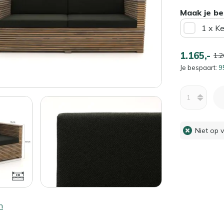
Maak je be
1 x K
1.165,-
1.2
Je bespaart:
9
Aantal
Niet op 
n