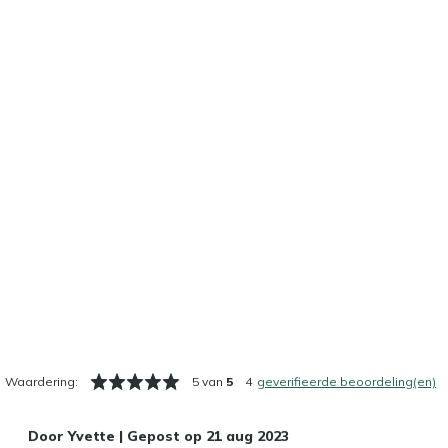
Waardering:
5 van
5
4
geverifieerde beoordeling(en)
Door
Yvette
|
Gepost op
21 aug 2023