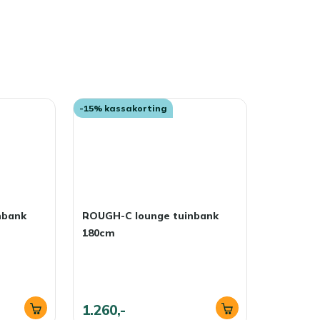
-15% kassakorting
nbank
ROUGH-C lounge tuinbank
180cm
1.260,-