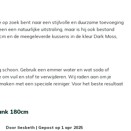
 op zoek bent naar een stijlvolle en duurzame toevoeging
en een natuurlijke uitstraling, maar is hij ook bestand
cm en de meegeleverde kussens in de kleur Dark Moss,
ank is perfect te combineren met andere loungeproducten,
. Of je nu een boek wilt lezen of gezellig wilt kletsen
ig schoon. Gebruik een emmer water en wat soda of
 om vuil en stof te verwijderen. Wij raden aan om je
khout, dat bekend staat om zijn duurzaamheid en
maken met een speciale reiniger. Voor het beste resultaat
j jarenlang meegaat, ongeacht het weer.
op: gebruik géén hogedrukreiniger. Dit lijkt handig, maar
ens in de kleur Dark Moss zorgen voor extra comfort en
ze bank nog aangenamer.
 twee personen is deze bank ideaal voor een ontspannen
ank 180cm
il? Dan kun je een beschermende laag aanbrengen met onze
bank is perfect te combineren met andere
Door
liesbeth
|
Gepost op
1 apr 2025
langer mooi en hoef je minder vaak schoon te maken. Dat is
set kunt creëren die past bij jouw tuin.