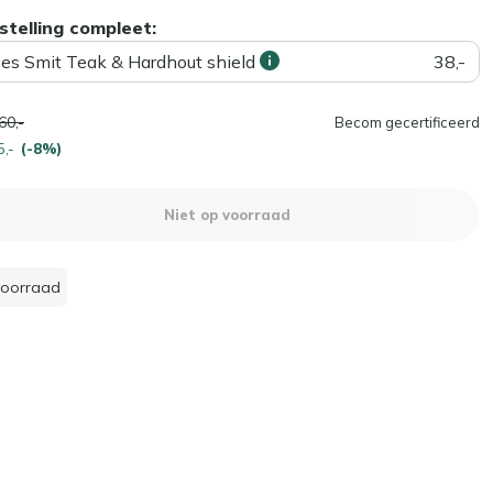
stelling compleet:
ees Smit Teak & Hardhout shield
38,-
60,-
Becom gecertificeerd
5,-
(-8%)
Niet op voorraad
voorraad