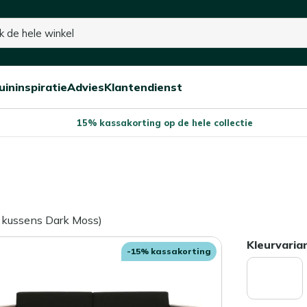
voorraad
uininspiratie
Advies
Klantendienst
Open/sluit
Open/sluit
Open/sluit
Menu
Menu
Menu
15% kassakorting op de hele collectie
. kussens Dark Moss)
Kleurvaria
-15% kassakorting