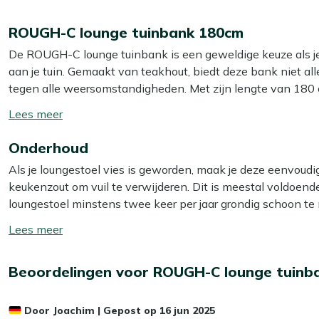
ROUGH-C lounge tuinbank 180cm
De ROUGH-C lounge tuinbank is een geweldige keuze als je
aan je tuin. Gemaakt van teakhout, biedt deze bank niet alle
tegen alle weersomstandigheden. Met zijn lengte van 180 
creëer je een comfortabele plek om te ontspannen. Deze b
Toon/verberg
zodat je eenvoudig een complete loungeset kunt samenstellen
lees
met een vriend, deze bank biedt je het comfort dat je zoekt.
Onderhoud
meer
Als je loungestoel vies is geworden, maak je deze eenvoud
Eigenschappen
keukenzout om vuil te verwijderen. Dit is meestal voldoende
Gemaakt van teakhout:
Deze bank is gemaakt van tea
loungestoel minstens twee keer per jaar grondig schoon te 
weerbestendigheid. Je kunt er dus op vertrouwen dat hi
gebruik je dan onze Kees Smit Teak & Hardhout reiniger. Let 
Toon/verberg
Inclusief kussens in Dark Moss:
De meegeleverde kuss
kan het materiaal beschadigen.
lees
een stijlvolle uitstraling. Ze maken het loungen op de
meer
Ruimte voor 2 zitplaatsen:
Met voldoende ruimte voor
Extra bescherming
Beoordelingen voor ROUGH-C lounge tuinb
moment met een vriend of familielid.
Wil je je loungestoel extra beschermen tegen water en vu
Te combineren met andere loungeproducten:
Deze 
Door
Joachim
|
Gepost op
16 jun 2025
Kees Smit Teak & Hardhout shield. Zo blijft je loungestoel 
loungeproducten, zodat je eenvoudig een complete lounge