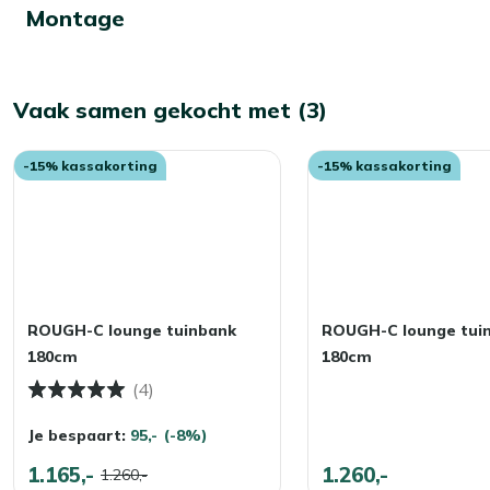
Montage
Vaak samen gekocht met (3)
-15% kassakorting
-15% kassakorting
ROUGH-C lounge tuinbank
ROUGH-C lounge tui
180cm
180cm
(4)
Je bespaart:
95,-
(-8%)
1.165,-
1.260,-
1.260,-