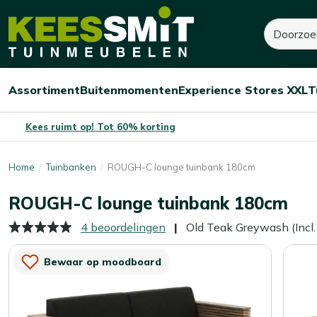
Kees
1.165,-
1.260,-
Zoeken
Dit product is niet op 
Smit
Je bespaart:
95,-
(-8%)
Tuinmeubelen
Assortiment
Buitenmomenten
Experience Stores XXL
T
Open/sluit
Open/sluit
Open/sluit
Menu
Menu
Menu
Kees ruimt op! Tot 60% korting
Home
Tuinbanken
ROUGH-C lounge tuinbank 180cm
ROUGH-C lounge tuinbank 180cm
4 beoordelingen
Old Teak Greywash (Incl
Bewaar op moodboard