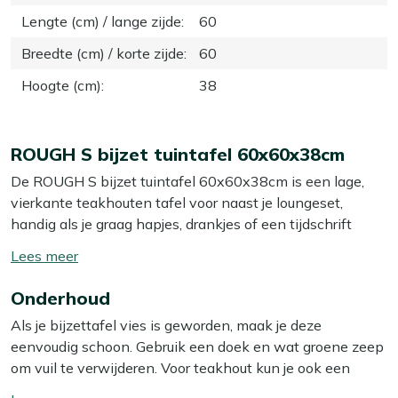
Lengte (cm) / lange zijde
:
60
Breedte (cm) / korte zijde
:
60
Hoogte (cm)
:
38
ROUGH S bijzet tuintafel 60x60x38cm
De ROUGH S bijzet tuintafel 60x60x38cm is een lage,
vierkante teakhouten tafel voor naast je loungeset,
handig als je graag hapjes, drankjes of een tijdschrift
binnen handbereik hebt. Dankzij het compacte formaat
Toon/verberg
van 60x60 cm schuif je hem makkelijk bij je loungeset of
lees
ligbed, zonder dat hij in de weg staat. De hoogte van 38
Onderhoud
meer
cm sluit goed aan bij de meeste loungebanken, zodat je
Als je bijzettafel vies is geworden, maak je deze
niet hoeft te rekken om bij je glas te komen. De kleur old
eenvoudig schoon. Gebruik een doek en wat groene zeep
teak greywash geeft een rustige, doorleefde houtlook die
om vuil te verwijderen. Voor teakhout kun je ook een
makkelijk te combineren is met andere kleuren op je
emmer water met wat soda of keukenzout gebruiken. Dit
terras. Zorg wel dat je de tafel op een vlakke ondergrond