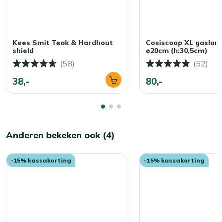
Kees Smit Teak & Hardhout
Cosiscoop XL gaslan
shield
ø20cm (h:30,5cm)
(58)
(52)
38,-
80,-
Anderen bekeken ook (4)
-15% kassakorting
-15% kassakorting