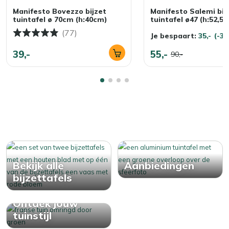
Manifesto Bovezzo bijzet
Manifesto Salemi bij
tuintafel ø 70cm (h:40cm)
tuintafel ø47 (h:52,5
(77)
Je bespaart:
35,-
(-3
39,-
55,-
90,-
Bekijk alle
Aanbiedingen
bijzettafels
Ontdek jouw
tuinstijl