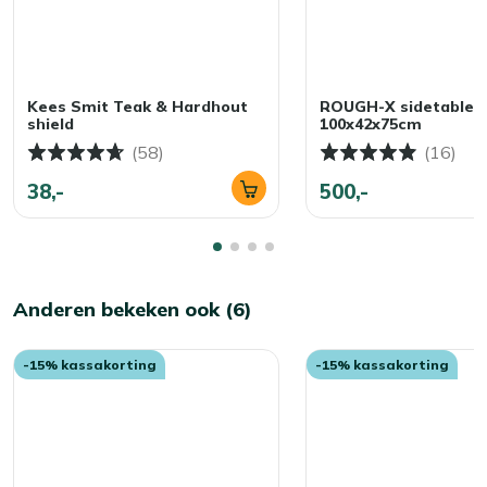
Kees Smit Teak & Hardhout
ROUGH-X sidetable
shield
100x42x75cm
(58)
(16)
38,-
500,-
Anderen bekeken ook (6)
-15% kassakorting
-15% kassakorting