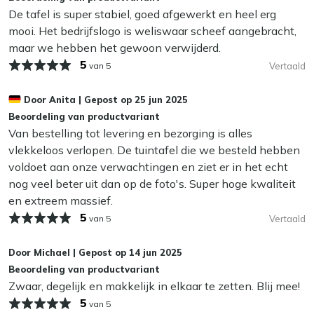
beschadigen.
De tafel is super stabiel, goed afgewerkt en heel erg
Vergrijsde houtkleur:
De old teak greywash kleur
mooi. Het bedrijfslogo is weliswaar scheef aangebracht,
geeft meteen een rustige, doorleefde look, zonder dat
Extra bescherming
maar we hebben het gewoon verwijderd.
je eerst jaren hoeft te wachten.
Wil je je tuintafel extra beschermen tegen water en vuil?
Aluminium onderstel:
5
Het frame is stevig maar licht,
van 5
Vertaald
Dan kun je een beschermende laag aanbrengen met
zodat je de tafel met twee personen makkelijk
onze Kees Smit Teak & Hardhout shield voor het blad en
verschuift als de zon draait.
Door
Anita
|
Gepost op
25 jun 2025
Kees Smit Multi-surface beschermer voor het frame. Zo
Formaat 200x100 cm:
Comfortabel met 6 personen
Beoordeling van productvariant
blijft je tuintafel langer mooi en hoef je minder vaak
eten, met genoeg ruimte in het midden voor pannen
Van bestelling tot levering en bezorging is alles
schoon te maken. Dat is wel zo fijn!
en serveerschalen.
vlekkeloos verlopen. De tuintafel die we besteld hebben
Extra plek aan de kopse kanten:
Bij drukke
voldoet aan onze verwachtingen en ziet er in het echt
Belangrijk om te weten:
deze tuintafel is voorzien van
etentjes schuif je gewoon nog een stoel aan het
nog veel beter uit dan op de foto's. Super hoge kwaliteit
een Old teak greywash behandeling. Wij raden aan om
uiteinde voor een extra zitplaats.
en extreem massief.
de tuintafel af te nemen met een natte doek na
5
van 5
Vertaald
aflevering om stof te verwijderen. Een grondige reiniging
Bekijk meer Tuintafels
is in het eerste jaar bij Old teak greywash niet nodig,
Bekijk meer Tuin eettafels
Door
Michael
|
Gepost op
14 jun 2025
omdat je hiermee de grijze laag kan aantasten.
Beoordeling van productvariant
Zwaar, degelijk en makkelijk in elkaar te zetten. Blij mee!
Kan ik mijn tuintafel het hele jaar buiten laten
5
van 5
staan?