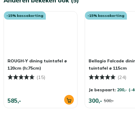
Anderen bekeken ook (5)
-15% kassakorting
-15% kassakorting
ROUGH-Y dining tuintafel ø
Bellagio Falcade dini
120cm (h:75cm)
tuintafel ø 115cm
(15)
(24)
Je bespaart:
200,-
(-
585,-
300,-
500,-