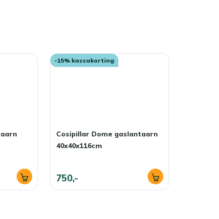
-15% kassakorting
taarn
Cosipillar Dome gaslantaarn
40x40x116cm
750,-