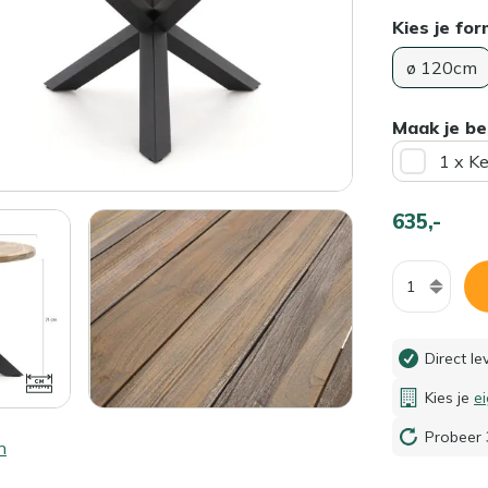
Kies je fo
ø 120cm
Maak je be
1 x K
635,-
Aantal
Direct l
Kies je
e
Probeer 
n