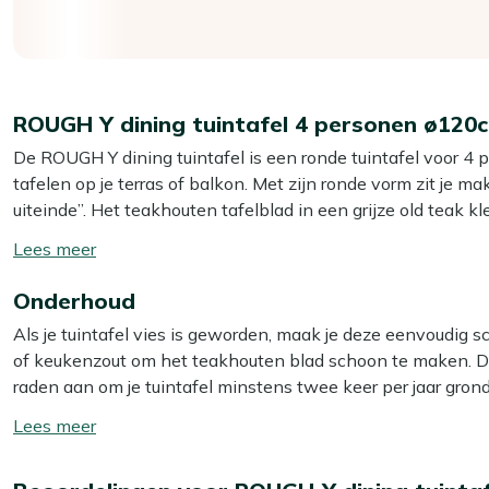
ROUGH Y dining tuintafel 4 personen ø120
De ROUGH Y dining tuintafel is een ronde tuintafel voor 4 p
tafelen op je terras of balkon. Met zijn ronde vorm zit je m
uiteinde”. Het teakhouten tafelblad in een grijze old teak 
de tafel stevig én relatief licht. Met een diameter van 12
Toon/verberg
borden, schalen en een wijnkoeler zonder dat je halve terras
lees
ondergrond, dan staat hij het meest stabiel tijdens het eten
Onderhoud
meer
Als je tuintafel vies is geworden, maak je deze eenvoudig
Eigenschappen
of keukenzout om het teakhouten blad schoon te maken. Dit
Rond blad van 120 cm:
Je kunt met 4 personen comfort
raden aan om je tuintafel minstens twee keer per jaar gron
Teakhouten tafelblad:
Sterk natuurhout dat het hele j
beste resultaat gebruik je dan onze Kees Smit Teak & Hardhou
Toon/verberg
vergrijsde look krijgt.
handig, maar kan het materiaal beschadigen.
lees
Aluminium onderstel:
Stevig maar licht, dus je schuift 
meer
wilt indelen.