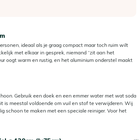
cm
ersonen, ideaal als je graag compact maar toch ruim wilt
akkelijk met elkaar in gesprek, niemand “zit aan het
kleur oogt warm en rustig, en het aluminium onderstel maakt
0 cm en een hoogte van 75 cm heb je genoeg ruimte voor
 vol staat. Zet de tafel wel op een zo vlak mogelijke
 en borrelen.
 schoon. Gebruik een doek en een emmer water met wat soda
 is meestal voldoende om vuil en stof te verwijderen. Wij
abel eten zonder dat iemand tegen een tafelpoot aan zit.
dig schoon te maken met een speciale reiniger. Voor het
aar buiten kan staan en met de jaren een natuurlijke
t reiniger. Let op: gebruik géén hogedrukreiniger. Dit lijkt
de tafel makkelijk even aan de kant als je het terras anders