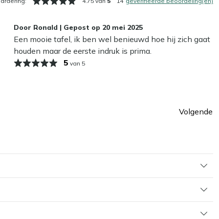
ardering:
4.75 van
5
14
geverifieerde beoordeling(en)
Door
Ronald
|
Gepost op
20 mei 2025
Een mooie tafel, ik ben wel benieuwd hoe hij zich gaat
houden maar de eerste indruk is prima.
5
van 5
Volgende
Pagin