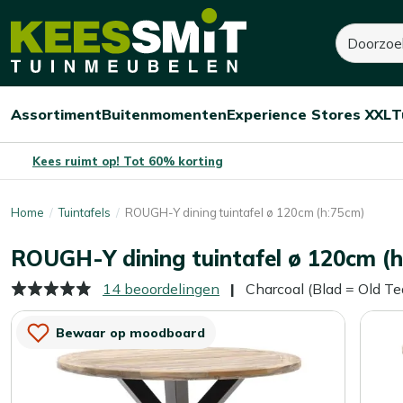
Kees
Zoeken
635,-
Smit
Tuinmeubelen
Assortiment
Buitenmomenten
Experience Stores XXL
T
Open/sluit
Open/sluit
Open/sluit
Menu
Menu
Menu
Kees ruimt op! Tot 60% korting
Home
Tuintafels
ROUGH-Y dining tuintafel ø 120cm (h:75cm)
ROUGH-Y dining tuintafel ø 120cm (
14 beoordelingen
Charcoal (Blad = Old T
Bewaar op moodboard