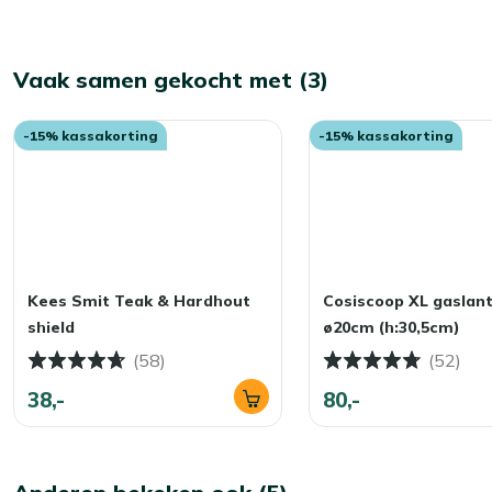
Vaak samen gekocht met (3)
-15% kassakorting
-15% kassakorting
Kees Smit Teak & Hardhout
Cosiscoop XL gaslan
shield
ø20cm (h:30,5cm)
(58)
(52)
38,-
80,-