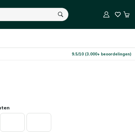
In Winkelwagen
Aantal
Win
U heeft geen product(en) in uw winkelwagen.
9.5/10 (3.000+ beoordelingen)
nten