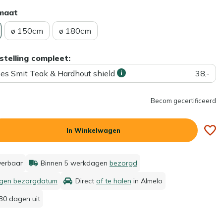
rmaat
ø 150cm
ø 180cm
stelling compleet:
ees Smit Teak & Hardhout shield
38,-
Becom gecertificeerd
In Winkelwagen
everbaar
Binnen 5 werkdagen
bezorgd
igen bezorgdatum
Direct
af te halen
in Almelo
30 dagen uit