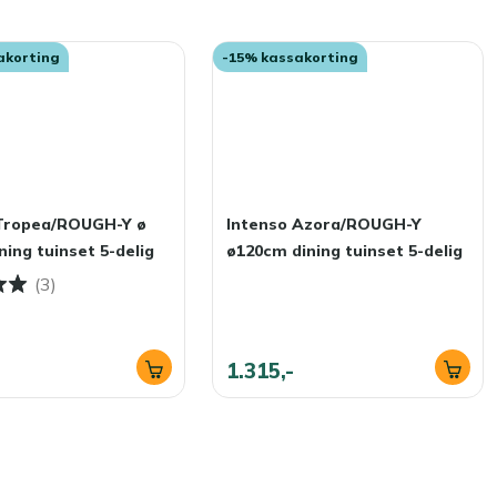
akorting
-15% kassakorting
 Tropea/ROUGH-Y ø
Intenso Azora/ROUGH-Y
ning tuinset 5-delig
ø120cm dining tuinset 5-delig
(3)
1.315,-