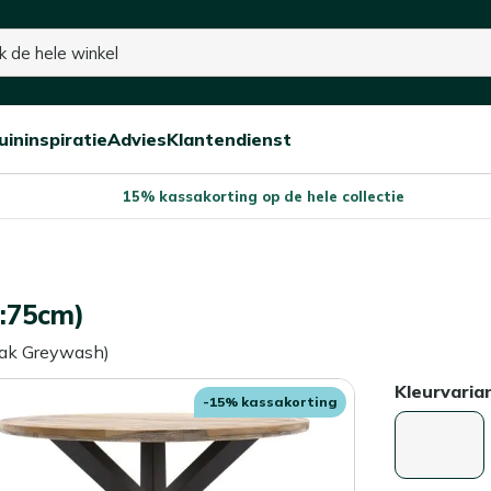
uininspiratie
Advies
Klantendienst
Open/sluit
Open/sluit
Open/sluit
Menu
Menu
Menu
15% kassakorting op de hele collectie
h:75cm)
eak Greywash)
Kleurvaria
-15% kassakorting