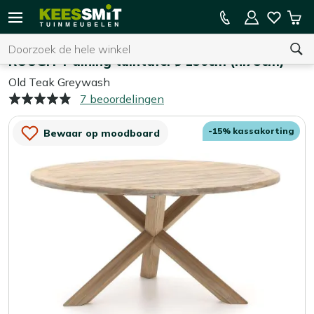
Kees
15% kassakorting op de hele collectie
Win
Smit
Zoeken
Home
Tuintafels
Tuinmeubelen
ROUGH-Y dining tuintafel ø 150cm (h:75cm)
Old Teak Greywash
7 beoordelingen
U heeft geen product(en) in uw winkelwagen.
-15% kassakorting
Bewaar op moodboard