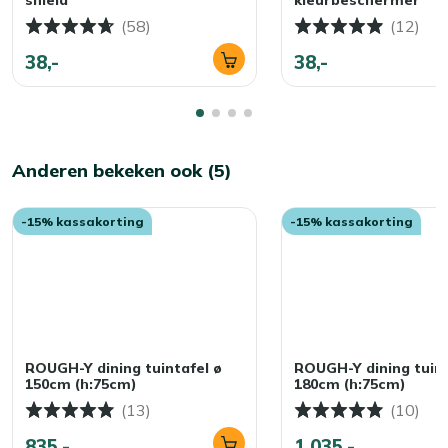
(58)
(12)
38,-
38,-
Anderen bekeken ook (5)
-15% kassakorting
-15% kassakorting
ROUGH-Y dining tuintafel ø
ROUGH-Y dining tuint
150cm (h:75cm)
180cm (h:75cm)
(13)
(10)
835,-
1.035,-