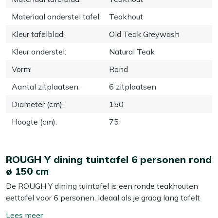
Materiaal onderstel tafel
:
Teakhout
Kleur tafelblad
:
Old Teak Greywash
Kleur onderstel
:
Natural Teak
Vorm
:
Rond
Aantal zitplaatsen
:
6 zitplaatsen
Diameter (cm)
:
150
Hoogte (cm)
:
75
ROUGH Y dining tuintafel 6 personen rond
ø 150 cm
De ROUGH Y dining tuintafel is een ronde teakhouten
eettafel voor 6 personen, ideaal als je graag lang tafelt
met familie of vrienden en iedereen elkaar goed wil
Toon/verberg