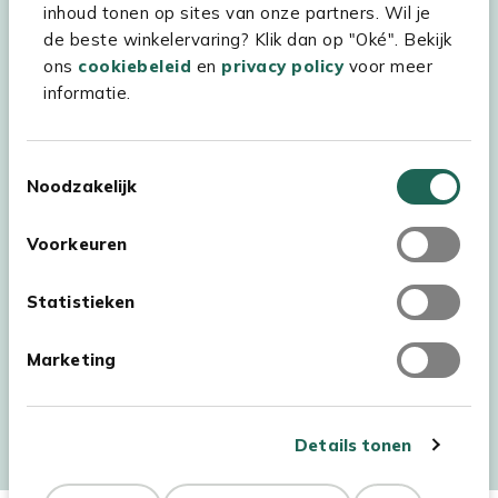
inhoud tonen op sites van onze partners. Wil je
Experience Stores XXL
de beste winkelervaring? Klik dan op "Oké". Bekijk
ons
cookiebeleid
en
privacy policy
voor meer
informatie.
Toestemmingsselectie
Noodzakelijk
Voorkeuren
Statistieken
Marketing
Auteursrecht © 2026 - Kees Smit Tuinmeubelen
Algemene voorwaarden
Privacy Statement
Disclaimer
Details tonen
Cookiebeleid
Toegankelijkheidsverklaring