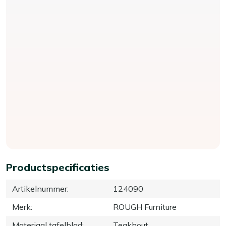
Productspecificaties
Artikelnummer
:
124090
Merk
:
ROUGH Furniture
Materiaal tafelblad
:
Teakhout