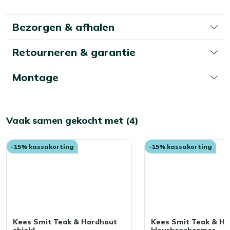
momenteel
pagina
Bezorgen & afhalen
Retourneren & garantie
Montage
Vaak samen gekocht met (4)
-15% kassakorting
-15% kassakorting
Kees Smit Teak & Hardhout
Kees Smit Teak & H
shield
kleurbeschermer