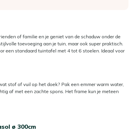
vrienden of familie en je geniet van de schaduw onder de
ijlvolle toevoeging aan je tuin, maar ook super praktisch.
 een standaard tuintafel met 4 tot 6 stoelen. Ideaal voor
e handige draaihendel open je de parasol in een
vig. Klaar om je tuin naar een hoger niveau te tillen? Zet de
plek!
 wat stof of vuil op het doek? Pak een emmer warm water,
htig af met een zachte spons. Het frame kun je meteen
arasol eenvoudig. Geen gedoe, maar snel genieten van
en stevige voet van 50 kg, zodat hij direct klaar is voor
het doek dan met onze Kees Smit Textiel & Rope
zodat je parasol langer mooi blijft. Dat scheelt je weer
mt de parasol tegen alle weersinvloeden, zodat de kleur
asol ø 300cm
 jaar goed grondig te maken. Gebruik daarvoor onze