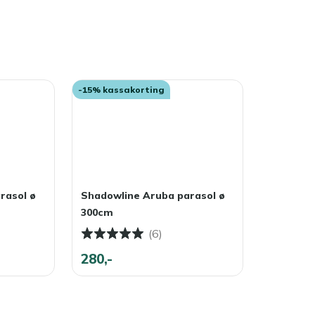
-15% kassakorting
rasol ø
Shadowline Aruba parasol ø
300cm
(6)
280,-