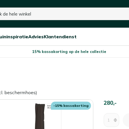
uininspiratie
Advies
Klantendienst
Open/sluit
Open/sluit
Open/sluit
Menu
Menu
Menu
15% kassakorting op de hele collectie
incl. beschermhoes)
280,-
-15% kassakorting
Aantal