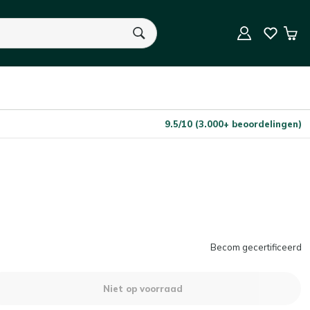
Niet op voorraad
Aantal
Win
U heeft geen product(en) in uw winkelwagen.
9.5/10 (3.000+ beoordelingen)
Becom gecertificeerd
Niet op voorraad