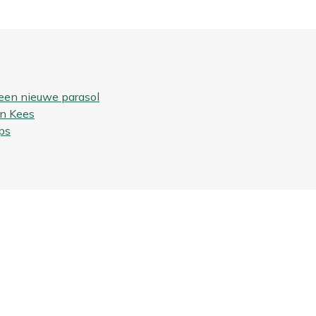
een nieuwe parasol
an Kees
ps