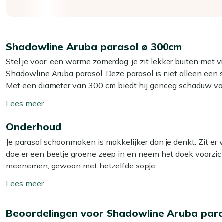
Shadowline Aruba parasol ø 300cm
Stel je voor: een warme zomerdag, je zit lekker buiten met 
Shadowline Aruba parasol. Deze parasol is niet alleen een st
Met een diameter van 300 cm biedt hij genoeg schaduw voor
zomerse diners of een gezellige borrel in de tuin. Dankzij d
Toon/verberg
handomdraai. En met de bijgeleverde voet staat hij altijd ste
lees
Aruba parasol op en geniet van een heerlijke schaduwrijke 
Onderhoud
meer
Je parasol schoonmaken is makkelijker dan je denkt. Zit er
Eigenschappen
doe er een beetje groene zeep in en neem het doek voorzic
Draaihendel
: Met de draaihendel open en sluit je de p
meenemen, gewoon met hetzelfde sopje.
schaduw.
Toon/verberg
Inclusief parasolvoet
: De parasol wordt geleverd met e
Wil je langer genieten van een schone parasol? Behandel 
lees
gebruik. Superhandig!
beschermer. Dit beschermende laagje stoot water en vuil af, 
meer
Inclusief beschermhoes
: De bijpassende hoes bescher
Beoordelingen voor Shadowline Aruba par
schoonmaakwerk! We raden aan om je parasol twee keer per
langer mooi blijft en je er extra lang van kunt genieten.