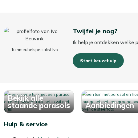
Twijfel je nog?
Ik help je ontdekken welke pa
Tuinmeubelspecialist Ivo
Start keuzehulp
Bekijk alle
staande parasols
Aanbiedingen
Hulp & service