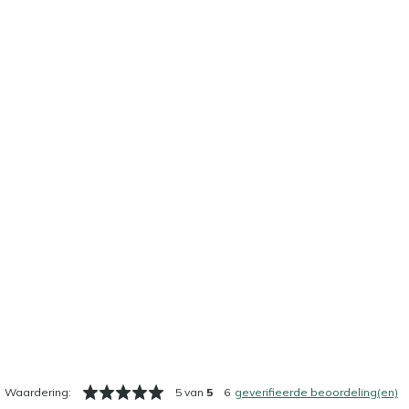
Waardering:
5 van
5
6
geverifieerde beoordeling(en)