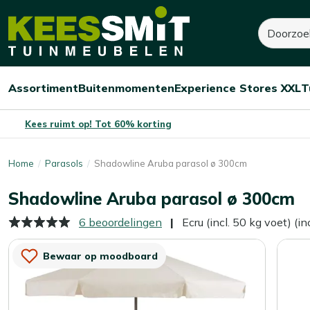
Kees
Zoeken
280,-
Dit product is niet op voorraad
Smit
Tuinmeubelen
Assortiment
Buitenmomenten
Experience Stores XXL
T
Open/sluit
Open/sluit
Open/sluit
Menu
Menu
Menu
Kees ruimt op! Tot 60% korting
Home
Parasols
Shadowline Aruba parasol ø 300cm
Shadowline Aruba parasol ø 300cm
6 beoordelingen
Ecru (incl. 50 kg voet) (
Bewaar op moodboard