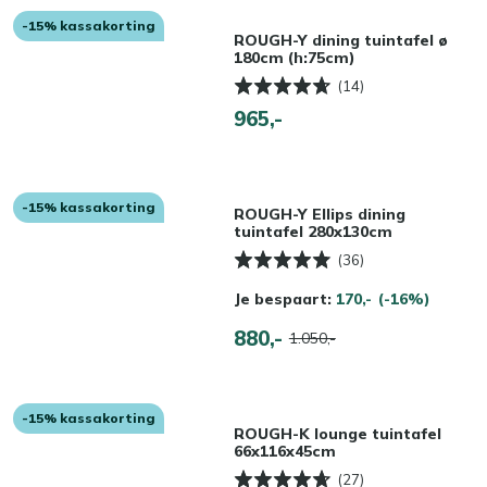
-15% kassakorting
ROUGH-Y dining tuintafel ø
180cm (h:75cm)
(14)
965,-
-15% kassakorting
ROUGH-Y Ellips dining
tuintafel 280x130cm
(36)
Je bespaart:
170,-
(-16%)
880,-
1.050,-
-15% kassakorting
ROUGH-K lounge tuintafel
66x116x45cm
(27)