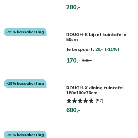
280,-
-15% kassakorting
ROUGH-K bijzet tuintafel ø
50cm
Je bespaart:
20,-
(-11%)
170,-
190,-
-15% kassakorting
ROUGH-X dining tuintafel
180x100x76cm
(57)
680,-
-15% kassakorting