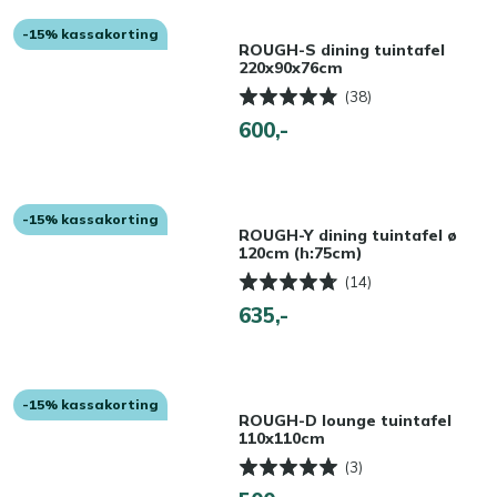
-15% kassakorting
ROUGH-S dining tuintafel
220x90x76cm
(38)
600,-
-15% kassakorting
ROUGH-Y dining tuintafel ø
120cm (h:75cm)
(14)
635,-
-15% kassakorting
ROUGH-D lounge tuintafel
110x110cm
(3)