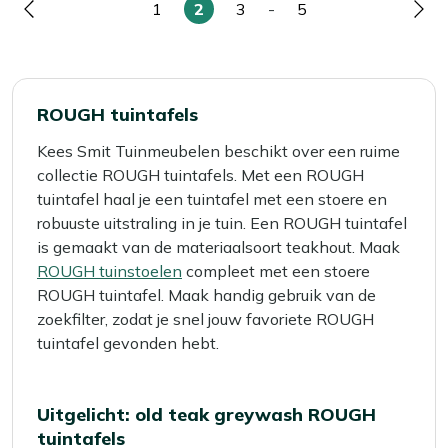
1
2
3
-
5
Pagina
Pagina
U
Pagina
Pagina
Pag
lees
momenteel
pagina
ROUGH tuintafels
Kees Smit Tuinmeubelen beschikt over een ruime
collectie ROUGH tuintafels. Met een ROUGH
tuintafel haal je een tuintafel met een stoere en
robuuste uitstraling in je tuin. Een ROUGH tuintafel
is gemaakt van de materiaalsoort teakhout. Maak
ROUGH tuinstoelen
compleet met een stoere
ROUGH tuintafel. Maak handig gebruik van de
zoekfilter, zodat je snel jouw favoriete ROUGH
tuintafel gevonden hebt.
Uitgelicht: old teak greywash ROUGH
tuintafels