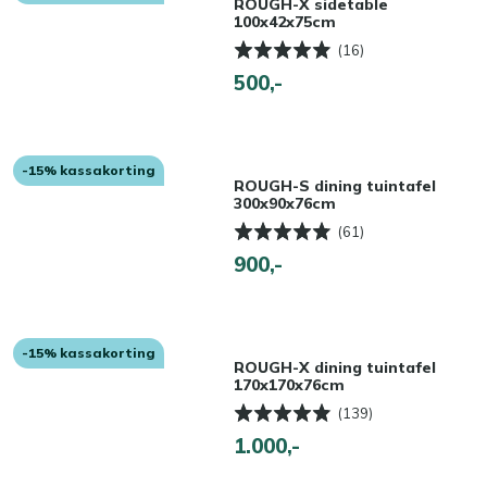
ROUGH-X sidetable
100x42x75cm
(16)
500,-
-15% kassakorting
ROUGH-S dining tuintafel
300x90x76cm
(61)
900,-
-15% kassakorting
ROUGH-X dining tuintafel
170x170x76cm
(139)
1.000,-