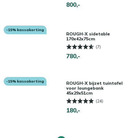
800,-
-15% kassakorting
ROUGH-X sidetable
170x42x75cm
(7)
780,-
-15% kassakorting
ROUGH-X bijzet tuintafel
voor loungebank
45x29x51cm
(24)
180,-