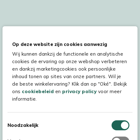
De persoonsgegevens worden conform onze
Privacy
en
Cookie
verklaring
verwerkt.
Op deze website zijn cookies aanwezig
Wij kunnen dankzij de functionele en analytische
cookies de ervaring op onze webshop verbeteren
Hulp & service
en dankzij marketingcookies ook persoonlijke
inhoud tonen op sites van onze partners. Wil je
Assortiment
de beste winkelervaring? Klik dan op "Oké". Bekijk
ons
cookiebeleid
en
privacy policy
voor meer
Kees Smit Tuinmeubelen
informatie.
Experience Stores XXL
Toestemmingsselectie
Noodzakelijk