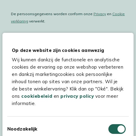
De persoonsgegevens worden conform onze
Privacy
en
Cookie
verklaring
verwerkt.
Op deze website zijn cookies aanwezig
Hulp & service
Wij kunnen dankzij de functionele en analytische
Assortiment
cookies de ervaring op onze webshop verbeteren
en dankzij marketingcookies ook persoonlijke
Kees Smit Tuinmeubelen
inhoud tonen op sites van onze partners. Wil je
Experience Stores XXL
de beste winkelervaring? Klik dan op "Oké". Bekijk
ons
cookiebeleid
en
privacy policy
voor meer
informatie.
Toestemmingsselectie
Noodzakelijk