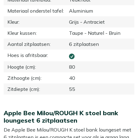
Materiaal onderstel tafel
:
Aluminium
Kleur
:
Grijs - Antraciet
Kleur kussen
:
Taupe - Naturel - Bruin
Aantal zitplaatsen
:
6 zitplaatsen
Hoes is afritsbaar
:
Hoogte (cm)
:
80
Zithoogte (cm)
:
40
Zitdiepte (cm)
:
55
Apple Bee Milou/ROUGH K stoel bank
loungeset 6 zitplaatsen
De Apple Bee Milou/ROUGH K stoel bank loungeset met
6 zitplaatsen is een compacte set voor als je graag lang