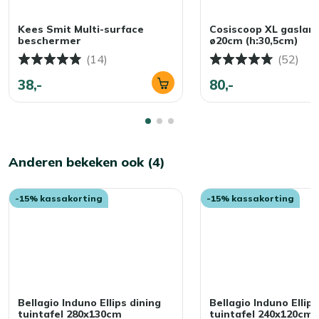
Kees Smit Multi-surface
Cosiscoop XL gaslan
beschermer
ø20cm (h:30,5cm)
(14)
(52)
38,-
80,-
Anderen bekeken ook (4)
-15% kassakorting
-15% kassakorting
Bellagio Induno Ellips dining
Bellagio Induno Ellips
tuintafel 280x130cm
tuintafel 240x120cm