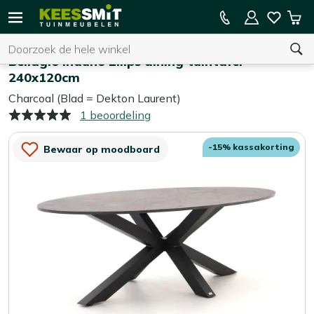
Kees
15% kassakorting op de hele collectie
Win
Smit
Zoeken
Home
Tuintafels
Tuinmeubelen
Bellagio Induno Ellips dining tuintafel
240x120cm
Charcoal (Blad = Dekton Laurent)
U heeft geen product(en) in uw winkelwagen.
1 beoordeling
-15% kassakorting
Bewaar op moodboard