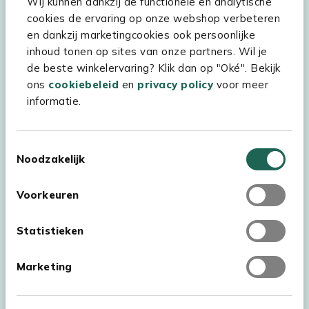
Wij kunnen dankzij de functionele en analytische
Assortiment
cookies de ervaring op onze webshop verbeteren
en dankzij marketingcookies ook persoonlijke
Kees Smit Tuinmeubelen
inhoud tonen op sites van onze partners. Wil je
Experience Stores XXL
de beste winkelervaring? Klik dan op "Oké". Bekijk
ons
cookiebeleid
en
privacy policy
voor meer
informatie.
Toestemmingsselectie
Noodzakelijk
Voorkeuren
Statistieken
Marketing
Auteursrecht © 2026 - Kees Smit Tuinmeubelen