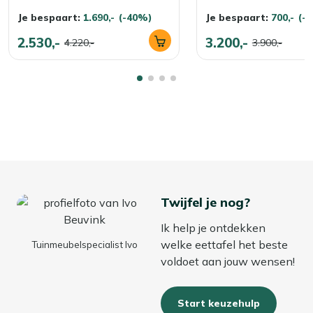
Je bespaart:
1.690,-
(-40%)
Je bespaart:
700,-
(-
2.530,-
3.200,-
4.220,-
3.900,-
Twijfel je nog?
Ik help je ontdekken
welke eettafel het beste
Tuinmeubelspecialist Ivo
voldoet aan jouw wensen!
Start keuzehulp