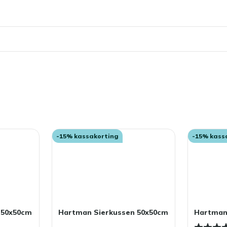
-15% kassakorting
-15% kass
 50x50cm
Hartman Sierkussen 50x50cm
Hartman