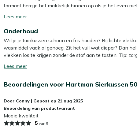
formaat berg je het makkelijk binnen op als je het even nie
het ook hartstikke leuk! De hoes van dit kussen is afritsbaa
Toon/verberg
wasmachine. Handig, want zo blijft je kussen zonder moeite
lees
Onderhoud
meer
Bekijk meer Tuinkussens
Wil je je tuinkussen schoon en fris houden? Bij lichte vle
Bekijk meer Sierkussens
wasmiddel vaak al genoeg. Zit het vuil wat dieper? Dan he
vlekken los te krijgen zonder de stof aan te tasten. Tip: zor
zo voorkom je dat de kleur terugloopt.
Toon/verberg
lees
Wil je het jezelf nog makkelijker maken? Dan is het slim
meer
Beoordelingen voor Hartman Sierkussen 5
Smit Textiel & Rope beschermer. Deze maakt je kussens wat
bespaart je weer schoonmaakwerk!
Door
Conny
|
Gepost op
21 aug 2025
Kan ik mijn tuinkussens het hele jaar buiten
Beoordeling van productvariant
Mooie kwaliteit
Wij adviseren om je tuinkussens droog op te bergen als je z
5
van 5
kunnen op termijn last krijgen van vocht, wat slijtage en 
je kussens het beste binnen of in een waterdichte opbergbox