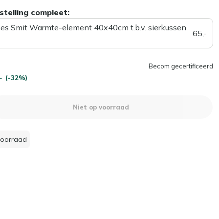
stelling compleet:
ees Smit Warmte-element 40x40cm t.b.v. sierkussen
65,-
Becom gecertificeerd
-
(-32%)
Niet op voorraad
voorraad