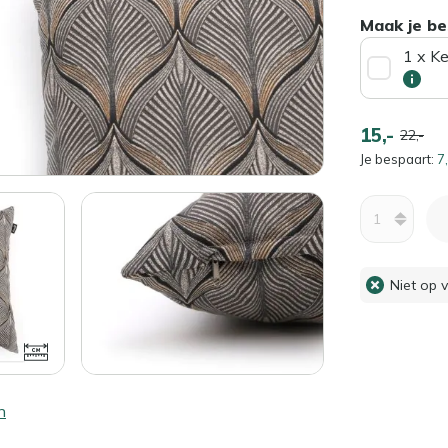
Maak je be
1 x K
15,-
22,-
Je bespaart:
7,
Aantal
Niet op 
n