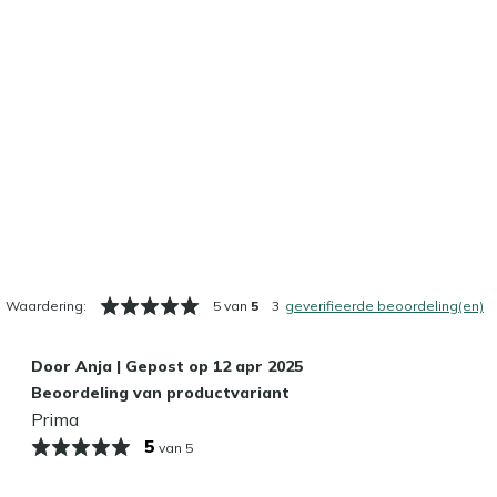
Waardering:
5 van
5
3
geverifieerde beoordeling(en)
Door
Anja
|
Gepost op
12 apr 2025
Beoordeling van productvariant
Prima
5
van 5