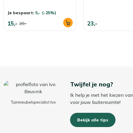
Je bespaart:
5,-
(-25%)
15,-
23,-
20,-
Twijfel je nog?
Ik help je met het kiezen va
voor jouw buitenruimte!
Tuinmeubelspecialist Ivo
Bekijk alle tips