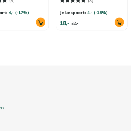
(3)
(3)
art:
4,-
(-17%)
Je bespaart:
4,-
(-18%)
18,-
22,-
en