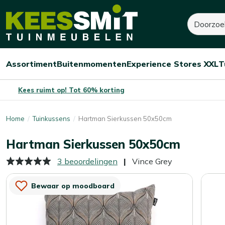
Kees
15,-
22,-
Zoeken
Dit product is niet op 
Smit
Je bespaart:
7,-
(-32%)
Tuinmeubelen
Assortiment
Buitenmomenten
Experience Stores XXL
T
Open/sluit
Open/sluit
Open/sluit
Menu
Menu
Menu
Kees ruimt op! Tot 60% korting
Home
Tuinkussens
Hartman Sierkussen 50x50cm
Hartman Sierkussen 50x50cm
3 beoordelingen
Vince Grey
Bewaar op moodboard