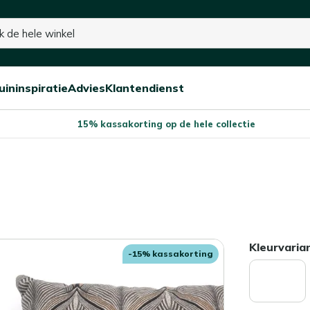
voorraad
uininspiratie
Advies
Klantendienst
Open/sluit
Open/sluit
Open/sluit
Menu
Menu
Menu
15% kassakorting op de hele collectie
Kleurvaria
-15% kassakorting