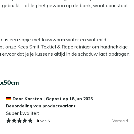
t gebruikt – of leg het gewoon op de bank, want daar staat
r, dus je haalt hem er makkelijk af en stopt hem zo in de
 schoon en fris!
kken is een sopje met lauwwarm water en wat mild
lpt onze Kees Smit Textiel & Rope reiniger om hardnekkige
g ervoor dat je je kussens altijd in de schaduw laat opdrogen,
 om een beschermende laag aan te brengen met onze Kees
0x50cm
er- en vuilafstotend, zodat ze langer schoon blijven. Dat
Door
Karsten
|
Gepost op
18 jun 2025
 laten liggen?
Beoordeling van productvariant
Super kwaliteit
e niet gebruikt. Zelfs de meest waterafstotende stoffen
5
van 5
Vertaald
schimmel kan veroorzaken. In de herfst en winter bewaar je
. Zo blijven ze langer mooi en fris!